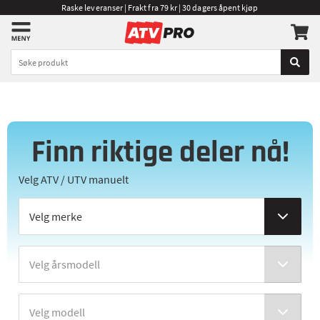
Raske leveranser | Frakt fra 79 kr | 30 dagers åpent kjøp
Finn riktige deler nå!
Velg ATV / UTV manuelt