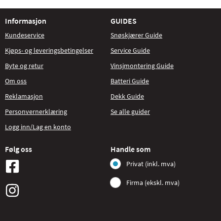
Informasjon
GUIDES
Kundeservice
Snøskjærer Guide
Kjøps- og leveringsbetingelser
Service Guide
Byte og retur
Vinsjmontering Guide
Om oss
Batteri Guide
Reklamasjon
Dekk Guide
Personvernerklæring
Se alle guider
Logg inn/Lag en konto
Følg oss
Handle som
Privat (inkl. mva)
Firma (ekskl. mva)