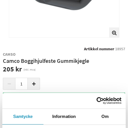
Artikkel nummer
18957
CAMSO
Camco Boggihjulfeste Gummikjegle
205 kr
(inkl. mva)
−
+
+ LEGG I HANDLEKURVEN
BESTILLINGSVARE
Sendes innen 4-6 virkedager
Samtycke
Information
Om
Leverings- og returinformasjon