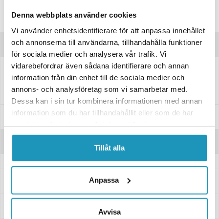
Lagre produktet
Denna webbplats använder cookies
Spørsmål om produktet?
Vi använder enhetsidentifierare för att anpassa innehållet
och annonserna till användarna, tillhandahålla funktioner
Produktbeskrivelse
för sociala medier och analysera vår trafik. Vi
vidarebefordrar även sådana identifierare och annan
information från din enhet till de sociala medier och
Boggihjulfeste Gummikjegle
annons- och analysföretag som vi samarbetar med.
Dessa kan i sin tur kombinera informationen med annan
information som du har tillhandahållit eller som de har
Spesifikasjoner
samlat in när du har använt deras tjänster.
Anmeldelser
Tillåt alla
Anpassa
Spørsmål og svar
Levering og retur
Avvisa