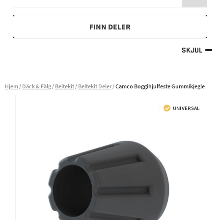
FINN DELER
SKJUL
Hjem
Däck & Fälg
Beltekit
Beltekit Deler
Camco Boggihjulfeste Gummikjegle
UNIVERSAL