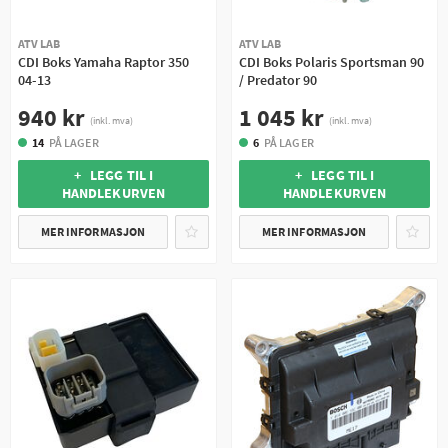
ATV LAB
ATV LAB
CDI Boks Yamaha Raptor 350
CDI Boks Polaris Sportsman 90
04-13
/ Predator 90
940 kr
1 045 kr
(inkl. mva)
(inkl. mva)
14
PÅ LAGER
6
PÅ LAGER
+ LEGG TIL I
+ LEGG TIL I
HANDLEKURVEN
HANDLEKURVEN
MER INFORMASJON
MER INFORMASJON