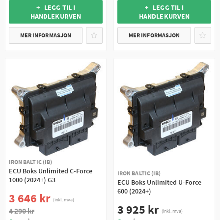
+ LEGG TIL I
+ LEGG TIL I
HANDLEKURVEN
HANDLEKURVEN
MER INFORMASJON
MER INFORMASJON
IRON BALTIC (IB)
ECU Boks Unlimited C-Force
IRON BALTIC (IB)
1000 (2024+) G3
ECU Boks Unlimited U-Force
600 (2024+)
3 646 kr
(inkl. mva)
3 925 kr
4 290 kr
(inkl. mva)