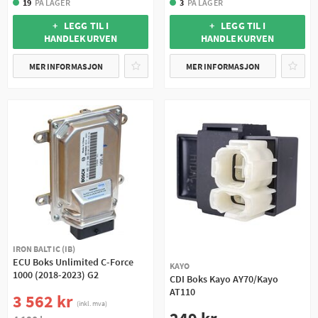
19
PÅ LAGER
3
PÅ LAGER
+ LEGG TIL I
+ LEGG TIL I
HANDLEKURVEN
HANDLEKURVEN
MER INFORMASJON
MER INFORMASJON
IRON BALTIC (IB)
ECU Boks Unlimited C-Force
KAYO
1000 (2018-2023) G2
CDI Boks Kayo AY70/Kayo
AT110
3 562 kr
(inkl. mva)