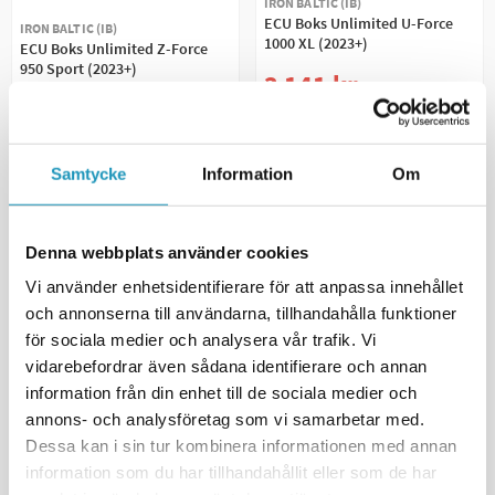
IRON BALTIC (IB)
ECU Boks Unlimited U-Force
IRON BALTIC (IB)
1000 XL (2023+)
ECU Boks Unlimited Z-Force
950 Sport (2023+)
3 141 kr
(inkl. mva)
3 695 kr
3 695 kr
(inkl. mva)
BESTILLINGSVARE
3
PÅ LAGER
+ LEGG TIL I
+ LEGG TIL I
Samtycke
Information
Om
HANDLEKURVEN
HANDLEKURVEN
MER INFORMASJON
MER INFORMASJON
Denna webbplats använder cookies
Vi använder enhetsidentifierare för att anpassa innehållet
och annonserna till användarna, tillhandahålla funktioner
för sociala medier och analysera vår trafik. Vi
vidarebefordrar även sådana identifierare och annan
information från din enhet till de sociala medier och
annons- och analysföretag som vi samarbetar med.
Dessa kan i sin tur kombinera informationen med annan
information som du har tillhandahållit eller som de har