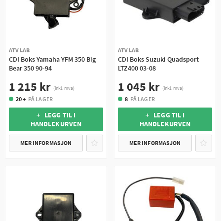
ATV LAB
ATV LAB
CDI Boks Yamaha YFM 350 Big
CDI Boks Suzuki Quadsport
Bear 350 90-94
LTZ400 03-08
1 215 kr
1 045 kr
(inkl. mva)
(inkl. mva)
20 +
PÅ LAGER
8
PÅ LAGER
+ LEGG TIL I
+ LEGG TIL I
HANDLEKURVEN
HANDLEKURVEN
MER INFORMASJON
MER INFORMASJON