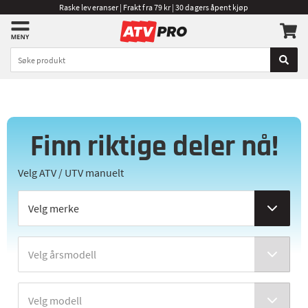
Raske leveranser | Frakt fra 79 kr | 30 dagers åpent kjøp
Finn riktige deler nå!
Velg ATV / UTV manuelt