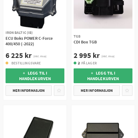
IRON BALTIC (IB)
TGB
ECU Boks POWER C-Force
CDI Box TGB
400/450 (-2022)
2 995 kr
6 225 kr
(inkl. mva)
(inkl. mva)
2
PÅ LAGER
BESTILLINGSVARE
+ LEGG TIL I
+ LEGG TIL I
HANDLEKURVEN
HANDLEKURVEN
MER INFORMASJON
MER INFORMASJON