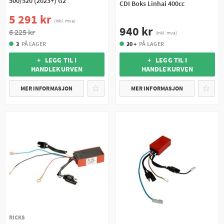
500/520 (2023+) G2
CDI Boks Linhai 400cc
5 291 kr
(inkl. mva)
940 kr
6 225 kr
(inkl. mva)
20 +
PÅ LAGER
3
PÅ LAGER
+ LEGG TIL I
+ LEGG TIL I
HANDLEKURVEN
HANDLEKURVEN
MER INFORMASJON
MER INFORMASJON
RICKS