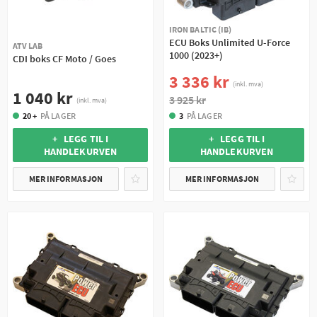
IRON BALTIC (IB)
ECU Boks Unlimited U-Force
ATV LAB
1000 (2023+)
CDI boks CF Moto / Goes
3 336 kr
(inkl. mva)
1 040 kr
3 925 kr
(inkl. mva)
20 +
PÅ LAGER
3
PÅ LAGER
+ LEGG TIL I
+ LEGG TIL I
HANDLEKURVEN
HANDLEKURVEN
MER INFORMASJON
MER INFORMASJON