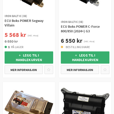
IRON BALTIC (IB)
ECU Boks POWER Segway
IRON BALTIC (IB)
Villain
ECU Boks POWER C-Force
800/850 (2024+) G3
5 568 kr
(inkl. mva)
6 550 kr
6 550 kr
(inkl. mva)
1
PÅ LAGER
BESTILLINGSVARE
+ LEGG TIL I
+ LEGG TIL I
HANDLEKURVEN
HANDLEKURVEN
MER INFORMASJON
MER INFORMASJON