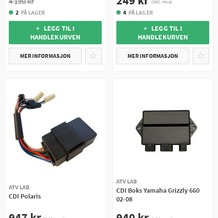
249 kr
4 190 kr
(inkl. mva)
2
PÅ LAGER
4
PÅ LAGER
+ LEGG TIL I
+ LEGG TIL I
HANDLEKURVEN
HANDLEKURVEN
MER INFORMASJON
MER INFORMASJON
ATV LAB
ATV LAB
CDI Boks Yamaha Grizzly 660
CDI Polaris
02-08
947 kr
940 kr