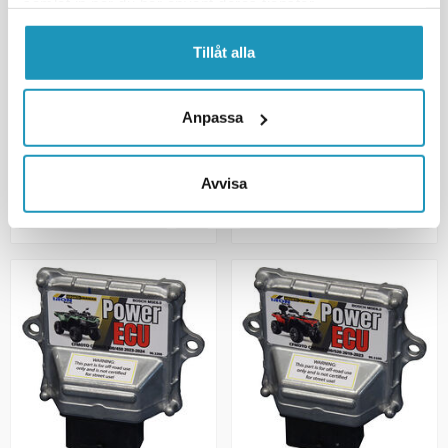
samlat in när du har använt deras tjänster.
IRON BALTIC (IB)
IRON BALTIC (IB)
ECU Boks POWER Segway
ECU Boks POWER C-Force
Tillåt alla
Snarler AT6
800/850 (-2023) G2
6 225 kr
6 555 kr
(inkl. mva)
(inkl. mva)
Anpassa
6
PÅ LAGER
BESTILLINGSVARE
+ LEGG TIL I
+ LEGG TIL I
HANDLEKURVEN
HANDLEKURVEN
Avvisa
MER INFORMASJON
MER INFORMASJON