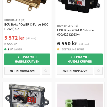
IRON BALTIC (IB)
ECU Boks POWER C-Force 1000
IRON BALTIC (IB)
(-2023) G2
ECU Boks POWER C-Force
600/625 (2023+)
5 572 kr
(inkl. mva)
6 550 kr
6 555 kr
(inkl. mva)
1
PÅ LAGER
BESTILLINGSVARE
+ LEGG TIL I
+ LEGG TIL I
HANDLEKURVEN
HANDLEKURVEN
MER INFORMASJON
MER INFORMASJON