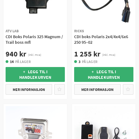
ATV LAB
RICKS
CDI Boks Polaris 325 Magnum /
CDI boks Polaris 2x4/4x4/6x6
Trail boss mfl
250 95–02
940 kr
1 255 kr
(inkl. mva)
(inkl. mva)
14
PÅ LAGER
3
PÅ LAGER
+ LEGG TIL I
+ LEGG TIL I
HANDLEKURVEN
HANDLEKURVEN
MER INFORMASJON
MER INFORMASJON