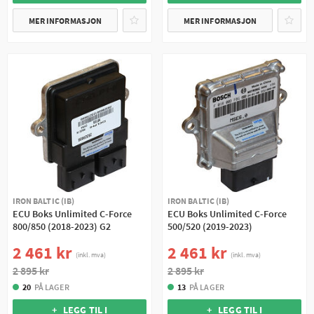
MER INFORMASJON
MER INFORMASJON
IRON BALTIC (IB)
IRON BALTIC (IB)
ECU Boks Unlimited C-Force
ECU Boks Unlimited C-Force
800/850 (2018-2023) G2
500/520 (2019-2023)
2 461 kr
2 461 kr
(inkl. mva)
(inkl. mva)
2 895 kr
2 895 kr
20
PÅ LAGER
13
PÅ LAGER
+ LEGG TIL I
+ LEGG TIL I