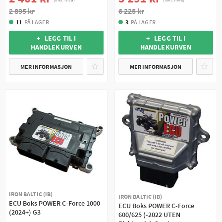
2 895 kr
6 225 kr
11
PÅ LAGER
3
PÅ LAGER
+ LEGG TIL I
+ LEGG TIL I
HANDLEKURVEN
HANDLEKURVEN
MER INFORMASJON
MER INFORMASJON
IRON BALTIC (IB)
IRON BALTIC (IB)
ECU Boks POWER C-Force 1000
ECU Boks POWER C-Force
(2024+) G3
600/625 (-2022 UTEN