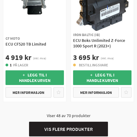
IRON BALTIC (IB)
CF MOTO
ECU Boks Unlimited Z-Force
ECU CF520 TB Limited
1000 Sport R (2023+)
4 919 kr
3 695 kr
(inkl. mva)
(inkl. mva)
1
PÅ LAGER
BESTILLINGSVARE
+ LEGG TIL I
+ LEGG TIL I
HANDLEKURVEN
HANDLEKURVEN
MER INFORMASJON
MER INFORMASJON
Viser
48
av
70
produkter
VIS FLERE PRODUKTER