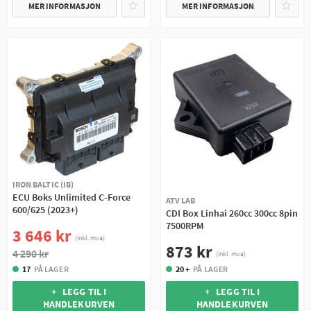
MER INFORMASJON
MER INFORMASJON
IRON BALTIC (IB)
ECU Boks Unlimited C-Force
ATV LAB
600/625 (2023+)
CDI Box Linhai 260cc 300cc 8pin
7500RPM
3 646 kr
(inkl. mva)
873 kr
4 290 kr
(inkl. mva)
17
PÅ LAGER
20 +
PÅ LAGER
+ LEGG TIL I
+ LEGG TIL I
HANDLEKURVEN
HANDLEKURVEN