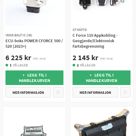
CF MOTO
C Force 110 Appkobling -
IRON BALTIC (IB)
ECU-boks POWER CFORCE 500 /
Geogjerde/Elektronisk
520 (2023+)
Fartsbegrensning
6 225 kr
2 145 kr
(inkl. mva)
(inkl. mva)
1
PÅ LAGER
2
PÅ LAGER
+ LEGG TIL I
+ LEGG TIL I
HANDLEKURVEN
HANDLEKURVEN
MER INFORMASJON
MER INFORMASJON