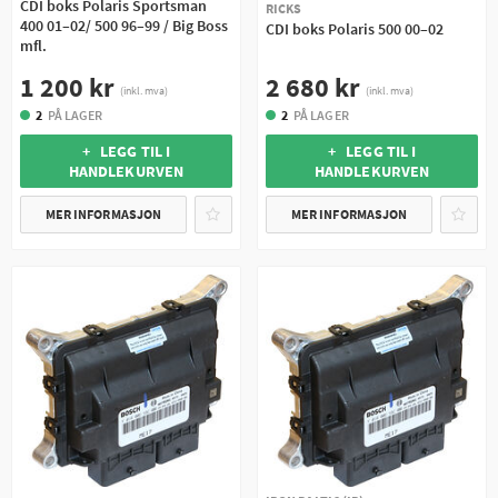
CDI boks Polaris Sportsman
RICKS
400 01–02/ 500 96–99 / Big Boss
CDI boks Polaris 500 00–02
mfl.
2 680 kr
1 200 kr
(inkl. mva)
(inkl. mva)
2
PÅ LAGER
2
PÅ LAGER
+ LEGG TIL I
+ LEGG TIL I
HANDLEKURVEN
HANDLEKURVEN
MER INFORMASJON
MER INFORMASJON