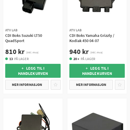
ATV LAB
ATV LAB
CDI Boks Suzuki LT50
CDI Boks Yamaha Grizzly /
QuadSport
Kodiak 450 04-07
810 kr
940 kr
(inkl. mva)
(inkl. mva)
13
PÅ LAGER
20 +
PÅ LAGER
+ LEGG TIL I
+ LEGG TIL I
HANDLEKURVEN
HANDLEKURVEN
MER INFORMASJON
MER INFORMASJON