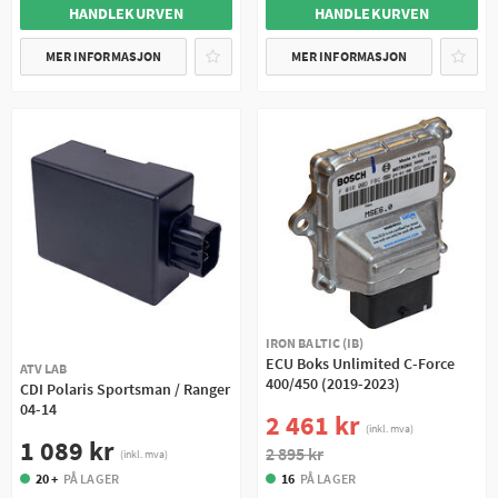
HANDLEKURVEN
HANDLEKURVEN
MER INFORMASJON
MER INFORMASJON
IRON BALTIC (IB)
ECU Boks Unlimited C-Force
ATV LAB
400/450 (2019-2023)
CDI Polaris Sportsman / Ranger
04-14
2 461 kr
(inkl. mva)
1 089 kr
2 895 kr
(inkl. mva)
20 +
PÅ LAGER
16
PÅ LAGER