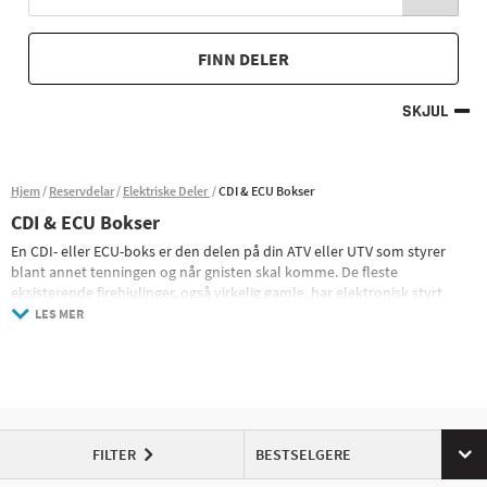
FINN DELER
SKJUL
Hjem
Reservdelar
Elektriske Deler
CDI & ECU Bokser
CDI & ECU Bokser
En CDI- eller ECU-boks er den delen på din ATV eller UTV som styrer
blant annet tenningen og når gnisten skal komme. De fleste
eksisterende firehjulinger, også virkelig gamle, har elektronisk styrt
tenning, i disse tilfellene er det en såkalt CDI-boks som tar seg av
LES MER
tenningsposisjonene og styrer når gnisten skal komme. På kjøretøy som
ikke har elektronisk tenning er det i stedet en fordeler og rotor som
styrer tenningen.
På moderne firehjulinger med elektronisk drivstoffinnsprøytning, EFI
(Electronic Fuel Injectipn) og flere elektriske komponenter og sensorer ,
CDI-boksen er erstattet av en ECU-boks (Engine Control Unit) som i
FILTER
BESTSELGERE
tillegg til tenningen også håndterer en rekke andre elektroniske
funksjoner på maskinen og kobler sammen signaler fra ting som servo,