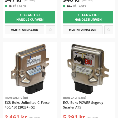
(inkl. mva)
(inkl. mva)
18
PÅ LAGER
20 +
PÅ LAGER
+ LEGG TIL I
+ LEGG TIL I
HANDLEKURVEN
HANDLEKURVEN
MER INFORMASJON
MER INFORMASJON
IRON BALTIC (IB)
IRON BALTIC (IB)
ECU Boks Unlimited C-Force
ECU Boks POWER Segway
400/450 (2023+) G2
Snarler AT5
2 461 kr
5 291 kr
(inkl. mva)
(inkl. mva)