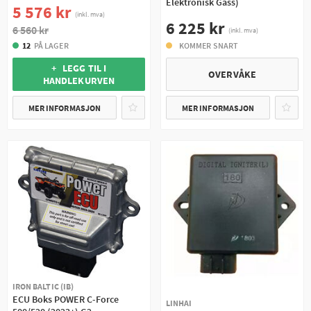
Elektronisk Gass)
5 576 kr
(inkl. mva)
6 225 kr
6 560 kr
(inkl. mva)
12
PÅ LAGER
KOMMER SNART
+ LEGG TIL I
OVERVÅKE
HANDLEKURVEN
MER INFORMASJON
MER INFORMASJON
IRON BALTIC (IB)
ECU Boks POWER C-Force
LINHAI