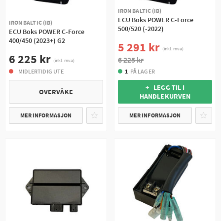
IRON BALTIC (IB)
ECU Boks POWER C-Force
IRON BALTIC (IB)
500/520 (-2022)
ECU Boks POWER C-Force
400/450 (2023+) G2
5 291 kr
(inkl. mva)
6 225 kr
6 225 kr
(inkl. mva)
MIDLERTIDIG UTE
1
PÅ LAGER
+ LEGG TIL I
OVERVÅKE
HANDLEKURVEN
MER INFORMASJON
MER INFORMASJON