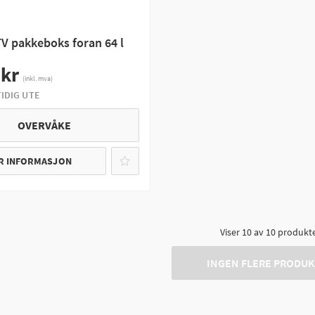
V pakkeboks foran 64 l
 kr
(inkl. mva)
IDIG UTE
OVERVÅKE
R INFORMASJON
Viser
10
av
10
produkt
INGEN FLERE PRODU