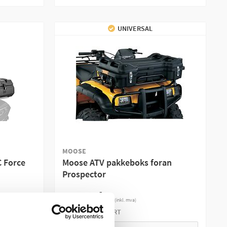
UNIVERSAL
MOOSE
 Force
Moose ATV pakkeboks foran
Prospector
2 770 kr
(inkl. mva)
KOMMER SNART