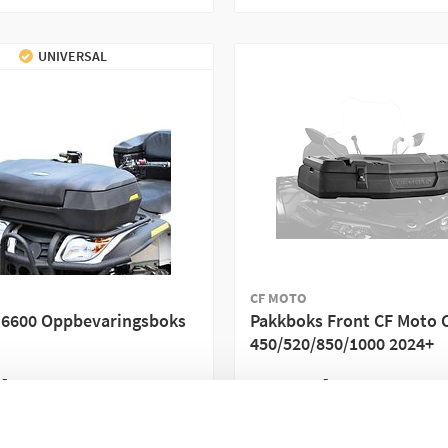
UNIVERSAL
CF MOTO
6600 Oppbevaringsboks
Pakkboks Front CF Moto C
450/520/850/1000 2024+
 kr
3 995 kr
(inkl. mva)
(inkl. mva)
LAGER
MIDLERTIDIG UTE