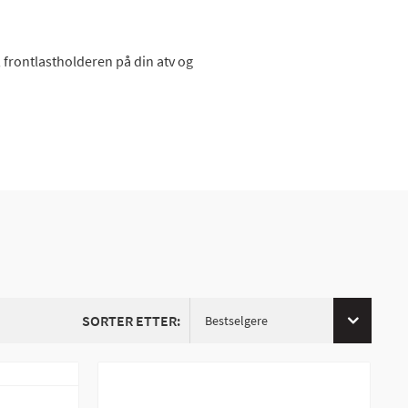
 frontlastholderen på din atv og
SORTER ETTER:
Bestselgere