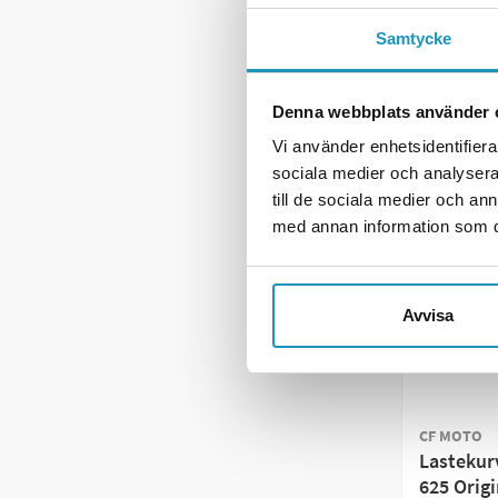
+ LE
Samtycke
ME
Denna webbplats använder 
Vi använder enhetsidentifierar
sociala medier och analysera 
till de sociala medier och a
med annan information som du 
Avvisa
CF MOTO
Lastekur
625 Origi