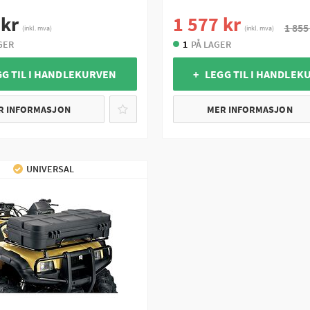
 kr
1 577 kr
1 855
(inkl. mva)
(inkl. mva)
GER
1
PÅ LAGER
GG TIL I HANDLEKURVEN
+ LEGG TIL I HANDLEK
R INFORMASJON
MER INFORMASJON
UNIVERSAL