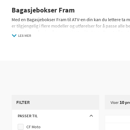
Bagasjebokser Fram
Med en Bagasjebokser Fram til ATV-en din kan du lettere ta 
er tilgjengelig i flere modeller og utførelser for å passe alle b
Enten du er på veie på en campingtur i helgen eller ut på tur l
LES MER
Vil du vite mer om hvordan du monterer ATV frontlast eller hv
FILTER
10
Viser
pr
PASSER TIL
CF Moto