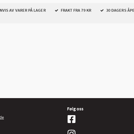
VIS AV VARER PÅ LAGER
FRAKT FRA 79 KR
30 DAGERS ÅP
Følg oss
de