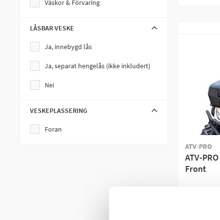
Väskor & Förvaring
LÅSBAR VESKE
Ja, innebygd lås
Ja, separat hengelås (ikke inkludert)
Nei
VESKEPLASSERING
Foran
ATV-PRO
ATV-PRO 
Front
2 195
20 +
PÅ 