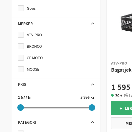
Goes
MERKER
ATV-PRO
BRONCO
CF MOTO
ATV-PRO
Bagasjeku
MOOSE
PRIS
1 595
20 +
PÅ 
1 577 kr
3 996 kr
+ LE
KATEGORI
ME