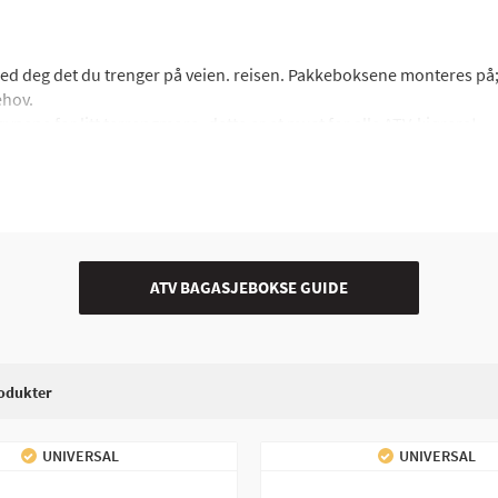
med deg det du trenger på veien. reisen. Pakkeboksene monteres på;
ehov.
øypene for litt terrengmoro, dette er et must for alle ATV-kjørere!
ilken type last du bør velge?
Les vår store guide om ATV-bagasje.
ATV BAGASJEBOKSE GUIDE
odukter
UNIVERSAL
UNIVERSAL