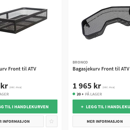
BRONCO
rv Front til ATV
Bagasjekurv Front til ATV
 kr
1 965 kr
(inkl. mva)
(inkl. mva)
LAGER
20 +
PÅ LAGER
GG TIL I HANDLEKURVEN
+ LEGG TIL I HANDLEK
R INFORMASJON
MER INFORMASJON