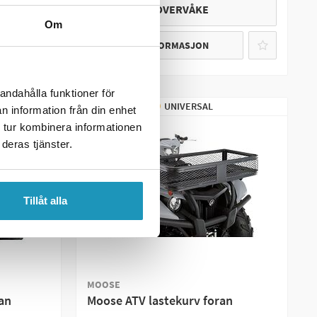
OVERVÅKE
Om
MER INFORMASJON
andahålla funktioner för
UNIVERSAL
n information från din enhet
 tur kombinera informationen
deras tjänster.
Tillåt alla
MOOSE
an
Moose ATV lastekurv foran