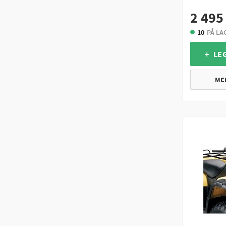
2 495
10
PÅ LA
+ LE
ME