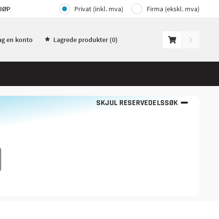
JØP
Privat (inkl. mva)
Firma (ekskl. mva)
ag en konto
Lagrede produkter (
0
)
SKJUL RESERVEDELSSØK