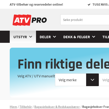
ATV-tilbehør og reservedeler online!
TUSENVIS 
UTSTYR
DELER
DEKK & FELGER
TIL
Finn riktige del
Velg ATV / UTV manuelt
Hjem
Tillbehör
Bagasjebokser & Redskapsbærer
Bagasjebokser Fr