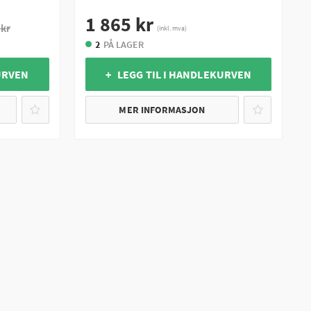
1 865 kr
 kr
(inkl. mva)
2
PÅ LAGER
URVEN
+ LEGG TIL I HANDLEKURVEN
MER INFORMASJON