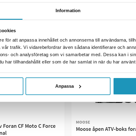
GG TIL I HANDLEKURVEN
OVERVÅKE
Information
R INFORMASJON
MER INFORMASJON
cookies
e för att anpassa innehållet och annonserna till användarna, tillh
UNIVERSAL
vår trafik. Vi vidarebefordrar även sådana identifierare och anna
nnons- och analysföretag som vi samarbetar med. Dessa kan i sin
har tillhandahållit eller som de har samlat in när du har använt 
Anpassa
MOOSE
v Foran CF Moto C Force
Moose åpen ATV-boks for
nal