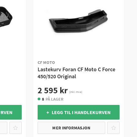
CF MOTO
Lastekurv Foran CF Moto C Force
450/520 Original
2 595 kr
(inkl. mva)
8
PÅ LAGER
URVEN
+ LEGG TIL I HANDLEKURVEN
MER INFORMASJON