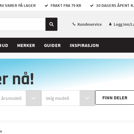
AV VARER PÅ LAGER
FRAKT FRA 79 KR
30 DAGERS ÅPENT K
Kundeservice
Logg inn/L
BUD
MERKER
GUIDER
INSPIRASJON
er nå!
FINN DELER
am