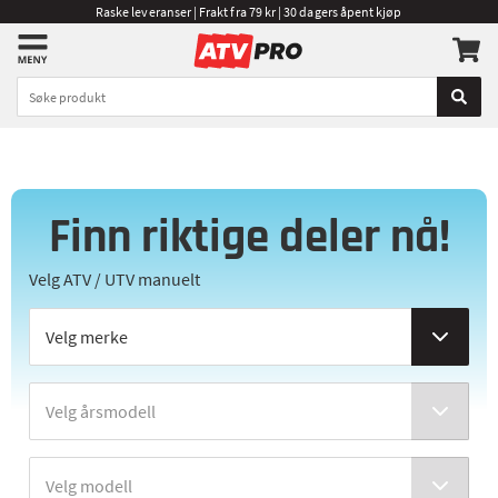
Raske leveranser | Frakt fra 79 kr | 30 dagers åpent kjøp
Finn riktige deler nå!
Velg ATV / UTV manuelt