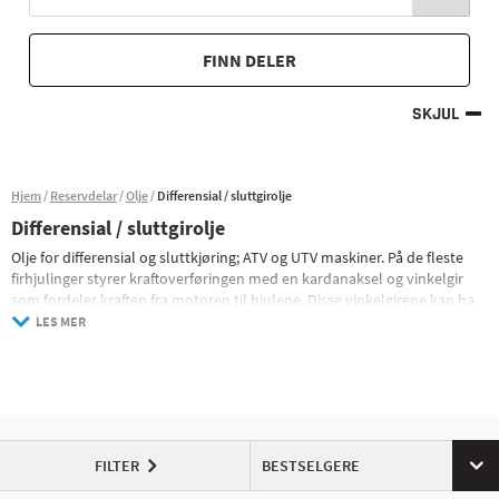
FINN DELER
SKJUL
Hjem
Reservdelar
Olje
Differensial / sluttgirolje
Differensial / sluttgirolje
Olje for differensial og sluttkjøring; ATV og UTV maskiner. På de fleste
firhjulinger styrer kraftoverføringen med en kardanaksel og vinkelgir
som fordeler kraften fra motoren til hjulene. Disse vinkelgirene kan ha
forskjellige funksjoner og krever forskjellige typer olje for smøring.
LES MER
Disse vinkelgirene blir ofte referert til som endelige eller differensielle,
men de kan også kalles hypoidgir avhengig av; utformingen av
vinkelgiret.
Sluttbryter:
Vi kaller vanligvis en endelig aksel for en enkel vinkelaksel som bare
endrer retning på; kardanakselrotasjon ut til drivakslene, et enkelt
FILTER
BESTSELGERE
vinkelgir med pinjong og krongir rett og slett. Hvis pinjonghjulet (Driftet
fra kardanakselen) ikke er sentrert på krongiret uten en liten fremgang