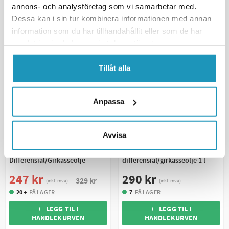
MER INFORMASJON
MER INFORMASJON
annons- och analysföretag som vi samarbetar med.
Dessa kan i sin tur kombinera informationen med annan
information som du har tillhandahållit eller som de har
UNIVERSAL
UNIVERSAL
samlat in när du har använt deras tjänster.
Tillåt alla
Anpassa
AMSOIL
Avvisa
Amsoil Severe Gear 75W-140
IPONE
Limited Slip
Ipone Trans 4 80W90
Differensial/Girkasseolje
differensial/girkasseolje 1 l
247 kr
290 kr
329 kr
(inkl. mva)
(inkl. mva)
20 +
PÅ LAGER
7
PÅ LAGER
+ LEGG TIL I
+ LEGG TIL I
HANDLEKURVEN
HANDLEKURVEN