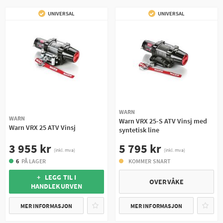
UNIVERSAL
UNIVERSAL
WARN
WARN
Warn VRX 25-S ATV Vinsj med
Warn VRX 25 ATV Vinsj
syntetisk line
3 955 kr
5 795 kr
(inkl. mva)
(inkl. mva)
6
PÅ LAGER
KOMMER SNART
+ LEGG TIL I
OVERVÅKE
HANDLEKURVEN
MER INFORMASJON
MER INFORMASJON