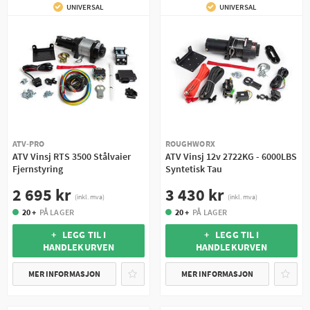
UNIVERSAL
UNIVERSAL
ATV-PRO
ROUGHWORX
ATV Vinsj RTS 3500 Stålvaier
ATV Vinsj 12v 2722KG - 6000LBS
Fjernstyring
Syntetisk Tau
2 695 kr
3 430 kr
(inkl. mva)
(inkl. mva)
20 +
PÅ LAGER
20 +
PÅ LAGER
+ LEGG TIL I
+ LEGG TIL I
HANDLEKURVEN
HANDLEKURVEN
MER INFORMASJON
MER INFORMASJON