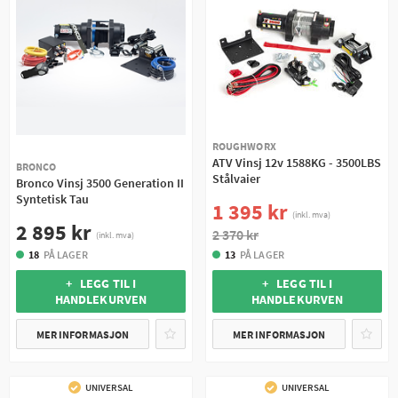
ROUGHWORX
ATV Vinsj 12v 1588KG - 3500LBS
BRONCO
Stålvaier
Bronco Vinsj 3500 Generation II
Syntetisk Tau
1 395 kr
(inkl. mva)
2 895 kr
2 370 kr
(inkl. mva)
18
PÅ LAGER
13
PÅ LAGER
+ LEGG TIL I
+ LEGG TIL I
HANDLEKURVEN
HANDLEKURVEN
MER INFORMASJON
MER INFORMASJON
UNIVERSAL
UNIVERSAL