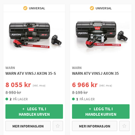
UNIVERSAL
UNIVERSAL
WARN
WARN
WARN ATV VINSJ AXON 35-S
WARN ATV VINSJ AXON 35
8 055 kr
6 966 kr
(inkl. mva)
(inkl. mva)
8 950 kr
8 195 kr
2
PÅ LAGER
1
PÅ LAGER
+ LEGG TIL I
+ LEGG TIL I
HANDLEKURVEN
HANDLEKURVEN
MER INFORMASJON
MER INFORMASJON