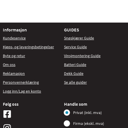
Informasjon
GUIDES
Kundeservice
Snøskjærer Guide
Kjøps- og leveringsbetingelser
Service Guide
Byte og retur
Vinsjmontering Guide
Om oss
Batteri Guide
Reklamasjon
Dekk Guide
Personvernerklæring
Se alle guider
Logg inn/Lag en konto
Følg oss
Handle som
Privat (inkl. mva)
Firma (ekskl. mva)