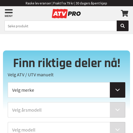
Raske leveranser | Frakt fra 79 kr | 30 dagers åpent kjøp
Finn riktige deler nå!
Velg ATV / UTV manuelt