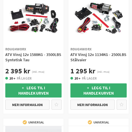
ROUGHWORX
ROUGHWORX
ATV Vinsj 12v 1588KG - 3500LBS
ATV Vinsj 12v 1134KG - 2500LBS
Syntetisk Tau
Stålvaier
2 395 kr
1 295 kr
(inkl. mva)
(inkl. mva)
20 +
PÅ LAGER
20 +
PÅ LAGER
+ LEGG TIL I
+ LEGG TIL I
HANDLEKURVEN
HANDLEKURVEN
MER INFORMASJON
MER INFORMASJON
UNIVERSAL
UNIVERSAL