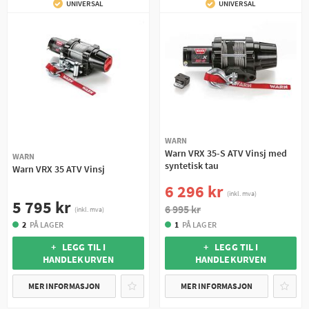
UNIVERSAL
UNIVERSAL
WARN
Warn VRX 35-S ATV Vinsj med
WARN
syntetisk tau
Warn VRX 35 ATV Vinsj
6 296 kr
(inkl. mva)
5 795 kr
6 995 kr
(inkl. mva)
2
PÅ LAGER
1
PÅ LAGER
+ LEGG TIL I
+ LEGG TIL I
HANDLEKURVEN
HANDLEKURVEN
MER INFORMASJON
MER INFORMASJON