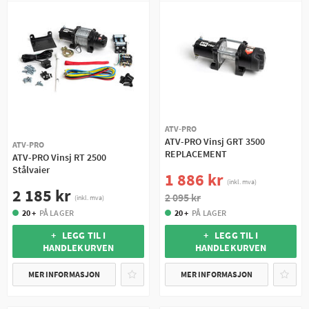
ATV-PRO
ATV-PRO Vinsj GRT 3500
ATV-PRO
REPLACEMENT
ATV-PRO Vinsj RT 2500
Stålvaier
1 886 kr
(inkl. mva)
2 185 kr
2 095 kr
(inkl. mva)
20 +
PÅ LAGER
20 +
PÅ LAGER
+ LEGG TIL I
+ LEGG TIL I
HANDLEKURVEN
HANDLEKURVEN
MER INFORMASJON
MER INFORMASJON