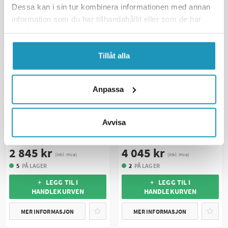
Dessa kan i sin tur kombinera informationen med annan
UNIVERSAL
UNIVERSAL
information som du har tillhandahållit eller som de har
samlat in när du har använt deras tjänster.
Tillåt alla
Anpassa
BRONCO
BRONCO
Avvisa
Bronco Vinsj 2500 Generation I
Bronco Vinsj 3500 Generation II
Stålvaier
BLACK EDITION Syntetisk Tau
2 845 kr
4 045 kr
(inkl. mva)
(inkl. mva)
5
PÅ LAGER
2
PÅ LAGER
+ LEGG TIL I
+ LEGG TIL I
HANDLEKURVEN
HANDLEKURVEN
MER INFORMASJON
MER INFORMASJON