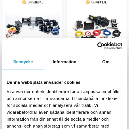
UNIVERSAL
UNIVERSAL
BRONCO
Samtycke
Information
Om
Bronco Vinsj 4500 WORKHORSE
BRONCO
Stålvaier
Bronco Vinsj 2500 Generation 2
Syntetisk Tau
3 416 kr
(inkl. mva)
Denna webbplats använder cookies
3 495 kr
3 795 kr
(inkl. mva)
Vi använder enhetsidentifierare för att anpassa innehållet
4
PÅ LAGER
5
PÅ LAGER
och annonserna till användarna, tillhandahålla funktioner
+ LEGG TIL I
+ LEGG TIL I
för sociala medier och analysera vår trafik. Vi
HANDLEKURVEN
HANDLEKURVEN
vidarebefordrar även sådana identifierare och annan
information från din enhet till de sociala medier och
MER INFORMASJON
MER INFORMASJON
annons- och analysföretag som vi samarbetar med.