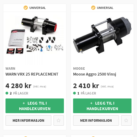
UNIVERSAL
UNIVERSAL
WARN
MOOSE
WARN VRX 25 REPLACEMENT
Moose Aggro 2500 Vinsj
4 280 kr
2 410 kr
(inkl. mva)
(inkl. mva)
2
PÅ LAGER
1
PÅ LAGER
+ LEGG TIL I
+ LEGG TIL I
HANDLEKURVEN
HANDLEKURVEN
MER INFORMASJON
MER INFORMASJON