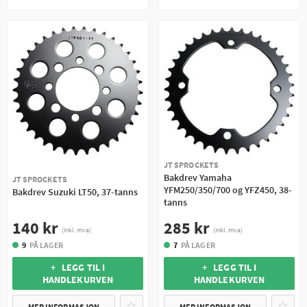
JT SPROCKETS
Bakdrev Yamaha
JT SPROCKETS
YFM250/350/700 og YFZ450, 38-
Bakdrev Suzuki LT50, 37-tanns
tanns
140 kr
285 kr
(inkl. mva)
(inkl. mva)
9
PÅ LAGER
7
PÅ LAGER
+ LEGG TIL I
+ LEGG TIL I
HANDLEKURVEN
HANDLEKURVEN
MER INFORMASJON
MER INFORMASJON