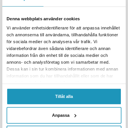
MER INFORMASJON
MER INFORMASJON
Denna webbplats använder cookies
Vi använder enhetsidentifierare för att anpassa innehållet
och annonserna till användarna, tillhandahålla funktioner
för sociala medier och analysera vår trafik. Vi
vidarebefordrar även sådana identifierare och annan
information från din enhet till de sociala medier och
annons- och analysföretag som vi samarbetar med.
Dessa kan i sin tur kombinera informationen med annan
JT SPROCKETS
JT SPROCKETS
information som du har tillhandahållit eller som de har
Framdrev Yamaha YFM125/350
Framdrev Dinli 450 / SMC 500 &
samlat in när du har använt deras tjänster.
og YFZ350, 13-tanns
Honda TRX400 15 Tenner
110 kr
135 kr
(inkl. mva)
(inkl. mva)
Tillåt alla
3
PÅ LAGER
6
PÅ LAGER
+ LEGG TIL I
+ LEGG TIL I
Anpassa
HANDLEKURVEN
HANDLEKURVEN
MER INFORMASJON
MER INFORMASJON