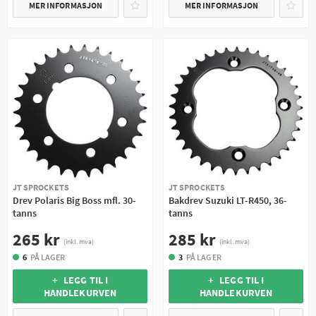
MER INFORMASJON
MER INFORMASJON
JT SPROCKETS
JT SPROCKETS
Drev Polaris Big Boss mfl. 30-
Bakdrev Suzuki LT-R450, 36-
tanns
tanns
265 kr
285 kr
(inkl. mva)
(inkl. mva)
6
PÅ LAGER
3
PÅ LAGER
+ LEGG TIL I
+ LEGG TIL I
HANDLEKURVEN
HANDLEKURVEN