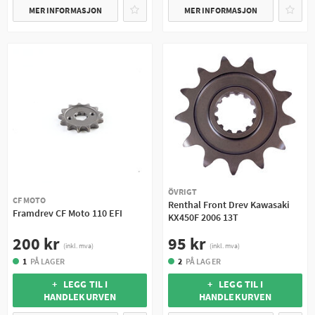
MER INFORMASJON
MER INFORMASJON
ÖVRIGT
CF MOTO
Renthal Front Drev Kawasaki
Framdrev CF Moto 110 EFI
KX450F 2006 13T
200 kr
95 kr
(inkl. mva)
(inkl. mva)
1
PÅ LAGER
2
PÅ LAGER
+ LEGG TIL I
+ LEGG TIL I
HANDLEKURVEN
HANDLEKURVEN