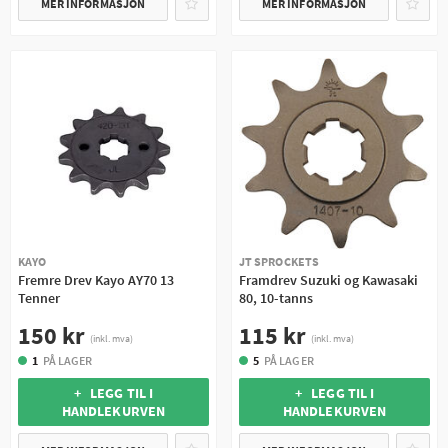
MER INFORMASJON
MER INFORMASJON
KAYO
JT SPROCKETS
Fremre Drev Kayo AY70 13
Framdrev Suzuki og Kawasaki
Tenner
80, 10-tanns
150 kr
115 kr
(inkl. mva)
(inkl. mva)
1
PÅ LAGER
5
PÅ LAGER
+ LEGG TIL I
+ LEGG TIL I
HANDLEKURVEN
HANDLEKURVEN