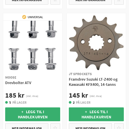
UNIVERSAL
JT SPROCKETS
MOOSE
Framdrev Suzuki LT-Z400 og
Drevbolter ATV
Kawasaki KFX400, 14-tanns
185 kr
145 kr
(inkl. mva)
(inkl. mva)
5
PÅ LAGER
2
PÅ LAGER
+ LEGG TIL I
+ LEGG TIL I
HANDLEKURVEN
HANDLEKURVEN
MER INFORMASJON
MER INFORMASJON