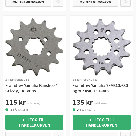
MER INFORMASJON
MER INFORMASJON
JT SPROCKETS
JT SPROCKETS
Framdrev Yamaha Banshee /
Framdrev Yamaha YFM660/660
Grizzly, 14-tanns
og YFZ450, 13-tanns
115 kr
135 kr
(inkl. mva)
(inkl. mva)
3
PÅ LAGER
2
PÅ LAGER
+ LEGG TIL I
+ LEGG TIL I
HANDLEKURVEN
HANDLEKURVEN