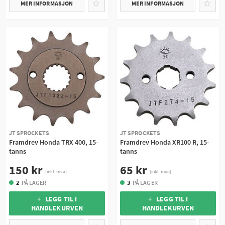
MER INFORMASJON
MER INFORMASJON
JT SPROCKETS
JT SPROCKETS
Framdrev Honda TRX 400, 15-
Framdrev Honda XR100 R, 15-
tanns
tanns
150 kr
65 kr
(inkl. mva)
(inkl. mva)
2
PÅ LAGER
3
PÅ LAGER
+ LEGG TIL I
+ LEGG TIL I
HANDLEKURVEN
HANDLEKURVEN