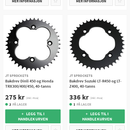
MER INFORMASJON
MER INFORMASJON
JT SPROCKETS
JT SPROCKETS
Bakdrev Dinli 450 og Honda
Bakdrev Suzuki LT-R450 og LT-
TRX300/400/450, 40-tanns
Z400, 40-tanns
275 kr
336 kr
(inkl. mva)
(inkl. mva)
2
PÅ LAGER
1
PÅ LAGER
+ LEGG TIL I
+ LEGG TIL I
HANDLEKURVEN
HANDLEKURVEN