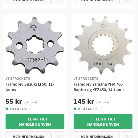
JT SPROCKETS
JT SPROCKETS
Framdrev Suzuki LT50, 11-
Framdrev Yamaha YFM 700
tanns
Raptor og YFZ450, 14-tanns
55 kr
145 kr
(inkl. mva)
(inkl. mva)
10
PÅ LAGER
2
PÅ LAGER
+ LEGG TIL I
+ LEGG TIL I
HANDLEKURVEN
HANDLEKURVEN
MER INFORMASJON
MER INFORMASJON