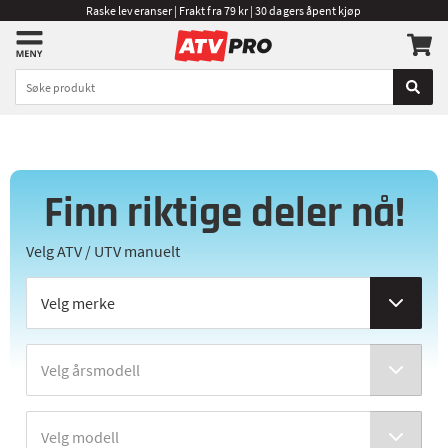
Raske leveranser | Frakt fra 79 kr | 30 dagers åpent kjøp
Finn riktige deler nå!
Velg ATV / UTV manuelt