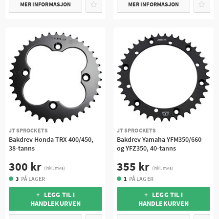
MER INFORMASJON
MER INFORMASJON
JT SPROCKETS
JT SPROCKETS
Bakdrev Honda TRX 400/450,
Bakdrev Yamaha YFM350/660
38-tanns
og YFZ350, 40-tanns
300 kr
355 kr
(inkl. mva)
(inkl. mva)
3
PÅ LAGER
1
PÅ LAGER
+ LEGG TIL I
+ LEGG TIL I
HANDLEKURVEN
HANDLEKURVEN