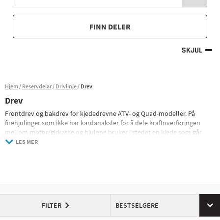
FINN DELER
SKJUL
Hjem
Reservdelar
Drivlinje
Drev
Drev
Frontdrev og bakdrev for kjededrevne ATV- og Quad-modeller. På
firehjulinger som ikke har kardanaksler for å dele kraftoverføringen
mellom motor/girkasse og hjulene bruker i stedet en kjede som går
over gir plassert foran på motoren og bak på bakakselen.
LES MER
Stasjonen er ofte tilgjengelig å velge mellom; i forskjellige størrelser til
samme maskin, er antall tenner det som skiller dem, avhengig av hvor
mange tenner du har på for- og bakdrift endres giret mellom motor og
hjul, noe som gir forskjellige egenskaper til maskinen. Monterer du et
lite frontdrev i forhold til et stort bakdrev, får du rask akselerasjon men
lavere toppfart hvis du endrer forholdet slik: kan du skaffe Høyere
FILTER
BESTSELGERE
topphastighet eller lavere motorturtall ved samme hastighet, men med
mindre akselerasjon som følger. Ofte holder man seg til den originale