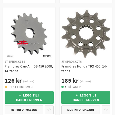
JT SPROCKETS
JT SPROCKETS
Framdrev Can-Am DS 450 2008,
Framdrev Honda TRX 450, 14-
14-tanns
tanns
126 kr
185 kr
(inkl. mva)
(inkl. mva)
BESTILLINGSVARE
1
PÅ LAGER
+ LEGG TIL I
+ LEGG TIL I
HANDLEKURVEN
HANDLEKURVEN
MER INFORMASJON
MER INFORMASJON