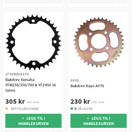
JT SPROCKETS
Bakdrev Yamaha
KAYO
YFM250/350/700 & YFZ450 36
Bakdrev Kayo AY70
tanns
230 kr
305 kr
(inkl. mva)
(inkl. mva)
9
PÅ LAGER
BESTILLINGSVARE
+ LEGG TIL I
+ LEGG TIL I
HANDLEKURVEN
HANDLEKURVEN