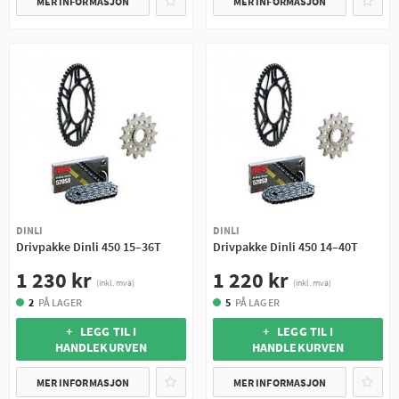
MER INFORMASJON
MER INFORMASJON
DINLI
DINLI
Drivpakke Dinli 450 15–36T
Drivpakke Dinli 450 14–40T
1 230 kr
1 220 kr
(inkl. mva)
(inkl. mva)
2
PÅ LAGER
5
PÅ LAGER
+ LEGG TIL I
+ LEGG TIL I
HANDLEKURVEN
HANDLEKURVEN
MER INFORMASJON
MER INFORMASJON