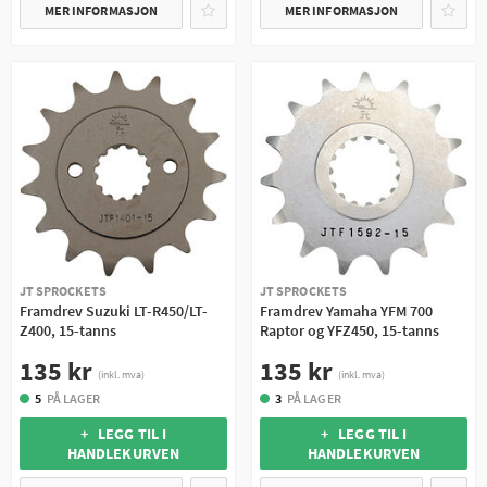
MER INFORMASJON
MER INFORMASJON
JT SPROCKETS
JT SPROCKETS
Framdrev Suzuki LT-R450/LT-
Framdrev Yamaha YFM 700
Z400, 15-tanns
Raptor og YFZ450, 15-tanns
135 kr
135 kr
(inkl. mva)
(inkl. mva)
5
PÅ LAGER
3
PÅ LAGER
+ LEGG TIL I
+ LEGG TIL I
HANDLEKURVEN
HANDLEKURVEN