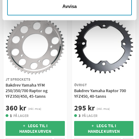
Avvisa
JT SPROCKETS
Bakdrev Yamaha YFM
ÖVRIGT
250/350/700 Raptor og
Bakdrev Yamaha Raptor 700
YFZ350/450, 45-tanns
YFZ450, 40-tanns
360 kr
295 kr
(inkl. mva)
(inkl. mva)
1
PÅ LAGER
3
PÅ LAGER
+ LEGG TIL I
+ LEGG TIL I
HANDLEKURVEN
HANDLEKURVEN