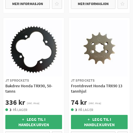
MER INFORMASJON
MER INFORMASJON
JT SPROCKETS
JT SPROCKETS
Bakdrev Honda TRX90, 50-
Frontdrevet Honda TRX90 13
tanns
tannhjul
336 kr
74 kr
(inkl. mva)
(inkl. mva)
3
PÅ LAGER
3
PÅ LAGER
+ LEGG TIL I
+ LEGG TIL I
HANDLEKURVEN
HANDLEKURVEN