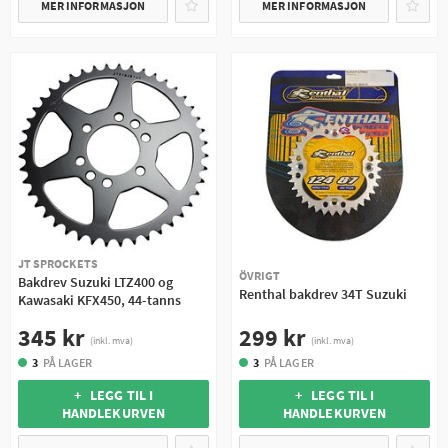
MER INFORMASJON
MER INFORMASJON
JT SPROCKETS
ÖVRIGT
Bakdrev Suzuki LTZ400 og
Renthal bakdrev 34T Suzuki
Kawasaki KFX450, 44-tanns
299 kr
345 kr
(inkl. mva)
(inkl. mva)
3
PÅ LAGER
3
PÅ LAGER
+ LEGG TIL I
+ LEGG TIL I
HANDLEKURVEN
HANDLEKURVEN