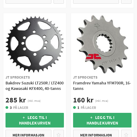
JT SPROCKETS
JT SPROCKETS
Bakdrev Suzuki LT250R / LTZ400
Framdrev Yamaha YFM700R, 16-
og Kawasaki KFX400, 40-tanns
tanns
285 kr
160 kr
(inkl. mva)
(inkl. mva)
3
PÅ LAGER
1
PÅ LAGER
+ LEGG TIL I
+ LEGG TIL I
HANDLEKURVEN
HANDLEKURVEN
MER INFORMASJON
MER INFORMASJON