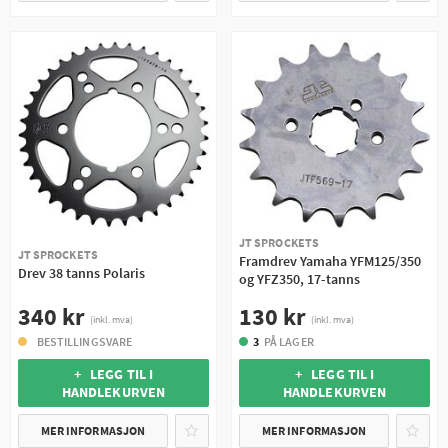
JT SPROCKETS
JT SPROCKETS
Framdrev Yamaha YFM125/350
Drev 38 tanns Polaris
og YFZ350, 17-tanns
340 kr
130 kr
(inkl. mva)
(inkl. mva)
BESTILLINGSVARE
3
PÅ LAGER
+ LEGG TIL I
+ LEGG TIL I
HANDLEKURVEN
HANDLEKURVEN
MER INFORMASJON
MER INFORMASJON