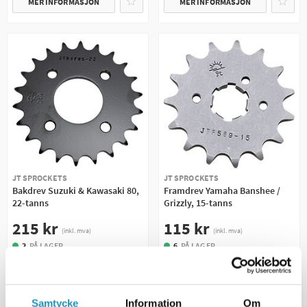
MER INFORMASJON
MER INFORMASJON
JT SPROCKETS
JT SPROCKETS
Bakdrev Suzuki & Kawasaki 80,
Framdrev Yamaha Banshee /
22-tanns
Grizzly, 15-tanns
215 kr
115 kr
(inkl. mva)
(inkl. mva)
2
PÅ LAGER
6
PÅ LAGER
+ LEGG TIL I
+ LEGG TIL I
HANDLEKURVEN
HANDLEKURVEN
Samtycke
Information
Om