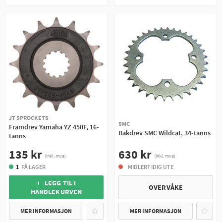
JT SPROCKETS
SMC
Framdrev Yamaha YZ 450F, 16-
Bakdrev SMC Wildcat, 34-tanns
tanns
630 kr
135 kr
(inkl. mva)
(inkl. mva)
MIDLERTIDIG UTE
1
PÅ LAGER
+ LEGG TIL I
OVERVÅKE
HANDLEKURVEN
MER INFORMASJON
MER INFORMASJON