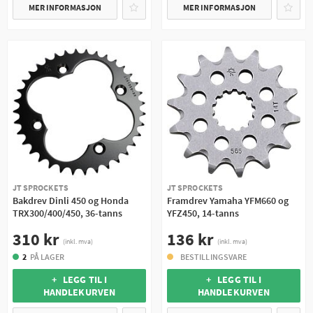
MER INFORMASJON
MER INFORMASJON
JT SPROCKETS
JT SPROCKETS
Bakdrev Dinli 450 og Honda
Framdrev Yamaha YFM660 og
TRX300/400/450, 36-tanns
YFZ450, 14-tanns
310 kr
136 kr
(inkl. mva)
(inkl. mva)
2
PÅ LAGER
BESTILLINGSVARE
+ LEGG TIL I
+ LEGG TIL I
HANDLEKURVEN
HANDLEKURVEN