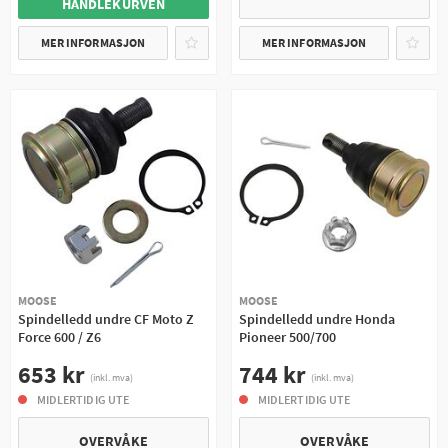
HANDLEKURVEN
MER INFORMASJON
MER INFORMASJON
MOOSE
MOOSE
Spindelledd undre CF Moto Z
Spindelledd undre Honda
Force 600 / Z6
Pioneer 500/700
653 kr
744 kr
(inkl. mva)
(inkl. mva)
MIDLERTIDIG UTE
MIDLERTIDIG UTE
OVERVÅKE
OVERVÅKE