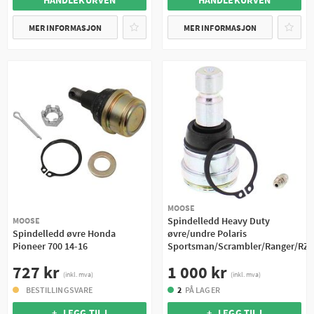
HANDLEKURVEN
HANDLEKURVEN
MER INFORMASJON
MER INFORMASJON
MOOSE
Spindelledd Heavy Duty
MOOSE
Spindelledd øvre Honda
øvre/undre Polaris
Pioneer 700 14-16
Sportsman/Scrambler/Ranger/RZ
727 kr
1 000 kr
(inkl. mva)
(inkl. mva)
BESTILLINGSVARE
2
PÅ LAGER
+ LEGG TIL I
+ LEGG TIL I