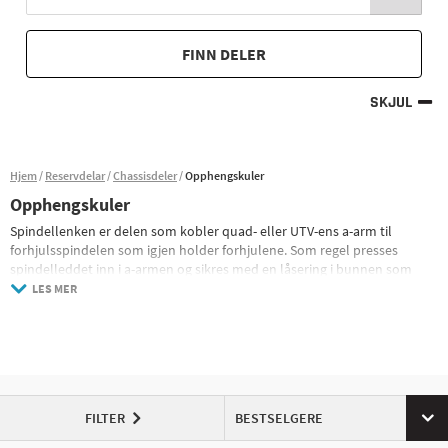
FINN DELER
SKJUL
Hjem
Reservdelar
Chassisdeler
Opphengskuler
Opphengskuler
Spindellenken er delen som kobler quad- eller UTV-ens a-arm til
forhjulsspindelen som igjen holder forhjulene. Som regel presses
spindelleddet inn i a-armen og sikres med en låsering i bunnen som
hjulspindelen festes på med spindelleddets bolt.
LES MER
Spindelleddet er leddet slik at firehjulingens styring og fjæring skal
fungere uavhengig av underlag og forhold. Et edderkoppledd er en
tungt eksponert del av din quad eller UTV da den må føre i alle mulige
retninger når fjæringen på din quad fungerer, og må også fungere som
et rotasjonspunkt for styringen, edderkoppleddet er også i en utsatt
plass og havner ofte under vann, i gjørme eller snø, noe som bidrar til
FILTER
BESTSELGERE
en enorm belastning.
De fleste edderkoppleddene er stengt fra fabrikk og derfor er