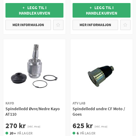
+ LEGG TIL I
+ LEGG TIL I
HANDLEKURVEN
HANDLEKURVEN
MER INFORMASJON
MER INFORMASJON
KAYO
ATV LAB
Spindelledd Øvre/Nedre Kayo
Spindelledd undre CF Moto /
AT110
Goes
270 kr
625 kr
(inkl. mva)
(inkl. mva)
20 +
PÅ LAGER
6
PÅ LAGER