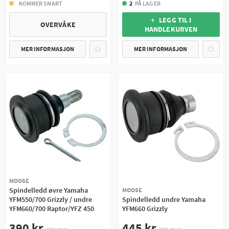
KOMMER SNART
2
PÅ LAGER
+ LEGG TIL I
OVERVÅKE
HANDLEKURVEN
MER INFORMASJON
MER INFORMASJON
MOOSE
Spindelledd øvre Yamaha
MOOSE
YFM550/700 Grizzly / undre
Spindelledd undre Yamaha
YFM660/700 Raptor/YFZ 450
YFM660 Grizzly
390 kr
445 kr