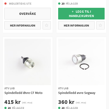
MIDLERTIDIG UTE
20
PÅ LAGER
+ LEGG TIL I
OVERVÅKE
HANDLEKURVEN
MER INFORMASJON
MER INFORMASJON
ATV LAB
ATV LAB
Spindelledd Øvre CF Moto
Spindelledd øvre Segway
415 kr
360 kr
(inkl. mva)
(inkl. mva)
20
PÅ LAGER
20
PÅ LAGER