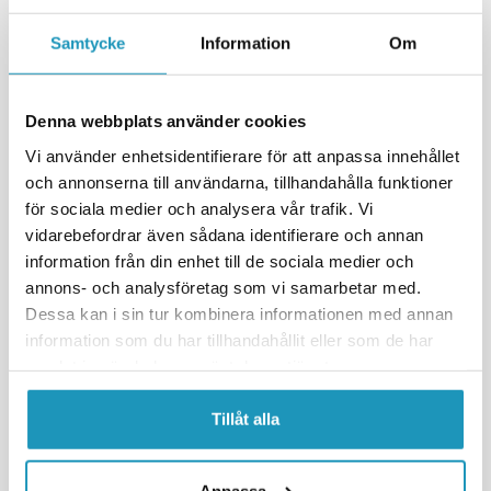
20 +
PÅ LAGER
2
PÅ LAGER
Samtycke
Information
Om
+ LEGG TIL I
+ LEGG TIL I
HANDLEKURVEN
HANDLEKURVEN
MER INFORMASJON
MER INFORMASJON
Denna webbplats använder cookies
Vi använder enhetsidentifierare för att anpassa innehållet
och annonserna till användarna, tillhandahålla funktioner
för sociala medier och analysera vår trafik. Vi
vidarebefordrar även sådana identifierare och annan
information från din enhet till de sociala medier och
annons- och analysföretag som vi samarbetar med.
Dessa kan i sin tur kombinera informationen med annan
information som du har tillhandahållit eller som de har
samlat in när du har använt deras tjänster.
CF MOTO
MOOSE
Tillåt alla
Spindelledd undre CF Moto U
Spindelledd øvre/undre Honda
Force 800
TRX350/420/500/680
755 kr
360 kr
(inkl. mva)
(inkl. mva)
Anpassa