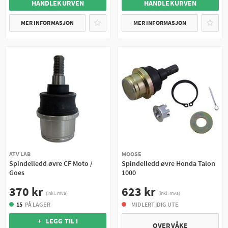
HANDLEKURVEN
HANDLEKURVEN
MER INFORMASJON
MER INFORMASJON
ATV LAB
MOOSE
Spindelledd øvre CF Moto /
Spindelledd øvre Honda Talon
Goes
1000
370 kr
623 kr
(inkl. mva)
(inkl. mva)
15
PÅ LAGER
MIDLERTIDIG UTE
+ LEGG TIL I
OVERVÅKE