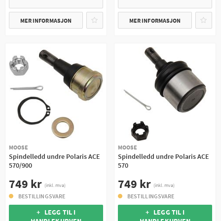
MER INFORMASJON
MER INFORMASJON
MOOSE
MOOSE
Spindelledd undre Polaris ACE
Spindelledd undre Polaris ACE
570/900
570
749 kr
749 kr
(inkl. mva)
(inkl. mva)
BESTILLINGSVARE
BESTILLINGSVARE
+ LEGG TIL I
+ LEGG TIL I