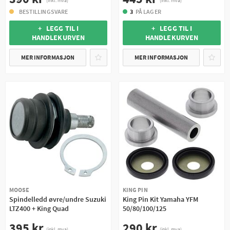
(inkl. mva)
(inkl. mva)
BESTILLINGSVARE
3
PÅ LAGER
+ LEGG TIL I
+ LEGG TIL I
HANDLEKURVEN
HANDLEKURVEN
MER INFORMASJON
MER INFORMASJON
MOOSE
KING PIN
Spindelledd øvre/undre Suzuki
King Pin Kit Yamaha YFM
LTZ400 + King Quad
50/80/100/125
395 kr
290 kr
(inkl. mva)
(inkl. mva)