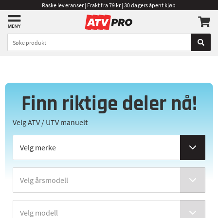
Raske leveranser | Frakt fra 79 kr | 30 dagers åpent kjøp
Finn riktige deler nå!
Velg ATV / UTV manuelt