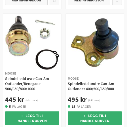
MER INFORMASJON
MER INFORMASJON
MOOSE
Spindelledd øvre Can-Am
MOOSE
Outlander/Renegade
Spindelledd undre Can-Am
500/650/800/1000
Outlander 400/500/650/800
445 kr
495 kr
(inkl. mva)
(inkl. mva)
5
PÅ LAGER
15
PÅ LAGER
+ LEGG TIL I
+ LEGG TIL I
HANDLEKURVEN
HANDLEKURVEN