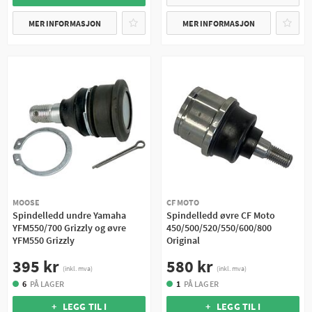
MER INFORMASJON
MER INFORMASJON
MOOSE
CF MOTO
Spindelledd undre Yamaha
Spindelledd øvre CF Moto
YFM550/700 Grizzly og øvre
450/500/520/550/600/800
YFM550 Grizzly
Original
395 kr
580 kr
(inkl. mva)
(inkl. mva)
6
PÅ LAGER
1
PÅ LAGER
+ LEGG TIL I
+ LEGG TIL I