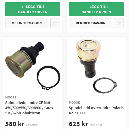
+ LEGG TIL I
+ LEGG TIL I
HANDLEKURVEN
HANDLEKURVEN
MER INFORMASJON
MER INFORMASJON
MOOSE
Spindelledd undre CF Moto
MOOSE
450/500/550/600/800 / Goes
Spindelledd øvre/undre Polaris
520/625/Cobalt/Iron
RZR 1000
580 kr
625 kr
(inkl. mva)
(inkl. mva)