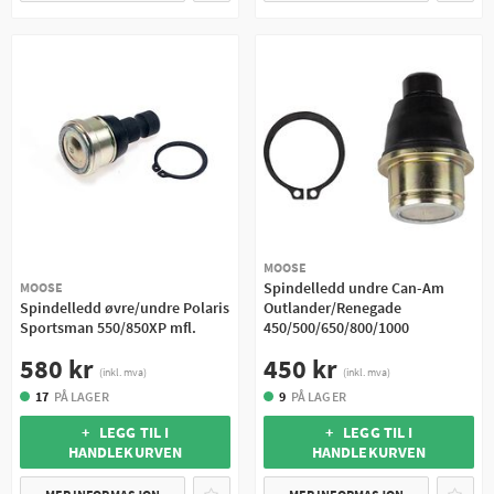
MOOSE
Spindelledd undre Can-Am
MOOSE
Spindelledd øvre/undre Polaris
Outlander/Renegade
Sportsman 550/850XP mfl.
450/500/650/800/1000
580 kr
450 kr
(inkl. mva)
(inkl. mva)
17
PÅ LAGER
9
PÅ LAGER
+ LEGG TIL I
+ LEGG TIL I
HANDLEKURVEN
HANDLEKURVEN