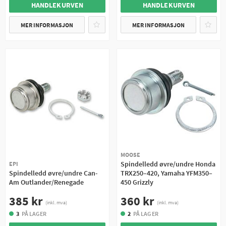
HANDLEKURVEN
HANDLEKURVEN
MER INFORMASJON
MER INFORMASJON
MOOSE
Spindelledd øvre/undre Honda
EPI
Spindelledd øvre/undre Can-
TRX250–420, Yamaha YFM350–
Am Outlander/Renegade
450 Grizzly
385 kr
360 kr
(inkl. mva)
(inkl. mva)
3
PÅ LAGER
2
PÅ LAGER