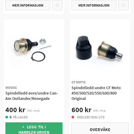
MER INFORMASJON
MER INFORMASJON
CF MOTO
Spindelledd undre CF Moto
MOOSE
Spindelledd øvre/undre Can-
450/500/520/550/600/800
Am Outlander/Renegade
Original
400 kr
600 kr
(inkl. mva)
(inkl. mva)
9
PÅ LAGER
MIDLERTIDIG UTE
+ LEGG TIL I
OVERVÅKE
HANDLEKURVEN