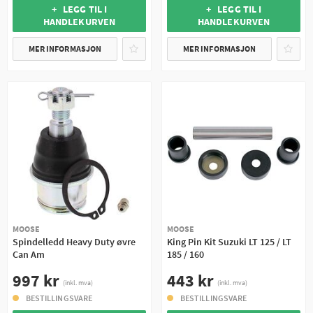
+ LEGG TIL I
+ LEGG TIL I
HANDLEKURVEN
HANDLEKURVEN
MER INFORMASJON
MER INFORMASJON
MOOSE
MOOSE
Spindelledd Heavy Duty øvre
King Pin Kit Suzuki LT 125 / LT
Can Am
185 / 160
997 kr
443 kr
(inkl. mva)
(inkl. mva)
BESTILLINGSVARE
BESTILLINGSVARE