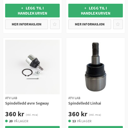
+ LEGG TIL I
+ LEGG TIL I
HANDLEKURVEN
HANDLEKURVEN
MER INFORMASJON
MER INFORMASJON
ATV LAB
ATV LAB
Spindelledd øvre Segway
Spindelledd Linhai
360 kr
360 kr
(inkl. mva)
(inkl. mva)
20
PÅ LAGER
13
PÅ LAGER