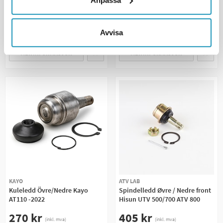
MIDLERTIDIG UTE
4
PÅ LAGER
+ LEGG TIL I
OVERVÅKE
Avvisa
HANDLEKURVEN
MER INFORMASJON
MER INFORMASJON
KAYO
ATV LAB
Kuleledd Övre/Nedre Kayo
Spindelledd Øvre / Nedre front
AT110 -2022
Hisun UTV 500/700 ATV 800
270 kr
405 kr
(inkl. mva)
(inkl. mva)