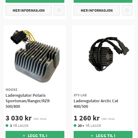
MER INFORMASJON
MER INFORMASJON
MOOSE
Laderegulator Polaris
ATV LAB
Sportsman/Ranger/RZR
Laderegulator Arctic Cat
500/800
400/500
3 030 kr
1 260 kr
(inkl. mva)
(inkl. mva)
3
PÅ LAGER
20 +
PÅ LAGER
+ LEGG TIL I
+ LEGG TIL I