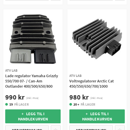
ATV LAB
Lade regulator Yamaha Grizzly
ATV LAB
550/700 07- / Can-Am
Voltregulatorer Arctic Cat
Outlander 400/500/650/800
450/550/650/700/1000
990 kr
980 kr
(inkl. mva)
(inkl. mva)
19
PÅ LAGER
20 +
PÅ LAGER
+ LEGG TIL I
+ LEGG TIL I
HANDLEKURVEN
HANDLEKURVEN