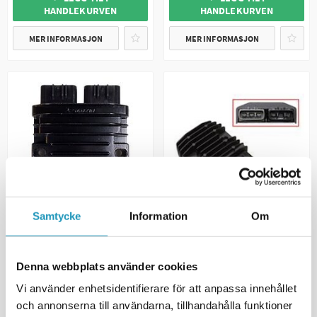
HANDLEKURVEN
HANDLEKURVEN
MER INFORMASJON
MER INFORMASJON
Samtycke
Information
Om
BRONCO
Voltregulatorer Can-Am
CF MOTO
Laderegulator CF Moto C Force
Outlander/Traxter/Maverick/Com
550
fr 2018
Denna webbplats använder cookies
2 250 kr
1 425 kr
Vi använder enhetsidentifierare för att anpassa innehållet
(inkl. mva)
(inkl. mva)
2
PÅ LAGER
BESTILLINGSVARE
och annonserna till användarna, tillhandahålla funktioner