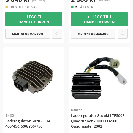
(inkl. mva)
(inkl. mva)
BESTILLINGSVARE
2
PÅ LAGER
+ LEGG TIL I
+ LEGG TIL I
HANDLEKURVEN
HANDLEKURVEN
MER INFORMASJON
MER INFORMASJON
MOOSE
Laderegulator Suzuki LTF500F
SNOX
Laderegulator Suzuki LTA
Quadrunner 2000 / LTA500F
400/450/500/700/750
Quadmaster 2001