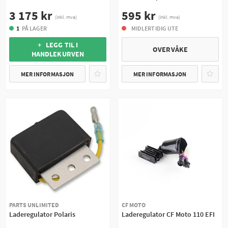
3 175 kr
595 kr
(inkl. mva)
(inkl. mva)
1
PÅ LAGER
MIDLERTIDIG UTE
+ LEGG TIL I
OVERVÅKE
HANDLEKURVEN
MER INFORMASJON
MER INFORMASJON
PARTS UNLIMITED
CF MOTO
Laderegulator Polaris
Laderegulator CF Moto 110 EFI