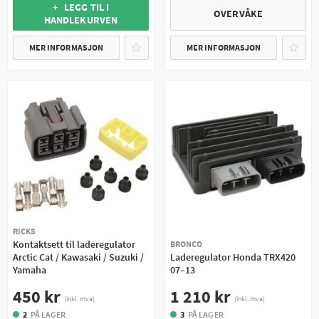
+ LEGG TIL I
OVERVÅKE
HANDLEKURVEN
MER INFORMASJON
MER INFORMASJON
RICKS
Kontaktsett til laderegulator
BRONCO
Arctic Cat / Kawasaki / Suzuki /
Laderegulator Honda TRX420
Yamaha
07–13
450 kr
1 210 kr
(inkl. mva)
(inkl. mva)
2
PÅ LAGER
3
PÅ LAGER