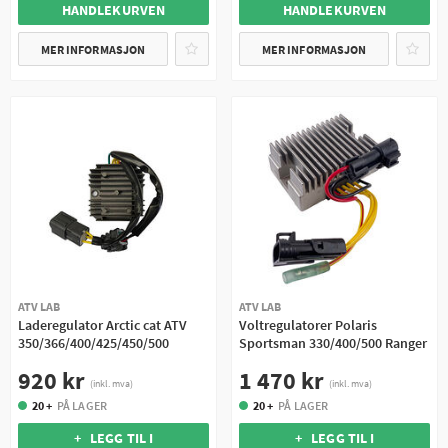
HANDLEKURVEN
HANDLEKURVEN
MER INFORMASJON
MER INFORMASJON
ATV LAB
ATV LAB
Laderegulator Arctic cat ATV
Voltregulatorer Polaris
350/366/400/425/450/500
Sportsman 330/400/500 Ranger
920 kr
1 470 kr
(inkl. mva)
(inkl. mva)
20 +
PÅ LAGER
20 +
PÅ LAGER
+ LEGG TIL I
+ LEGG TIL I