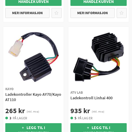
HANDLEKURVEN
HANDLEKURVEN
MER INFORMASJON
MER INFORMASJON
KAYO
ATV LAB
Ladekontroller Kayo AY70/Kayo
Ladekontroll Linhai 400
AT110
935 kr
265 kr
(inkl. mva)
(inkl. mva)
5
PÅ LAGER
3
PÅ LAGER
+ LEGG TIL I
+ LEGG TIL I