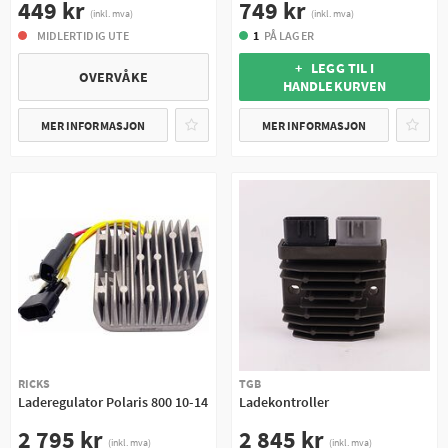
449 kr
749 kr
(inkl. mva)
(inkl. mva)
MIDLERTIDIG UTE
1
PÅ LAGER
+ LEGG TIL I
OVERVÅKE
HANDLEKURVEN
MER INFORMASJON
MER INFORMASJON
RICKS
TGB
Laderegulator Polaris 800 10-14
Ladekontroller
2 795 kr
2 845 kr
(inkl. mva)
(inkl. mva)