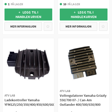
1
PÅ LAGER
10
PÅ LAGER
+ LEGG TIL I
+ LEGG TIL I
HANDLEKURVEN
HANDLEKURVEN
MER INFORMASJON
MER INFORMASJON
ATV LAB
Voltregulatorer Yamaha Grizzly
ATV LAB
Ladekontroller Yamaha
550/700 07- / Can-Am
YFM125/250/350/400/450/600/660
Outlander 400/500/650/800