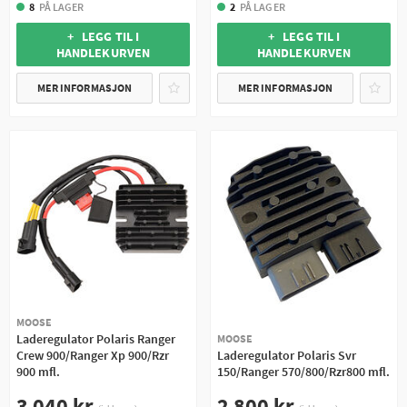
8
PÅ LAGER
2
PÅ LAGER
+ LEGG TIL I
+ LEGG TIL I
HANDLEKURVEN
HANDLEKURVEN
MER INFORMASJON
MER INFORMASJON
MOOSE
Laderegulator Polaris Ranger
MOOSE
Crew 900/Ranger Xp 900/Rzr
Laderegulator Polaris Svr
900 mfl.
150/Ranger 570/800/Rzr800 mfl.
3 040 kr
2 800 kr