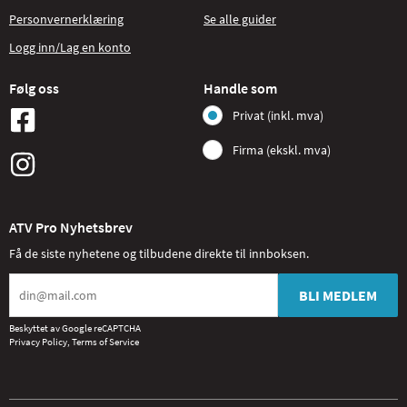
Personvernerklæring
Se alle guider
Logg inn/Lag en konto
Følg oss
Handle som
Privat (inkl. mva)
Firma (ekskl. mva)
ATV Pro Nyhetsbrev
Få de siste nyhetene og tilbudene direkte til innboksen.
BLI MEDLEM
Beskyttet av Google reCAPTCHA
Privacy Policy
,
Terms of Service