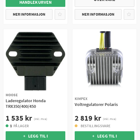
HANDLEKURVEN
MER INFORMASJON
MER INFORMASJON
MOOSE
KIMPEX
Laderegulator Honda
Voltregulatorer Polaris
TRX350/400/450
2 819 kr
1 535 kr
(inkl. mva)
(inkl. mva)
BESTILLINGSVARE
1
PÅ LAGER
+ LEGG TIL I
+ LEGG TIL I