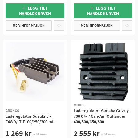
+ LEGG TIL I
+ LEGG TIL I
HANDLEKURVEN
HANDLEKURVEN
MER INFORMASJON
MER INFORMASJON
MOOSE
Laderegulator Yamaha Grizzly
BRONCO
Laderegulator Suzuki LT-
700 07– / Can-Am Outlander
F4WD/LT-F160/250/300 mfl.
400/500/650/800
1 269 kr
2 555 kr
(inkl. mva)
(inkl. mva)