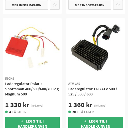
MER INFORMASJON
MER INFORMASJON
RICKS
Laderegulator Polaris
ATV LAB
Sportsman 400/500/600/700 og
Laderegulator TGB ATV 500 /
Magnum 500
525 / 550 / 600
1 330 kr
1 360 kr
(inkl. mva)
(inkl. mva)
4
PÅ LAGER
20 +
PÅ LAGER
+ LEGG TIL I
+ LEGG TIL I
HANDLEKURVEN
HANDLEKURVEN