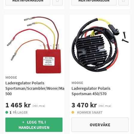
MER INFORMASJON
MER INFORMASJON
MOOSE
Laderegulator Polaris
MOOSE
Sportsman/Scrambler/Worer/Magnum
Laderegulator Polaris
500
Sportsman 450/570
1 465 kr
3 470 kr
(inkl. mva)
(inkl. mva)
1
PÅ LAGER
KOMMER SNART
+ LEGG TIL I
OVERVÅKE
HANDLEKURVEN