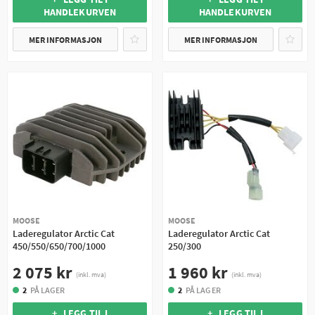
HANDLEKURVEN
HANDLEKURVEN
MER INFORMASJON
MER INFORMASJON
MOOSE
MOOSE
Laderegulator Arctic Cat
Laderegulator Arctic Cat
450/550/650/700/1000
250/300
2 075 kr
1 960 kr
(inkl. mva)
(inkl. mva)
2
PÅ LAGER
2
PÅ LAGER
+ LEGG TIL I
+ LEGG TIL I