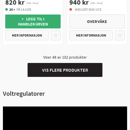
820 kr
940 kr
(inkl. mva)
(inkl. mva)
20 +
PÅ LAGER
MIDLERTIDIG UTE
+ LEGG TIL I
OVERVÅKE
HANDLEKURVEN
MER INFORMASJON
MER INFORMASJON
Viser
48
av
102
produkter
VIS FLERE PRODUKTER
Voltregulatorer