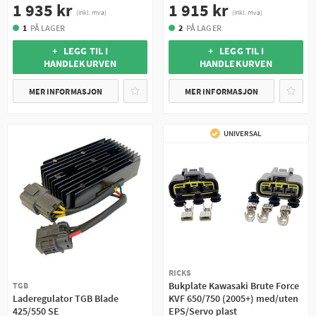
1 935 kr
1 915 kr
(inkl. mva)
(inkl. mva)
1
PÅ LAGER
2
PÅ LAGER
+ LEGG TIL I
+ LEGG TIL I
HANDLEKURVEN
HANDLEKURVEN
MER INFORMASJON
MER INFORMASJON
UNIVERSAL
RICKS
Bukplate Kawasaki Brute Force
TGB
Laderegulator TGB Blade
KVF 650/750 (2005+) med/uten
425/550 SE
EPS/Servo plast