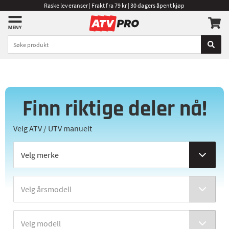
Raske leveranser | Frakt fra 79 kr | 30 dagers åpent kjøp
Finn riktige deler nå!
Velg ATV / UTV manuelt