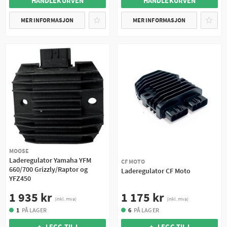
HANDLEKURVEN
HANDLEKURVEN
MER INFORMASJON
MER INFORMASJON
MOOSE
Laderegulator Yamaha YFM
CF MOTO
660/700 Grizzly/Raptor og
Laderegulator CF Moto
YFZ450
1 175 kr
1 935 kr
(inkl. mva)
(inkl. mva)
6
PÅ LAGER
1
PÅ LAGER
+ LEGG TIL I
+ LEGG TIL I