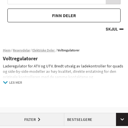
FINN DELER
SKJUL
Hjem
Reservdelar
Elektriske Deler
Voltregulatorer
Voltregulatorer
Laderegulator for ATV og UTV. Bredt utvalg av ladekontroller for quads
og side-by-side-modeller av høy kvalitet, direkte erstatning for den
originale kontrolleren med de samme kontaktene og
tilkoblingspunktene slik at du raskt og enkelt kan bytte kontrolleren og
LES MER
komme tilbake til arbeidet.
En ladekontroller sitter på alle kjøretøy med batteri og har som
oppgave å konvertere vekselstrøm som generatoren/statoren på
maskinen genererer når motoren går i likestrøm som kan brukes til å
lade batteriet og drive alle de elektriske komponentene på din quad.
Laderegulatoren kan lett identifiseres ettersom den vanligvis er boltet
FILTER
BESTSELGERE
til kjøretøyets ramme og har store kjøleribber som hjelper regulatoren
til å spre varmen som genereres når den konverterer vekselstrøm til