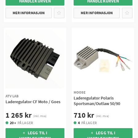
HANDLEKURVEN
HANDLEKURVEN
MER INFORMASJON
MER INFORMASJON
MOOSE
ATV LAB
Laderegulator Polaris
Laderegulator CF Moto / Goes
Sportsman/Outlaw 50/90
1 265 kr
710 kr
(inkl. mva)
(inkl. mva)
20 +
PÅ LAGER
4
PÅ LAGER
+ LEGG TIL I
+ LEGG TIL I