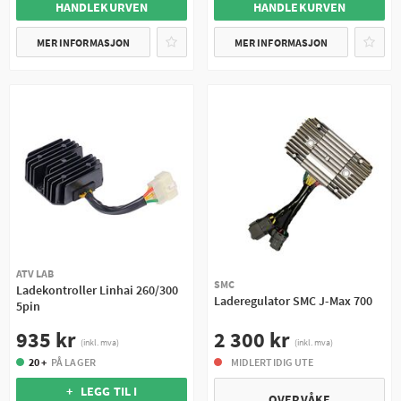
HANDLEKURVEN
HANDLEKURVEN
MER INFORMASJON
MER INFORMASJON
ATV LAB
SMC
Ladekontroller Linhai 260/300
Laderegulator SMC J-Max 700
5pin
2 300 kr
935 kr
(inkl. mva)
(inkl. mva)
MIDLERTIDIG UTE
20 +
PÅ LAGER
+ LEGG TIL I
OVERVÅKE