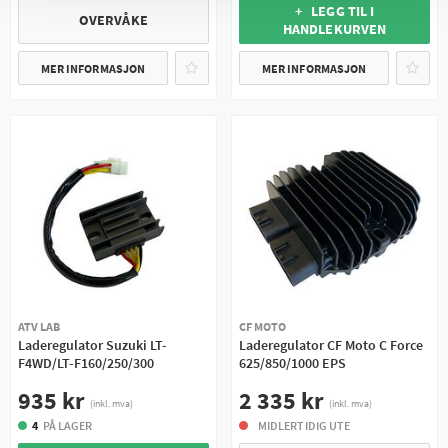
+ LEGG TIL I
OVERVÅKE
HANDLEKURVEN
MER INFORMASJON
MER INFORMASJON
ATV LAB
CF MOTO
Laderegulator Suzuki LT-
Laderegulator CF Moto C Force
F4WD/LT-F160/250/300
625/850/1000 EPS
935 kr
2 335 kr
(inkl. mva)
(inkl. mva)
4
PÅ LAGER
MIDLERTIDIG UTE