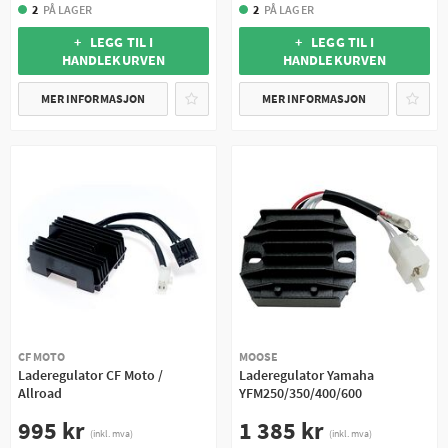
2
PÅ LAGER
2
PÅ LAGER
+ LEGG TIL I
+ LEGG TIL I
HANDLEKURVEN
HANDLEKURVEN
MER INFORMASJON
MER INFORMASJON
CF MOTO
MOOSE
Laderegulator CF Moto /
Laderegulator Yamaha
Allroad
YFM250/350/400/600
995 kr
1 385 kr
(inkl. mva)
(inkl. mva)