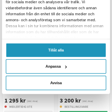
för sociala medier och analysera vår trafik. Vi
+ LEGG TIL I
+ LEGG TIL I
HANDLEKURVEN
HANDLEKURVEN
vidarebefordrar även sådana identifierare och annan
information från din enhet till de sociala medier och
MER INFORMASJON
MER INFORMASJON
annons- och analysföretag som vi samarbetar med.
Dessa kan i sin tur kombinera informationen med annan
information som du har tillhandahållit eller som de har
samlat in när du har använt deras tjänster.
Tillåt alla
Anpassa
RICKS
RICKS
Avvisa
Laderegulator Yamaha
Laderegulator Polaris
YFM250/350/400/600
325/450/570
1 295 kr
3 200 kr
(inkl. mva)
(inkl. mva)
MIDLERTIDIG UTE
BESTILLINGSVARE