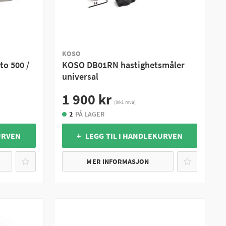
KOSO
o 500 /
KOSO DB01RN hastighetsmåler
universal
1 900 kr
(inkl. mva)
2
PÅ LAGER
URVEN
+ LEGG TIL I HANDLEKURVEN
MER INFORMASJON