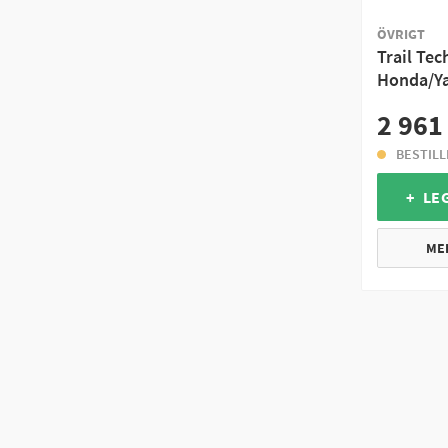
ÖVRIGT
Trail Te
Honda/Y
2 961
BESTIL
+ LE
ME