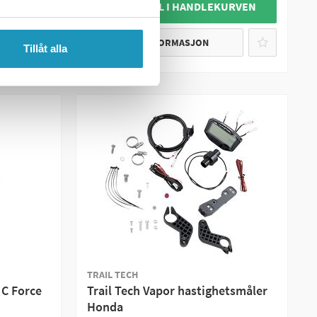
URVEN
+ LEGG TIL I HANDLEKURVEN
MER INFORMASJON
Tillåt alla
TRAIL TECH
 C Force
Trail Tech Vapor hastighetsmåler
Honda