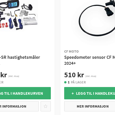
CF MOTO
SR hastighetsmåler
Speedometer sensor CF 
l
2024+
 kr
510 kr
(inkl. mva)
(inkl. mva)
ER
1
PÅ LAGER
GG TIL I HANDLEKURVEN
+ LEGG TIL I HANDLEK
R INFORMASJON
MER INFORMASJON