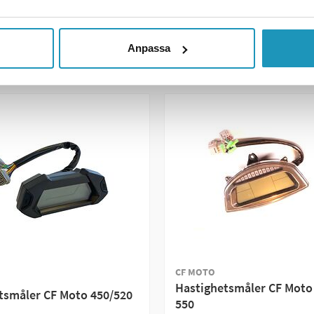
GG TIL I HANDLEKURVEN
+ LEGG TIL I HANDLEK
R INFORMASJON
MER INFORMASJON
Anpassa
CF MOTO
Hastighetsmåler CF Moto
tsmåler CF Moto 450/520
550