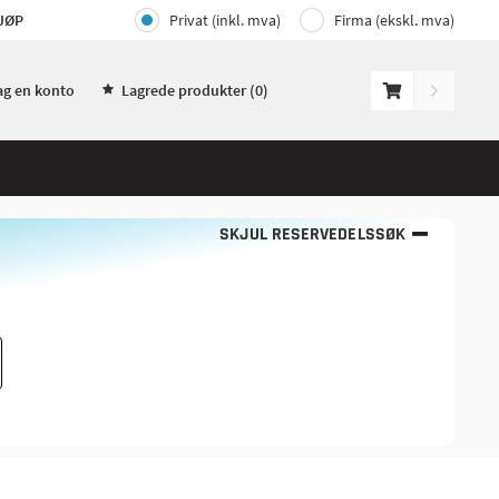
JØP
Privat (inkl. mva)
Firma (ekskl. mva)
ag en konto
Lagrede produkter (
0
)
SKJUL RESERVEDELSSØK