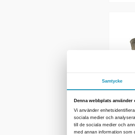
Samtycke
CF MOTO
Hastighe
Denna webbplats använder 
TA/TB
Vi använder enhetsidentifierar
3 115
sociala medier och analysera 
till de sociala medier och a
11
PÅ LA
med annan information som du 