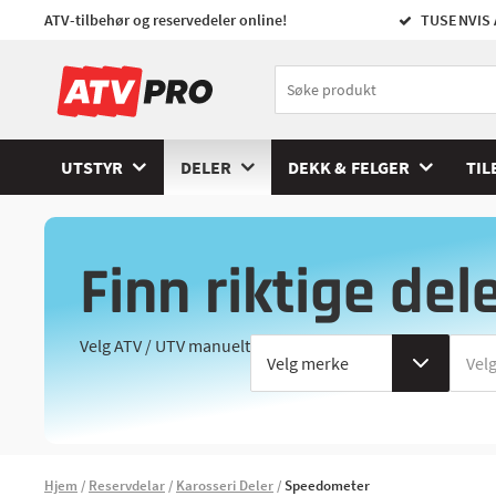
ATV-tilbehør og reservedeler online!
TUSENVIS 
UTSTYR
DELER
DEKK & FELGER
TIL
Finn riktige del
Velg ATV / UTV manuelt
Hjem
Reservdelar
Karosseri Deler
Speedometer