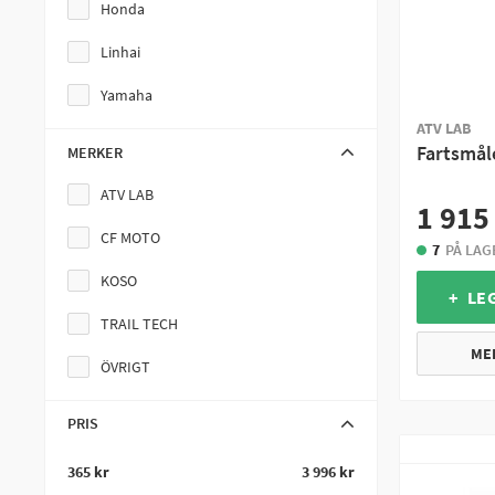
Honda
Linhai
Yamaha
ATV LAB
Fartsmål
MERKER
ATV LAB
1 915
CF MOTO
7
PÅ LAG
KOSO
+ LE
TRAIL TECH
ME
ÖVRIGT
PRIS
365 kr
3 996 kr