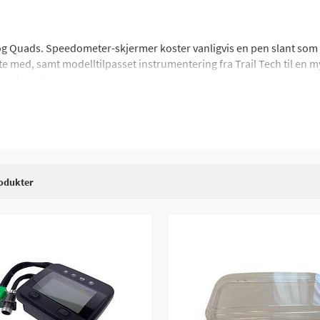
g Quads. Speedometer-skjermer koster vanligvis en pen slant som en
med, samt modelltilpasset instrumentering fra Trail Tech til en my
peedometersensor.
dreininger, vanntemperatursensor etc. (Funksjoner varierer fra mod
odukter