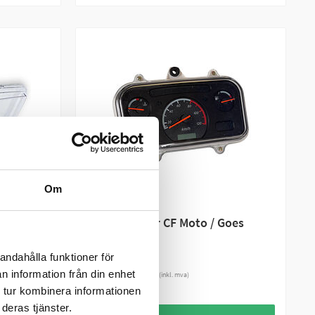
Om
CF MOTO
to
Speedometer CF Moto / Goes
Analog Gen1
andahålla funktioner för
1 790 kr
n information från din enhet
(inkl. mva)
 tur kombinera informationen
8
PÅ LAGER
deras tjänster.