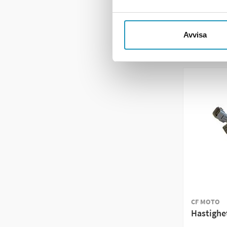
+ LE
ME
Avvisa
CF MOTO
Hastighe