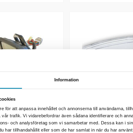
Information
CF MOTO
tsmåler CF Moto 450/520
Glass speedometer CF Mo
cookies
X5/X6/X7/Z6
e för att anpassa innehållet och annonserna till användarna, tillh
 kr
490 kr
3 665 kr
vår trafik. Vi vidarebefordrar även sådana identifierare och anna
(inkl. mva)
(inkl. mva)
nnons- och analysföretag som vi samarbetar med. Dessa kan i sin
GER
20 +
PÅ LAGER
har tillhandahållit eller som de har samlat in när du har använt 