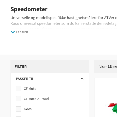
Speedometer
Universelle og modellspesifikke hastighetsmålere for ATVer o
Koso universal speedometer som du kan erstatte den ødelagte 
Koso Speedo-Multimeter er et speedometer komplett med s
LES MER
Trail Tech Vapor er et komplett instrument med hastighet, om
korrekt info)
FILTER
13
Viser
pr
PASSER TIL
CF Moto
CF Moto Allroad
Goes