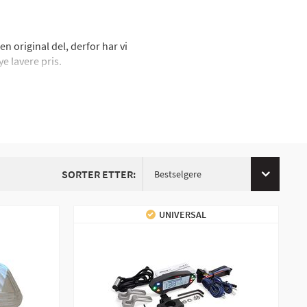
 original del, derfor har vi
e lavere pris.
ell til modell, se produkt for
SORTER ETTER:
Bestselgere
UNIVERSAL