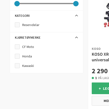
KATEGORI
Reservdelar
KJØRETØYMERKE
CF Moto
KOSO
KOSO XR-
Honda
universa
Kawaski
2 290
1
PÅ LAG
+ LE
ME