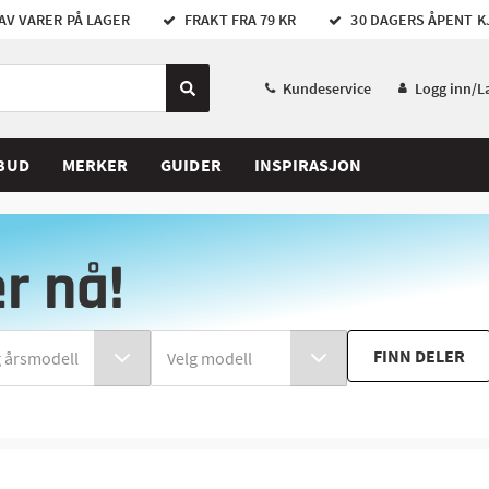
AV VARER PÅ LAGER
FRAKT FRA 79 KR
30 DAGERS ÅPENT K
Kundeservice
Logg inn/L
BUD
MERKER
GUIDER
INSPIRASJON
er nå!
FINN DELER