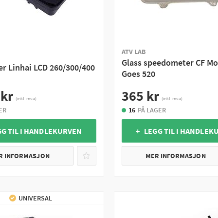
ATV LAB
Glass speedometer CF Mot
er Linhai LCD 260/300/400
Goes 520
 kr
365 kr
(inkl. mva)
(inkl. mva)
ER
16
PÅ LAGER
GG TIL I HANDLEKURVEN
+ LEGG TIL I HANDLEK
R INFORMASJON
MER INFORMASJON
UNIVERSAL