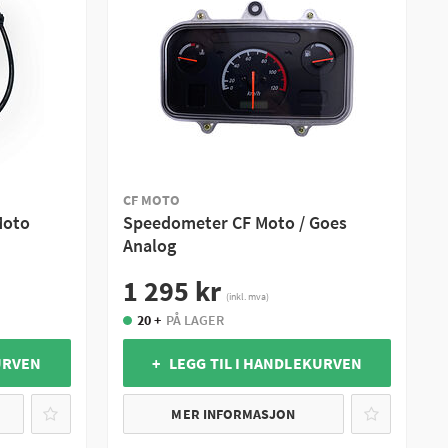
CF MOTO
Moto
Speedometer CF Moto / Goes
Analog
1 295 kr
(inkl. mva)
20 +
PÅ LAGER
URVEN
+ LEGG TIL I HANDLEKURVEN
MER INFORMASJON