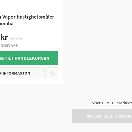
ch Vapor hastighetsmåler
amaha
 kr
(inkl. mva)
LINGSVARE
GG TIL I HANDLEKURVEN
R INFORMASJON
Viser
13
av
13
produkt
INGEN FLERE PRODU