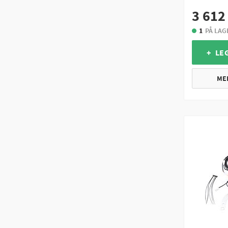
3 612
1
PÅ LAG
+ LE
ME