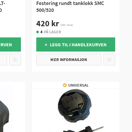
LT-
Festering rundt tanklokk SMC
0
500/520
420 kr
(inkl. mva)
4
PÅ LAGER
URVEN
+ LEGG TIL I HANDLEKURVEN
MER INFORMASJON
UNIVERSAL