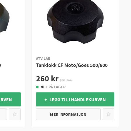
ATV LAB
0
Tanklokk CF Moto/Goes 500/600
260 kr
(inkl. mva)
20 +
PÅ LAGER
URVEN
+ LEGG TIL I HANDLEKURVEN
MER INFORMASJON