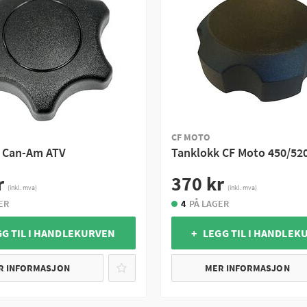
CF MOTO
 Can-Am ATV
Tanklokk CF Moto 450/52
r
370 kr
(inkl. mva)
(inkl. mva)
ER
4
PÅ LAGER
GG TIL I HANDLEKURVEN
+ LEGG TIL I HANDLEK
R INFORMASJON
MER INFORMASJON