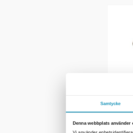
SMC
Tanklokk
395 k
Samtycke
4
PÅ LAG
+ LE
Denna webbplats använder 
Vi använder enhetsidentifierar