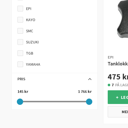
EPI
KAYO
SMC
SUZUKI
TGB
EPI
Tanklokk
YAMAHA
475 k
PRIS
7
PÅ LAG
145 kr
1 766 kr
+ LE
ME