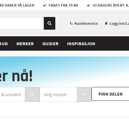
AV VARER PÅ LAGER
FRAKT FRA 79 KR
30 DAGERS ÅPENT K
Kundeservice
Logg inn/L
BUD
MERKER
GUIDER
INSPIRASJON
er nå!
FINN DELER