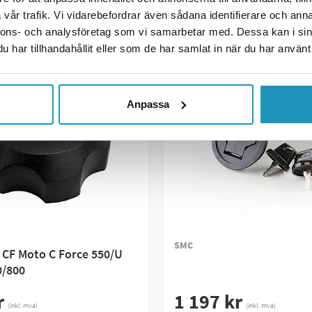
R INFORMASJON
MER INFORMASJON
vår trafik. Vi vidarebefordrar även sådana identifierare och anna
nnons- och analysföretag som vi samarbetar med. Dessa kan i sin
har tillhandahållit eller som de har samlat in när du har använt 
Anpassa
SMC
 CF Moto C Force 550/U
0/800
r
1 197 kr
(inkl. mva)
(inkl. mva)