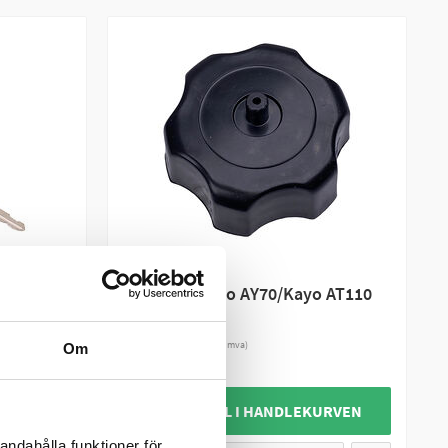
KAYO
Tanklokk Kayo AY70/Kayo AT110
260 kr
(inkl. mva)
Om
20 +
PÅ LAGER
URVEN
+ LEGG TIL I HANDLEKURVEN
andahålla funktioner för