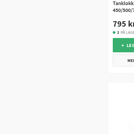
Tanklokk
450/500/
795 k
2
PÅ LAG
+ LE
ME