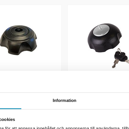
TGB
 SMC CBW 50
Tanklokk Låsbar TGB
r
965 kr
(inkl. mva)
(inkl. mva)
Information
ER
2
PÅ LAGER
GG TIL I HANDLEKURVEN
+ LEGG TIL I HANDLEK
cookies
e för att anpassa innehållet och annonserna till användarna, tillh