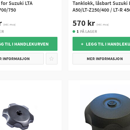
 for Suzuki LTA
Tanklokk, låsbart Suzuki 
700/750
A50/LT-Z250/400 / LT-R 45
r
570 kr
(inkl. mva)
(inkl. mva)
ER
1
PÅ LAGER
GG TIL I HANDLEKURVEN
+ LEGG TIL I HANDLEK
R INFORMASJON
MER INFORMASJON