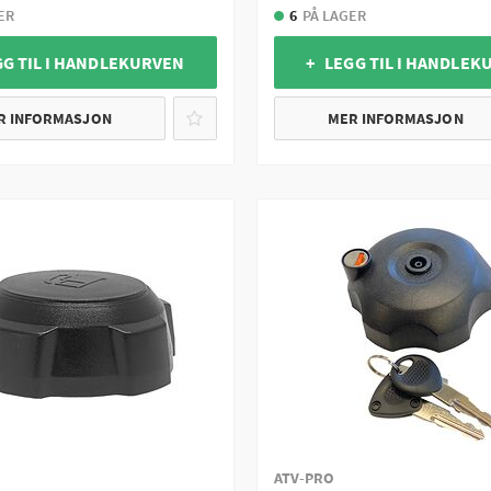
ER
6
PÅ LAGER
GG TIL I HANDLEKURVEN
+ LEGG TIL I HANDLEK
R INFORMASJON
MER INFORMASJON
ATV-PRO