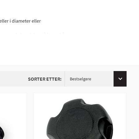
ller i diameter eller
 av quads har det også begynt å
nklokk som passer for kjøretøyet
okket og dette kan resultere i at
er et lite stykke og du mistenker
ft strømme til tanken, du kan
kt.
SORTER ETTER:
Bestselgere
att ha samme nøkkel til tanklokk
anklokk og tenning.