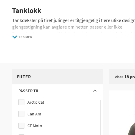
Tanklokk
Tankdeksler på firehjulinger er tilgjengelig i flere ulike desig
gjengestigning kan avgjøre om hetten passer eller ikke.
De vanligste typene tanklokk på quads er enten med utvendig 
LES MER
dukke opp tanklokk uten gjenger som er presset inn i en fast r
ditt, og mål diameteren på tanken riktig hvis du kjøper et tank
På de fleste firehjulinger er ventilen for drivstofftanken plass
det dannes et vakuum i tanken som gjør at firehjulingen stopp
at tanklokket ditt har et problem med lufteventilen, kan du p
også prøv å kjøre forsiktig med tanklokket løst. Hvis feilen st
FILTER
18
Viser
pr
Husk når du kjøper nye låsbare tanklokk at den originale tan
og tenning så kan du ofte kjøpe nytt tanklokk i sett med alle d
PASSER TIL
Arctic Cat
Can Am
CF Moto