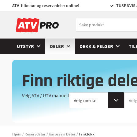
ATV-tilbehør og reservedeler online!
TUSENVIS 
UTSTYR
DELER
DEKK & FELGER
TIL
Finn riktige del
Velg ATV / UTV manuelt
Hjem
Reservdelar
Karosseri Deler
Tanklokk