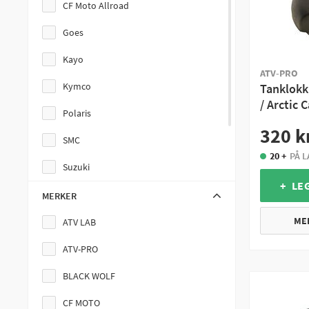
CF Moto Allroad
Goes
Kayo
ATV-PRO
Kymco
Tanklokk,
/ Arctic 
Polaris
320 k
SMC
20 +
PÅ 
Suzuki
+ LE
TGB
MERKER
Yamaha
ME
ATV LAB
ATV-PRO
BLACK WOLF
CF MOTO