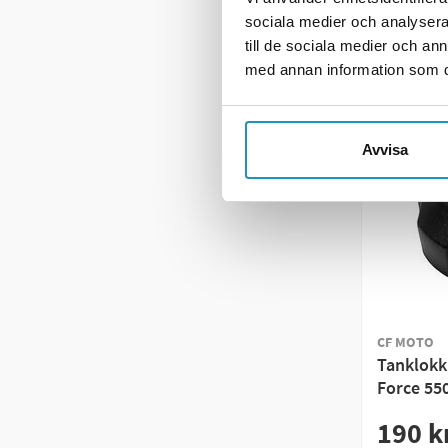
ME
sociala medier och analysera 
till de sociala medier och a
med annan information som du 
Avvisa
CF MOTO
Tanklokk
Force 55
190 k