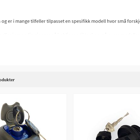
n og er i mange tilfeller tilpasset en spesifikk modell hvor små forskje
eller innvendig gjenger på koblingen til tanken, på nyere modeller
ing i tanken. Når du kjøper et nytt tanklokk, sørg for å velge et ta
lokk av universell type.
ert i tanklokket, dette er en funksjon som kan slutte å virke på tankl
er etter noen få hundre meter. Hvis ATV-en din plutselig stopper ett
røve å skru av tanklokket når ATV-en har stoppet, da kan du høre lu
opper så er det stor sannsynlighet for at ventilen i tanklokket er defe
odukter
klokket vanligvis har samme nøkkel som tenningslåsen , vil du forts
e andre låsene på din quad, ellers får du to forskjellige nøkler til t