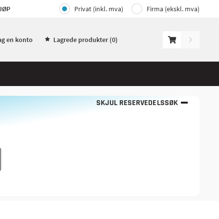
JØP
Privat (inkl. mva)
Firma (ekskl. mva)
ag en konto
Lagrede produkter (
0
)
SKJUL RESERVEDELSSØK