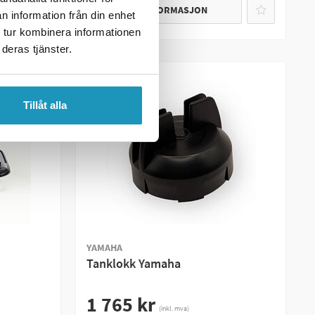
MER INFORMASJON
n information från din enhet
 tur kombinera informationen
deras tjänster.
Tillåt alla
YAMAHA
Tanklokk Yamaha
1 765 kr
(inkl. mva)