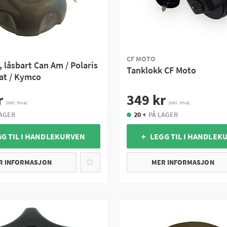
CF MOTO
 låsbart Can Am / Polaris
Tanklokk CF Moto
Cat / Kymco
r
349 kr
(inkl. mva)
(inkl. mva)
LAGER
20 +
PÅ LAGER
GG TIL I HANDLEKURVEN
+ LEGG TIL I HANDLEK
R INFORMASJON
MER INFORMASJON