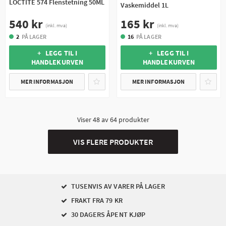
LOCTITE 574 Flenstetning 50ML
Vaskemiddel 1L
540 kr
165 kr
(inkl. mva)
(inkl. mva)
2
PÅ LAGER
16
PÅ LAGER
+ LEGG TIL I
+ LEGG TIL I
HANDLEKURVEN
HANDLEKURVEN
MER INFORMASJON
MER INFORMASJON
Viser
48
av
64
produkter
VIS FLERE PRODUKTER
TUSENVIS AV VARER PÅ LAGER
FRAKT FRA 79 KR
30 DAGERS ÅPENT KJØP