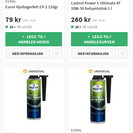
EUROL
Castrol Power 1 Ultimate 4T
Eurol Hjullagerfett EP 2 110gr
10W-50 helsyntetisk 1 l
79 kr
260 kr
(inkl. mva)
(inkl. mva)
20 +
PÅ LAGER
20 +
PÅ LAGER
+ LEGG TIL I
+ LEGG TIL I
HANDLEKURVEN
HANDLEKURVEN
MER INFORMASJON
MER INFORMASJON
UNIVERSAL
UNIVERSAL
EUROL