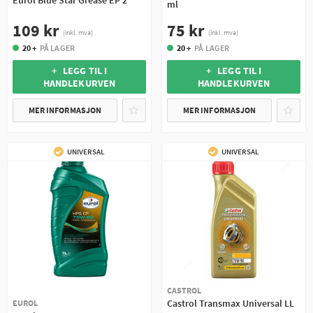
ml
109 kr
75 kr
(inkl. mva)
(inkl. mva)
20 +
PÅ LAGER
20 +
PÅ LAGER
+ LEGG TIL I
+ LEGG TIL I
HANDLEKURVEN
HANDLEKURVEN
MER INFORMASJON
MER INFORMASJON
UNIVERSAL
UNIVERSAL
CASTROL
Castrol Transmax Universal LL
EUROL