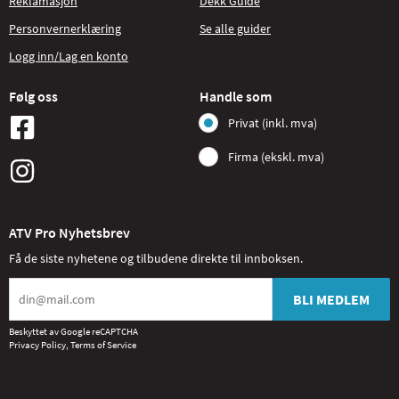
Reklamasjon
Dekk Guide
Personvernerklæring
Se alle guider
Logg inn/Lag en konto
Følg oss
Handle som
Privat (inkl. mva)
Firma (ekskl. mva)
ATV Pro Nyhetsbrev
Få de siste nyhetene og tilbudene direkte til innboksen.
BLI MEDLEM
Beskyttet av Google reCAPTCHA
Privacy Policy
,
Terms of Service