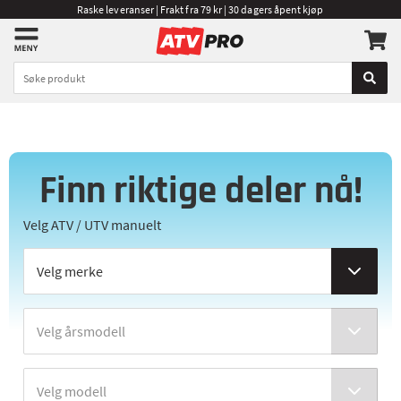
Raske leveranser | Frakt fra 79 kr | 30 dagers åpent kjøp
Finn riktige deler nå!
Velg ATV / UTV manuelt