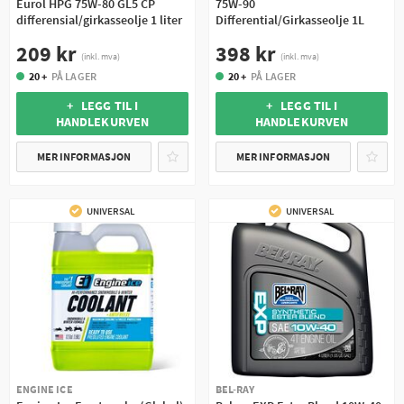
Eurol HPG 75W-80 GL5 CP
75W-90
differensial/girkasseolje 1 liter
Differential/Girkasseolje 1L
209 kr
398 kr
(inkl. mva)
(inkl. mva)
20 +
PÅ LAGER
20 +
PÅ LAGER
+ LEGG TIL I
+ LEGG TIL I
HANDLEKURVEN
HANDLEKURVEN
MER INFORMASJON
MER INFORMASJON
UNIVERSAL
UNIVERSAL
ENGINE ICE
BEL-RAY