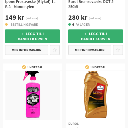
Ipone Frostvæske (Glykol) 1L
Eurol Bremsevæske DOT 5
Blå - Monoetylen
250ML
149 kr
280 kr
(inkl. mva)
(inkl. mva)
BESTILLINGSVARE
6
PÅ LAGER
+ LEGG TIL I
+ LEGG TIL I
HANDLEKURVEN
HANDLEKURVEN
MER INFORMASJON
MER INFORMASJON
UNIVERSAL
UNIVERSAL
EUROL