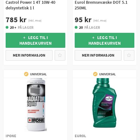
Castrol Power 1 4T 10W-40
Eurol Bremsevæske DOT 5.1
delsyntetisk 1 l
250ML
785 kr
95 kr
(inkl. mva)
(inkl. mva)
20 +
PÅ LAGER
20
PÅ LAGER
+ LEGG TIL I
+ LEGG TIL I
HANDLEKURVEN
HANDLEKURVEN
MER INFORMASJON
MER INFORMASJON
UNIVERSAL
UNIVERSAL
IPONE
EUROL