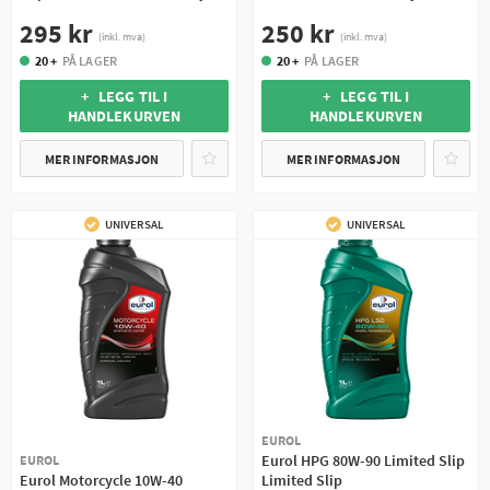
295 kr
250 kr
(inkl. mva)
(inkl. mva)
20 +
PÅ LAGER
20 +
PÅ LAGER
+ LEGG TIL I
+ LEGG TIL I
HANDLEKURVEN
HANDLEKURVEN
MER INFORMASJON
MER INFORMASJON
UNIVERSAL
UNIVERSAL
EUROL
Eurol HPG 80W-90 Limited Slip
EUROL
Eurol Motorcycle 10W-40
Limited Slip