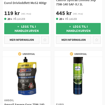
Eurol Drivleddfett MoS2 400gr
75W-140 SAF-XJ 1L
119 kr
445 kr
(inkl. mva)
(inkl. mva)
20 +
PÅ LAGER
20 +
PÅ LAGER
+ LEGG TIL I
+ LEGG TIL I
HANDLEKURVEN
HANDLEKURVEN
MER INFORMASJON
MER INFORMASJON
UNIVERSAL
UNIVERSAL
AMSOIL
Amsoil Severe Gear 75W-140
EUROL