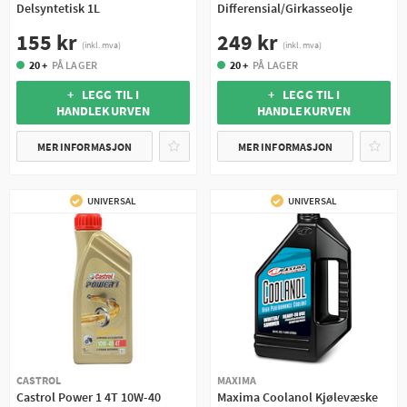
Delsyntetisk 1L
Differensial/Girkasseolje
155 kr
249 kr
(inkl. mva)
(inkl. mva)
20 +
PÅ LAGER
20 +
PÅ LAGER
+ LEGG TIL I
+ LEGG TIL I
HANDLEKURVEN
HANDLEKURVEN
MER INFORMASJON
MER INFORMASJON
UNIVERSAL
UNIVERSAL
CASTROL
MAXIMA
Castrol Power 1 4T 10W-40
Maxima Coolanol Kjølevæske