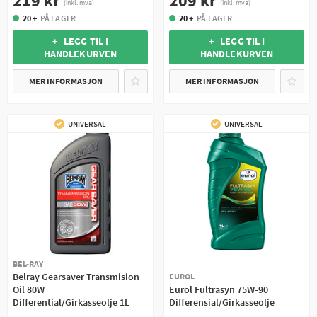
219 kr
209 kr
(inkl. mva)
(inkl. mva)
20 +
PÅ LAGER
20 +
PÅ LAGER
+ LEGG TIL I
+ LEGG TIL I
HANDLEKURVEN
HANDLEKURVEN
MER INFORMASJON
MER INFORMASJON
UNIVERSAL
UNIVERSAL
BEL-RAY
Belray Gearsaver Transmision
EUROL
Oil 80W
Eurol Fultrasyn 75W-90
Differential/Girkasseolje 1L
Differensial/Girkasseolje