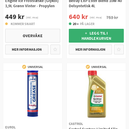
Engine Ice Frostvæske (Glykol)
Belray EXP Ester Blend 10W-40
1,9L Grønn Vinter - Propylen
Delsyntetisk 4L
449 kr
640 kr
753 kr
(inkl. mva)
(inkl. mva)
KOMMER SNART
20 +
PÅ LAGER
+ LEGG TIL I
OVERVÅKE
HANDLEKURVEN
MER INFORMASJON
MER INFORMASJON
UNIVERSAL
UNIVERSAL
CASTROL
EUROL
Castrol Syntrax Limited Slip