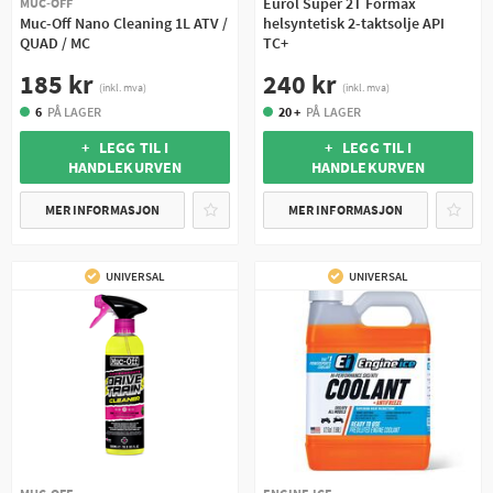
Eurol Super 2T Formax
MUC-OFF
Muc-Off Nano Cleaning 1L ATV /
helsyntetisk 2-taktsolje API
QUAD / MC
TC+
185 kr
240 kr
(inkl. mva)
(inkl. mva)
6
PÅ LAGER
20 +
PÅ LAGER
+ LEGG TIL I
+ LEGG TIL I
HANDLEKURVEN
HANDLEKURVEN
MER INFORMASJON
MER INFORMASJON
UNIVERSAL
UNIVERSAL