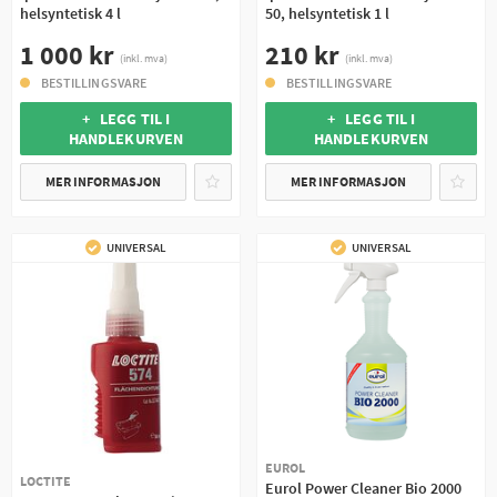
helsyntetisk 4 l
50, helsyntetisk 1 l
1 000 kr
210 kr
(inkl. mva)
(inkl. mva)
BESTILLINGSVARE
BESTILLINGSVARE
+ LEGG TIL I
+ LEGG TIL I
HANDLEKURVEN
HANDLEKURVEN
MER INFORMASJON
MER INFORMASJON
UNIVERSAL
UNIVERSAL
EUROL
LOCTITE
Eurol Power Cleaner Bio 2000