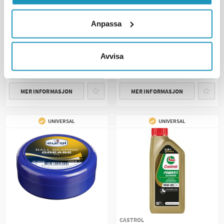
TWIN AIR
Frostvæske (Glykol) 1L Blå -
Luftfilterolje BIO 1 l
Monoetylen
Anpassa
280 kr
98 kr
(inkl. mva)
(inkl. mva)
12
PÅ LAGER
20 +
PÅ LAGER
Avvisa
+ LEGG TIL I
+ LEGG TIL I
HANDLEKURVEN
HANDLEKURVEN
MER INFORMASJON
MER INFORMASJON
UNIVERSAL
UNIVERSAL
CASTROL