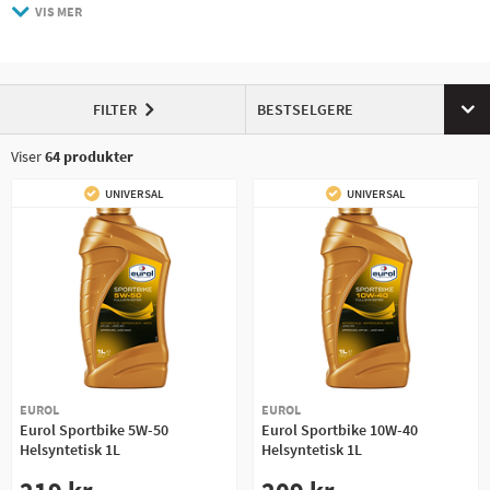
Hvis du vil lære mer om olje for ATV og UTV, les mer i
vår omfattende
DIFFERENSIAL /
VIS MER
FROSTVÆSKE
SLUTTGIROLJE
oljeguide!
a>
LUFTFILTERRENGJØRING &
LIM & GJENGEFORSEGLING
OLJE
FILTER
BESTSELGERE
MOTOROLJE
SMØREFETT
Viser
64
produkter
UNIVERSAL
UNIVERSAL
VASK & RENGJØRING
GIROLJE
EUROL
EUROL
Eurol Sportbike 5W-50
Eurol Sportbike 10W-40
Helsyntetisk 1L
Helsyntetisk 1L