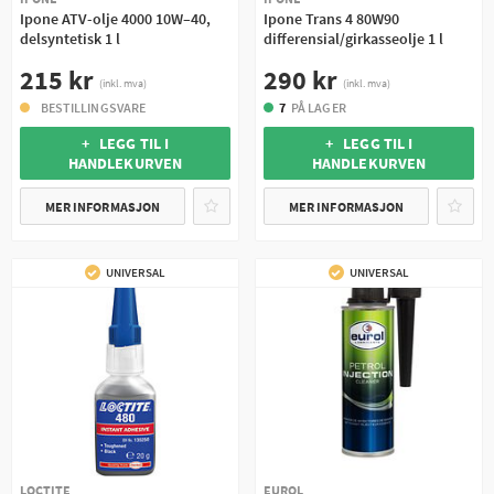
Ipone ATV-olje 4000 10W–40,
Ipone Trans 4 80W90
delsyntetisk 1 l
differensial/girkasseolje 1 l
215 kr
290 kr
(inkl. mva)
(inkl. mva)
BESTILLINGSVARE
7
PÅ LAGER
+ LEGG TIL I
+ LEGG TIL I
HANDLEKURVEN
HANDLEKURVEN
MER INFORMASJON
MER INFORMASJON
UNIVERSAL
UNIVERSAL
LOCTITE
EUROL