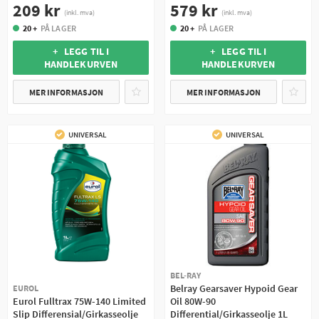
209 kr
579 kr
(inkl. mva)
(inkl. mva)
20 +
PÅ LAGER
20 +
PÅ LAGER
+ LEGG TIL I
+ LEGG TIL I
HANDLEKURVEN
HANDLEKURVEN
MER INFORMASJON
MER INFORMASJON
UNIVERSAL
UNIVERSAL
BEL-RAY
Belray Gearsaver Hypoid Gear
EUROL
Eurol Fulltrax 75W-140 Limited
Oil 80W-90
Slip Differensial/Girkasseolje
Differential/Girkasseolje 1L