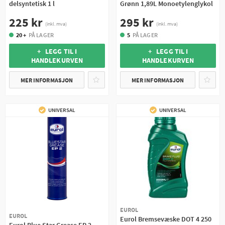
delsyntetisk 1 l
Grønn 1,89L Monoetylenglykol
225 kr
295 kr
(inkl. mva)
(inkl. mva)
20 +
PÅ LAGER
5
PÅ LAGER
+ LEGG TIL I
+ LEGG TIL I
HANDLEKURVEN
HANDLEKURVEN
MER INFORMASJON
MER INFORMASJON
UNIVERSAL
UNIVERSAL
EUROL
EUROL
Eurol Bremsevæske DOT 4 250
Eurol Blue Star Grease EP 2