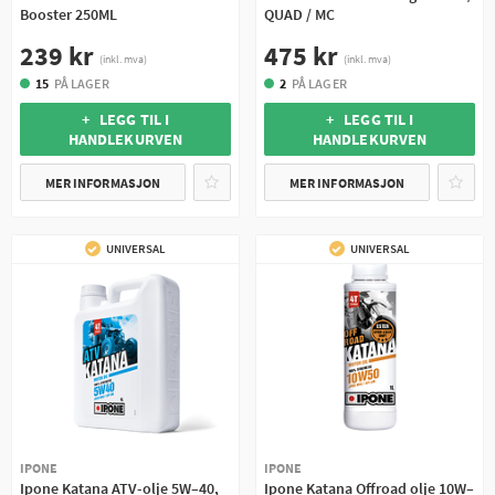
Booster 250ML
QUAD / MC
239 kr
475 kr
(inkl. mva)
(inkl. mva)
15
PÅ LAGER
2
PÅ LAGER
+ LEGG TIL I
+ LEGG TIL I
HANDLEKURVEN
HANDLEKURVEN
MER INFORMASJON
MER INFORMASJON
UNIVERSAL
UNIVERSAL
IPONE
IPONE
Ipone Katana ATV-olje 5W–40,
Ipone Katana Offroad olje 10W–