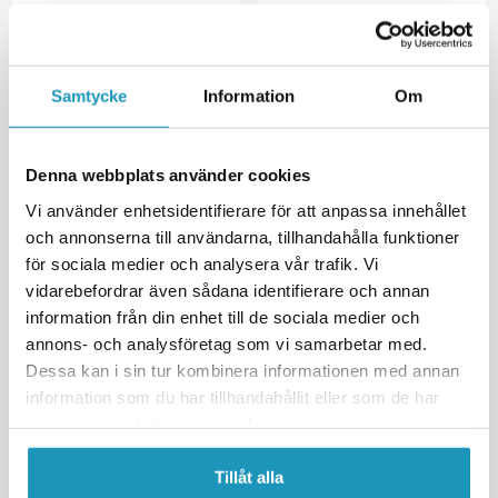
Castrol Power 1 Ultimate 4T
Castrol Power 1 Ultimate 4T
5W-40 helsyntetisk 4 l
5W-40 helsyntetisk 1 l
969 kr
279 kr
(inkl. mva)
(inkl. mva)
Samtycke
Information
Om
12
PÅ LAGER
20 +
PÅ LAGER
+ LEGG TIL I
+ LEGG TIL I
HANDLEKURVEN
HANDLEKURVEN
Denna webbplats använder cookies
MER INFORMASJON
MER INFORMASJON
Vi använder enhetsidentifierare för att anpassa innehållet
och annonserna till användarna, tillhandahålla funktioner
för sociala medier och analysera vår trafik. Vi
UNIVERSAL
UNIVERSAL
vidarebefordrar även sådana identifierare och annan
information från din enhet till de sociala medier och
annons- och analysföretag som vi samarbetar med.
Dessa kan i sin tur kombinera informationen med annan
information som du har tillhandahållit eller som de har
samlat in när du har använt deras tjänster.
Tillåt alla
EUROL