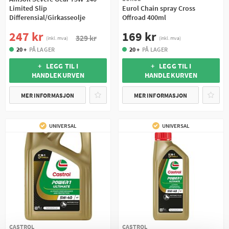
Limited Slip
Eurol Chain spray Cross
Differensial/Girkasseolje
Offroad 400ml
247 kr
169 kr
329 kr
(inkl. mva)
(inkl. mva)
20 +
PÅ LAGER
20 +
PÅ LAGER
+ LEGG TIL I
+ LEGG TIL I
HANDLEKURVEN
HANDLEKURVEN
MER INFORMASJON
MER INFORMASJON
UNIVERSAL
UNIVERSAL
CASTROL
CASTROL