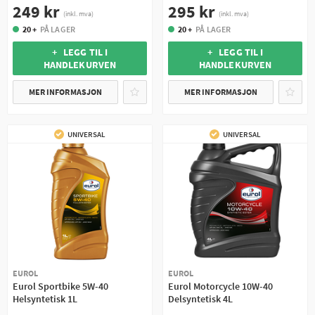
249 kr
295 kr
(inkl. mva)
(inkl. mva)
20 +
PÅ LAGER
20 +
PÅ LAGER
+ LEGG TIL I
+ LEGG TIL I
HANDLEKURVEN
HANDLEKURVEN
MER INFORMASJON
MER INFORMASJON
UNIVERSAL
UNIVERSAL
EUROL
EUROL
Eurol Sportbike 5W-40
Eurol Motorcycle 10W-40
Helsyntetisk 1L
Delsyntetisk 4L