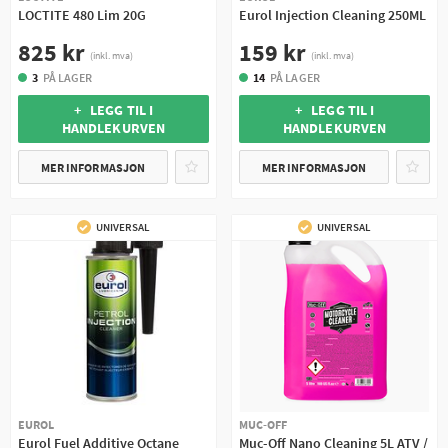
LOCTITE 480 Lim 20G
Eurol Injection Cleaning 250ML
825 kr
159 kr
(inkl. mva)
(inkl. mva)
3
PÅ LAGER
14
PÅ LAGER
+ LEGG TIL I
+ LEGG TIL I
HANDLEKURVEN
HANDLEKURVEN
MER INFORMASJON
MER INFORMASJON
UNIVERSAL
UNIVERSAL
EUROL
MUC-OFF
Eurol Fuel Additive Octane
Muc-Off Nano Cleaning 5L ATV /