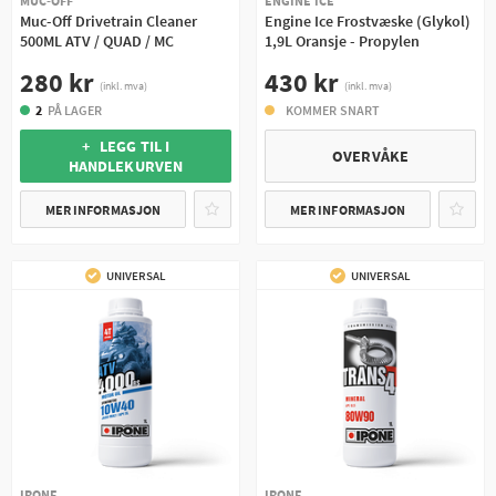
MUC-OFF
ENGINE ICE
Muc-Off Drivetrain Cleaner
Engine Ice Frostvæske (Glykol)
500ML ATV / QUAD / MC
1,9L Oransje - Propylen
280 kr
430 kr
(inkl. mva)
(inkl. mva)
2
PÅ LAGER
KOMMER SNART
+ LEGG TIL I
OVERVÅKE
HANDLEKURVEN
MER INFORMASJON
MER INFORMASJON
UNIVERSAL
UNIVERSAL
IPONE
IPONE