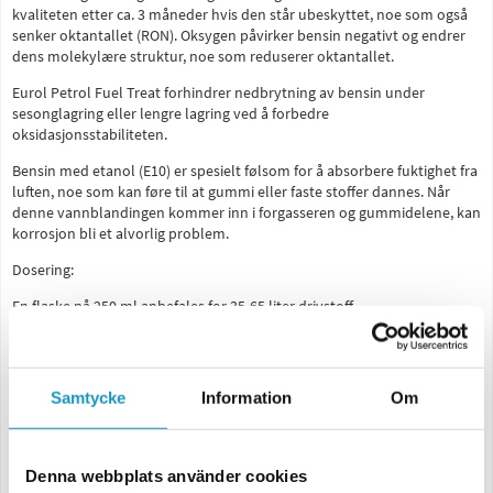
kvaliteten etter ca. 3 måneder hvis den står ubeskyttet, noe som også
senker oktantallet (RON). Oksygen påvirker bensin negativt og endrer
dens molekylære struktur, noe som reduserer oktantallet.
Eurol Petrol Fuel Treat forhindrer nedbrytning av bensin under
sesonglagring eller lengre lagring ved å forbedre
oksidasjonsstabiliteten.
Bensin med etanol (E10) er spesielt følsom for å absorbere fuktighet fra
luften, noe som kan føre til at gummi eller faste stoffer dannes. Når
denne vannblandingen kommer inn i forgasseren og gummidelene, kan
korrosjon bli et alvorlig problem.
Dosering:
En flaske på 250 ml anbefales for 35-65 liter drivstoff.
La Eurol Petrol Fuel Treat sirkulere i drivstoffsystemet i noen minutter
for en grundig behandling, ikke bare for drivstoffet i tanken.
Samtycke
Information
Om
Legg produktet til drivstofftanken før du fyller drivstoff.
For best resultat, bruk når drivstoffet forventes å stå stille i mer enn en
måned.
Denna webbplats använder cookies
Brukere bør konsultere produktsikkerhetsdatabladet for informasjon