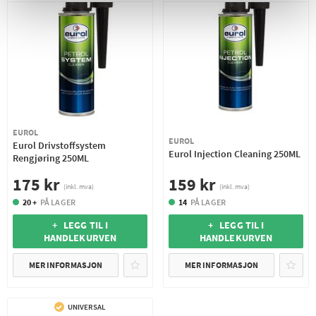
EUROL
EUROL
Eurol Drivstoffsystem
Eurol Injection Cleaning 250ML
Rengjøring 250ML
159 kr
175 kr
(inkl. mva)
(inkl. mva)
14
PÅ LAGER
20 +
PÅ LAGER
+ LEGG TIL I
+ LEGG TIL I
HANDLEKURVEN
HANDLEKURVEN
MER INFORMASJON
MER INFORMASJON
UNIVERSAL