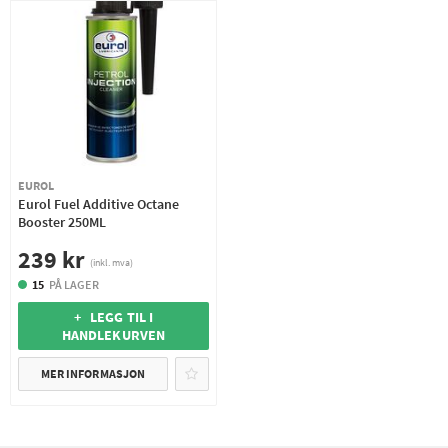
EUROL
Eurol Fuel Additive Octane
Booster 250ML
239 kr
(inkl. mva)
15
PÅ LAGER
+ LEGG TIL I
HANDLEKURVEN
MER INFORMASJON