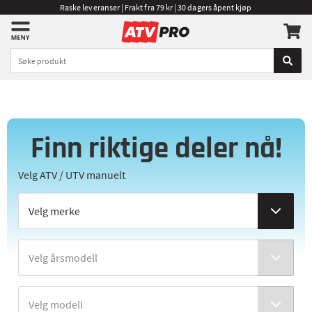
Raske leveranser | Frakt fra 79 kr | 30 dagers åpent kjøp
Finn riktige deler nå!
Velg ATV / UTV manuelt