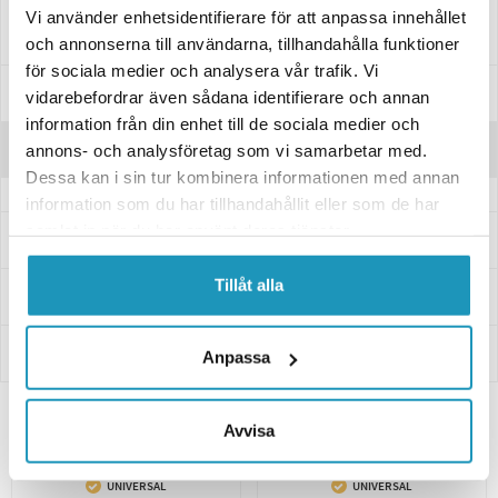
Vi använder enhetsidentifierare för att anpassa innehållet
om lagring og holdbarhet.
och annonserna till användarna, tillhandahålla funktioner
för sociala medier och analysera vår trafik. Vi
Manualer & Guider
vidarebefordrar även sådana identifierare och annan
information från din enhet till de sociala medier och
Anmeldelser
annons- och analysföretag som vi samarbetar med.
Dessa kan i sin tur kombinera informationen med annan
information som du har tillhandahållit eller som de har
samlat in när du har använt deras tjänster.
Spørsmål og svar
Tillåt alla
Levering og retur
Innbetaling
Anpassa
Avvisa
Relaterte produkter
UNIVERSAL
UNIVERSAL