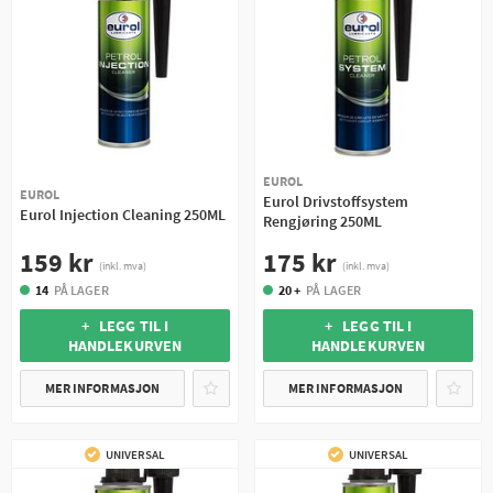
EUROL
EUROL
Eurol Drivstoffsystem
Eurol Injection Cleaning 250ML
Rengjøring 250ML
159 kr
175 kr
(inkl. mva)
(inkl. mva)
14
PÅ LAGER
20 +
PÅ LAGER
+ LEGG TIL I
+ LEGG TIL I
HANDLEKURVEN
HANDLEKURVEN
MER INFORMASJON
MER INFORMASJON
UNIVERSAL
UNIVERSAL