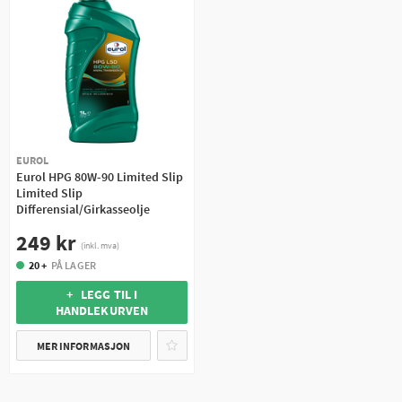
EUROL
Eurol HPG 80W-90 Limited Slip
Limited Slip
Differensial/Girkasseolje
249 kr
(inkl. mva)
20 +
PÅ LAGER
+ LEGG TIL I
HANDLEKURVEN
MER INFORMASJON