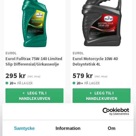
EUROL
EUROL
Eurol Fulltrax 75W-140 Limited
Eurol Motorcycle 10W-40
Slip Differensial/Girkasseolje
Delsyntetisk 4L
295 kr
579 kr
(inkl. mva)
(inkl. mva)
20 +
PÅ LAGER
20 +
PÅ LAGER
+ LEGG TIL I
+ LEGG TIL I
HANDLEKURVEN
HANDLEKURVEN
MER INFORMASJON
MER INFORMASJON
Samtycke
Information
Om
UNIVERSAL
UNIVERSAL