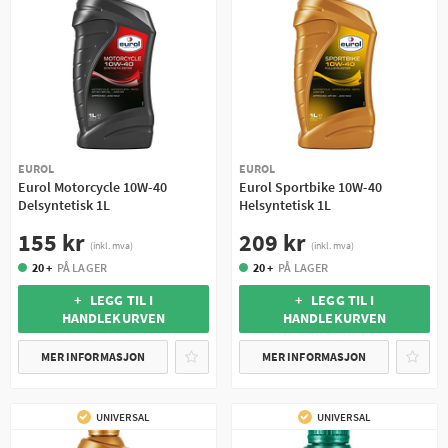
EUROL
EUROL
Eurol Motorcycle 10W-40
Eurol Sportbike 10W-40
Delsyntetisk 1L
Helsyntetisk 1L
155 kr
209 kr
(inkl. mva)
(inkl. mva)
20 +
PÅ LAGER
20 +
PÅ LAGER
+ LEGG TIL I
+ LEGG TIL I
HANDLEKURVEN
HANDLEKURVEN
MER INFORMASJON
MER INFORMASJON
UNIVERSAL
UNIVERSAL