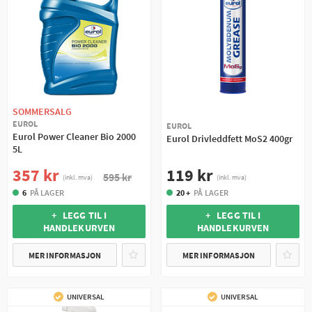
SOMMERSALG
EUROL
EUROL
Eurol Power Cleaner Bio 2000
Eurol Drivleddfett MoS2 400gr
5L
119 kr
357 kr
595 kr
(inkl. mva)
(inkl. mva)
20 +
PÅ LAGER
6
PÅ LAGER
+ LEGG TIL I
+ LEGG TIL I
HANDLEKURVEN
HANDLEKURVEN
MER INFORMASJON
MER INFORMASJON
UNIVERSAL
UNIVERSAL