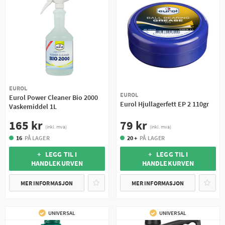
EUROL
EUROL
Eurol Power Cleaner Bio 2000
Eurol Hjullagerfett EP 2 110gr
Vaskemiddel 1L
79 kr
165 kr
(inkl. mva)
(inkl. mva)
20 +
PÅ LAGER
16
PÅ LAGER
+ LEGG TIL I
+ LEGG TIL I
HANDLEKURVEN
HANDLEKURVEN
MER INFORMASJON
MER INFORMASJON
UNIVERSAL
UNIVERSAL