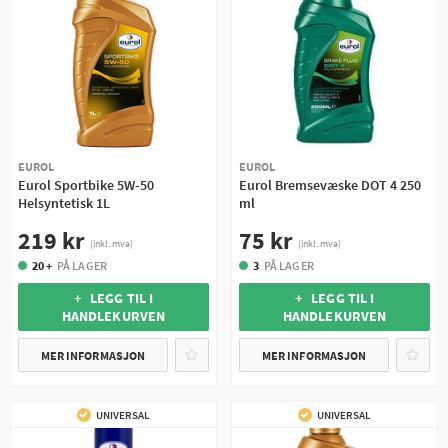
EUROL
EUROL
Eurol Sportbike 5W-50
Eurol Bremsevæske DOT 4 250
Helsyntetisk 1L
ml
219 kr
75 kr
(inkl. mva)
(inkl. mva)
20 +
PÅ LAGER
3
PÅ LAGER
+ LEGG TIL I
+ LEGG TIL I
HANDLEKURVEN
HANDLEKURVEN
MER INFORMASJON
MER INFORMASJON
UNIVERSAL
UNIVERSAL