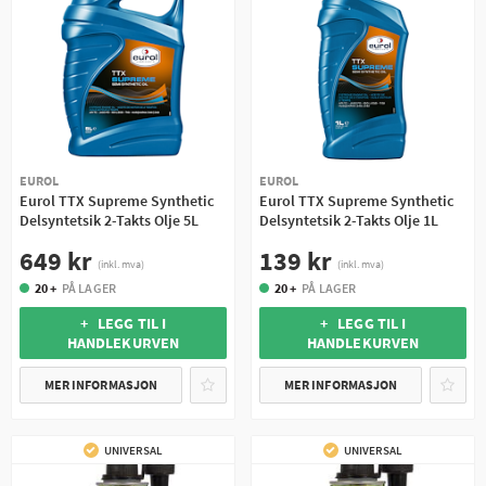
EUROL
EUROL
Eurol TTX Supreme Synthetic
Eurol TTX Supreme Synthetic
Delsyntetsik 2-Takts Olje 5L
Delsyntetsik 2-Takts Olje 1L
649 kr
139 kr
(inkl. mva)
(inkl. mva)
20 +
PÅ LAGER
20 +
PÅ LAGER
+ LEGG TIL I
+ LEGG TIL I
HANDLEKURVEN
HANDLEKURVEN
MER INFORMASJON
MER INFORMASJON
UNIVERSAL
UNIVERSAL