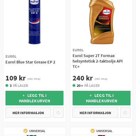
EUROL
Eurol Super 2T Formax
EUROL
helsyntetisk 2-taktsolje API
Eurol Blue Star Grease EP 2
TC+
109 kr
240 kr
(inkl. mva)
(inkl. mva)
3
PÅ LAGER
20 +
PÅ LAGER
+ LEGG TIL I
+ LEGG TIL I
HANDLEKURVEN
HANDLEKURVEN
MER INFORMASJON
MER INFORMASJON
UNIVERSAL
UNIVERSAL