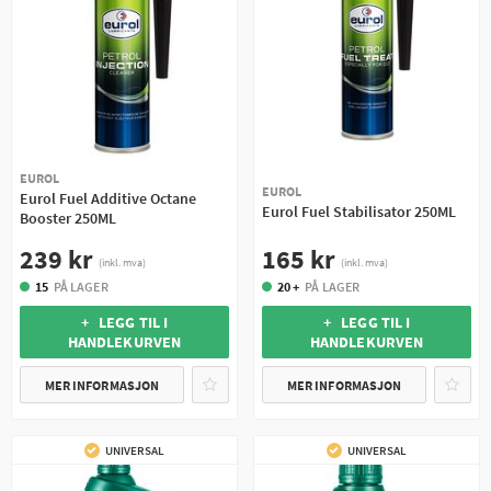
EUROL
EUROL
Eurol Fuel Additive Octane
Eurol Fuel Stabilisator 250ML
Booster 250ML
165 kr
239 kr
(inkl. mva)
(inkl. mva)
20 +
PÅ LAGER
15
PÅ LAGER
+ LEGG TIL I
+ LEGG TIL I
HANDLEKURVEN
HANDLEKURVEN
MER INFORMASJON
MER INFORMASJON
UNIVERSAL
UNIVERSAL