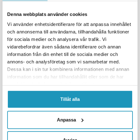
Denna webbplats använder cookies
Vi använder enhetsidentifierare för att anpassa innehållet
och annonserna till användarna, tillhandahålla funktioner
för sociala medier och analysera vår trafik. Vi
vidarebefordrar även sådana identifierare och annan
information från din enhet till de sociala medier och
EUROL
EUROL
Eurol Sportbike 5W-40
Eurol HPG 75W-80 GL5 CP
annons- och analysföretag som vi samarbetar med.
Helsyntetisk 1L
differensial/girkasseolje 1 liter
Dessa kan i sin tur kombinera informationen med annan
209 kr
209 kr
information som du har tillhandahållit eller som de har
(inkl. mva)
(inkl. mva)
samlat in när du har använt deras tjänster.
20 +
PÅ LAGER
20 +
PÅ LAGER
+ LEGG TIL I
+ LEGG TIL I
Tillåt alla
HANDLEKURVEN
HANDLEKURVEN
MER INFORMASJON
MER INFORMASJON
Anpassa
UNIVERSAL
UNIVERSAL