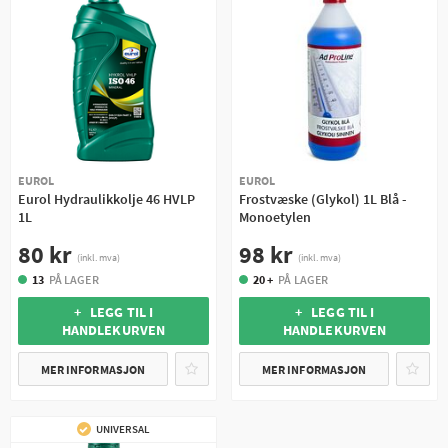
EUROL
EUROL
Eurol Hydraulikkolje 46 HVLP
Frostvæske (Glykol) 1L Blå -
1L
Monoetylen
80 kr
98 kr
(inkl. mva)
(inkl. mva)
13
PÅ LAGER
20 +
PÅ LAGER
+ LEGG TIL I
+ LEGG TIL I
HANDLEKURVEN
HANDLEKURVEN
MER INFORMASJON
MER INFORMASJON
UNIVERSAL