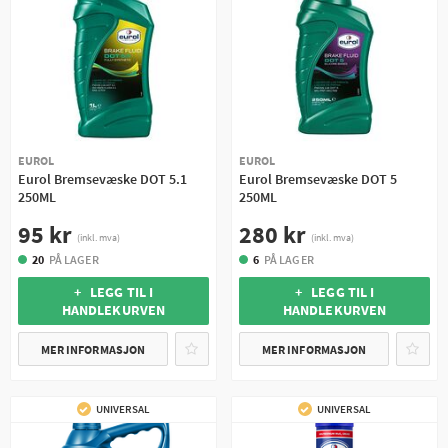
EUROL
EUROL
Eurol Bremsevæske DOT 5.1
Eurol Bremsevæske DOT 5
250ML
250ML
95 kr
280 kr
(inkl. mva)
(inkl. mva)
20
PÅ LAGER
6
PÅ LAGER
+ LEGG TIL I
+ LEGG TIL I
HANDLEKURVEN
HANDLEKURVEN
MER INFORMASJON
MER INFORMASJON
UNIVERSAL
UNIVERSAL