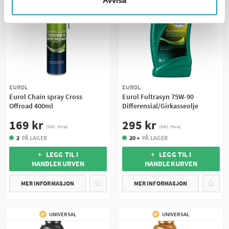
Avvisa
EUROL
EUROL
Eurol Chain spray Cross
Eurol Fultrasyn 75W-90
Offroad 400ml
Differensial/Girkasseolje
169 kr
295 kr
(inkl. mva)
(inkl. mva)
2
PÅ LAGER
20 +
PÅ LAGER
+ LEGG TIL I
+ LEGG TIL I
HANDLEKURVEN
HANDLEKURVEN
MER INFORMASJON
MER INFORMASJON
UNIVERSAL
UNIVERSAL