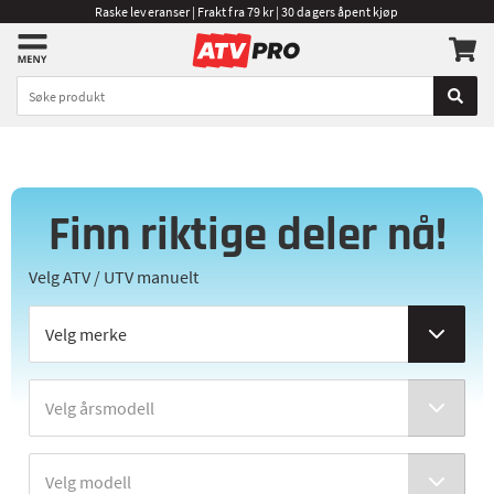
Raske leveranser | Frakt fra 79 kr | 30 dagers åpent kjøp
Finn riktige deler nå!
Velg ATV / UTV manuelt