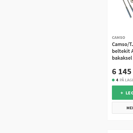
CAMSO
Camso/TJ
beltekit
bakaksel
6 145
4
PÅ LAG
+ LE
ME