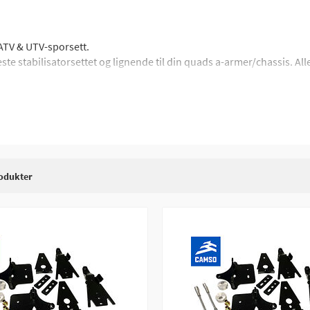
ATV & UTV-sporsett.
te stabilisatorsettet og lignende til din quads a-armer/chassis. Al
e følger med stroppsettet.
odukter