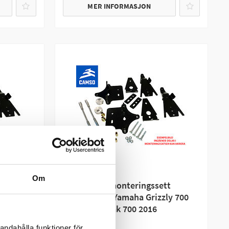
MER INFORMASJON
CAMSO
Om
tt
Camso/TJD monteringssett
ly 700
beltekit ATV Yamaha Grizzly 700
07–13 / Kodiak 700 2016
andahålla funktioner för