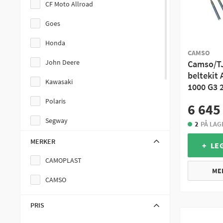
CF Moto Allroad
Goes
Honda
CAMSO
John Deere
Camso/TJ
beltekit 
Kawasaki
1000 G3 
Polaris
6 645
Segway
2
PÅ LAG
Suzuki
MERKER
+ LE
TGB
CAMOPLAST
ME
Yamaha
CAMSO
PRIS