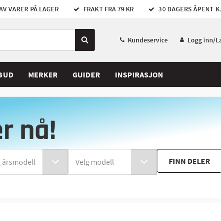
AV VARER PÅ LAGER
FRAKT FRA 79 KR
30 DAGERS ÅPENT K
Kundeservice
Logg inn/L
BUD
MERKER
GUIDER
INSPIRASJON
er nå!
FINN DELER