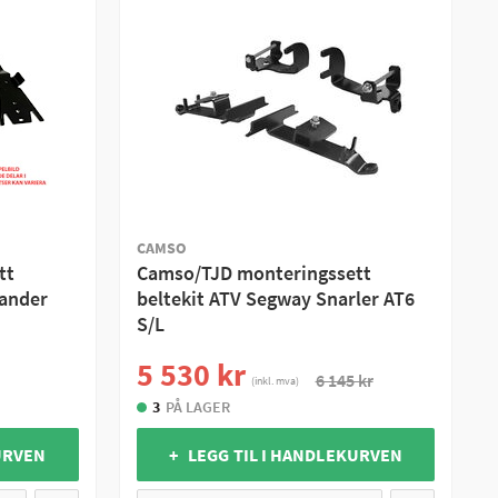
CAMSO
tt
Camso/TJD monteringssett
lander
beltekit ATV Segway Snarler AT6
S/L
5 530 kr
6 145 kr
(inkl. mva)
3
PÅ LAGER
URVEN
+ LEGG TIL I HANDLEKURVEN