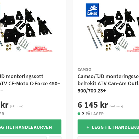
CAMSO
D monteringssett
Camso/TJD monteringsse
 ATV CF-Moto C-Force 450–
beltekit ATV Can-Am Out
5–
500/700 23+
 kr
6 145 kr
(inkl. mva)
(inkl. mva)
ER
2
PÅ LAGER
GG TIL I HANDLEKURVEN
+ LEGG TIL I HANDLEK