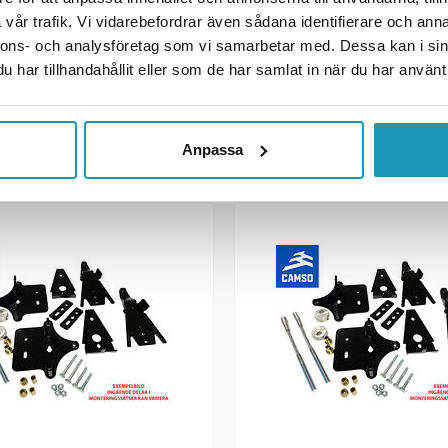
 kr
6 145 kr
(inkl. mva)
(inkl. mva)
vår trafik. Vi vidarebefordrar även sådana identifierare och anna
LINGSVARE
BESTILLINGSVARE
nnons- och analysföretag som vi samarbetar med. Dessa kan i sin
har tillhandahållit eller som de har samlat in när du har använt 
GG TIL I HANDLEKURVEN
+ LEGG TIL I HANDLEK
R INFORMASJON
MER INFORMASJON
Anpassa