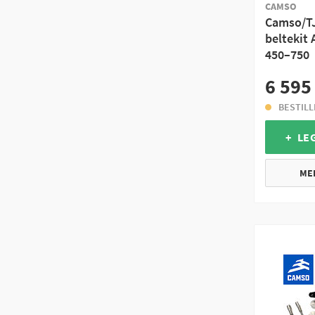
CAMSO
Camso/TJ
beltekit
450–750
6 595
BESTIL
+ LE
ME