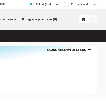
JØP
Privat (inkl. mva)
Firma (ekskl. mva)
ag en konto
Lagrede produkter (
0
)
SKJUL RESERVEDELSSØK