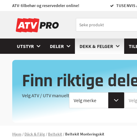
ATV-tilbehør og reservedeler online!
TUSENVIS 
UTSTYR
DELER
DEKK & FELGER
TIL
Finn riktige del
Velg ATV / UTV manuelt
Hjem
Däck & Fälg
Beltekit
Beltekit Monteringskit