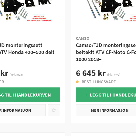
CAMSO
D monteringssett
Camso/TJD monteringsse
 ATV Honda 420–520 delt
beltekit ATV CF-Moto C-F
1000 2018–
 kr
6 645 kr
(inkl. mva)
(inkl. mva)
ER
BESTILLINGSVARE
GG TIL I HANDLEKURVEN
+ LEGG TIL I HANDLEK
R INFORMASJON
MER INFORMASJON