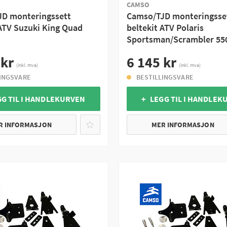
CAMSO
D monteringssett
Camso/TJD monteringsse
 ATV Suzuki King Quad
beltekit ATV Polaris
Sportsman/Scrambler 55
 kr
6 145 kr
(inkl. mva)
(inkl. mva)
LINGSVARE
BESTILLINGSVARE
GG TIL I HANDLEKURVEN
+ LEGG TIL I HANDLEK
R INFORMASJON
MER INFORMASJON