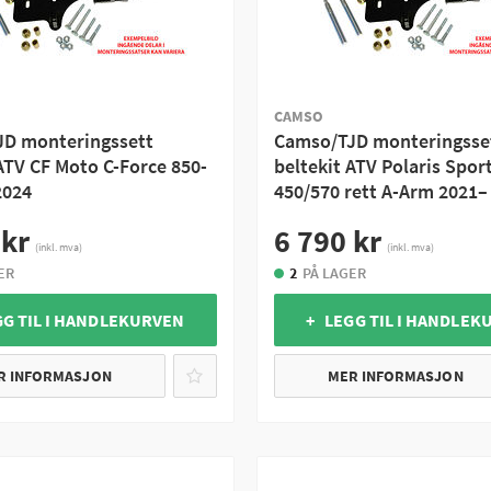
CAMSO
D monteringssett
Camso/TJD monteringsse
ATV CF Moto C-Force 850-
beltekit ATV Polaris Spo
2024
450/570 rett A-Arm 2021–
 kr
6 790 kr
(inkl. mva)
(inkl. mva)
ER
2
PÅ LAGER
GG TIL I HANDLEKURVEN
+ LEGG TIL I HANDLEK
R INFORMASJON
MER INFORMASJON