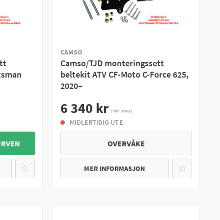
CAMSO
tt
Camso/TJD monteringssett
rtsman
beltekit ATV CF-Moto C-Force 625,
2020–
6 340 kr
(inkl. mva)
MIDLERTIDIG UTE
URVEN
OVERVÅKE
MER INFORMASJON