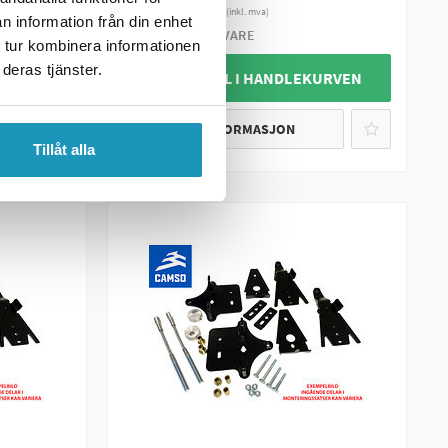
6 950 kr
(inkl. mva)
n information från din enhet
BESTILLINGSVARE
 tur kombinera informationen
deras tjänster.
URVEN
+ LEGG TIL I HANDLEKURVEN
MER INFORMASJON
Tillåt alla