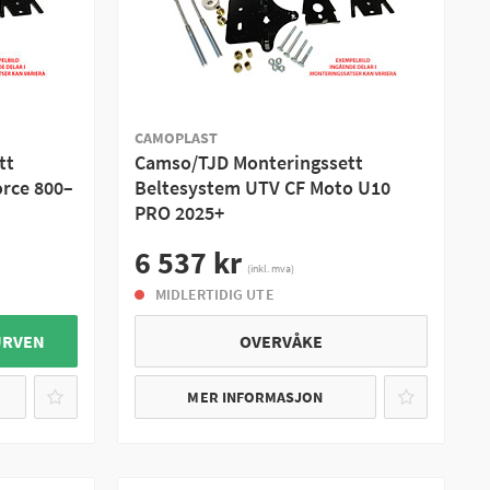
CAMOPLAST
tt
Camso/TJD Monteringssett
orce 800–
Beltesystem UTV CF Moto U10
PRO 2025+
6 537 kr
(inkl. mva)
MIDLERTIDIG UTE
URVEN
OVERVÅKE
MER INFORMASJON