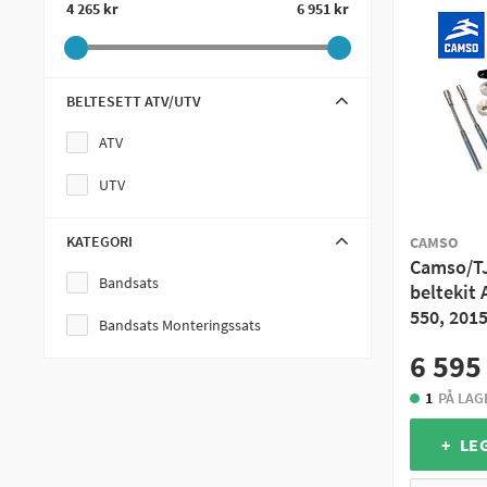
4 265 kr
6 951 kr
BELTESETT ATV/UTV
ATV
UTV
KATEGORI
CAMSO
Camso/TJ
Bandsats
beltekit
550, 201
Bandsats Monteringssats
6 595
1
PÅ LAG
+ LE