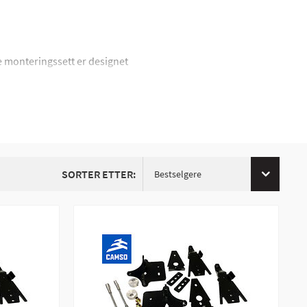
le monteringssett er designet
SORTER ETTER:
Bestselgere