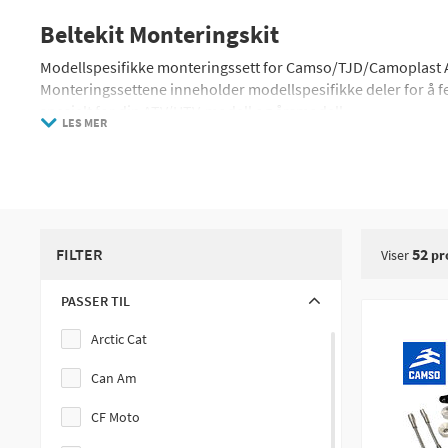
Beltekit Monteringskit
Modellspesifikke monteringssett for Camso/TJD/Camoplast 
Monteringssettene inneholder modellspesifikke deler for å fes
spesielt for din ATV/UTV-modell og årsmodell.
LES MER
Monteringssettene inneholder ikke stabiliserende seler, diss
FILTER
52
Viser
pr
PASSER TIL
Arctic Cat
Can Am
CF Moto