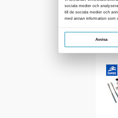
6 145
sociala medier och analysera 
BESTIL
till de sociala medier och a
med annan information som du 
+ LE
ME
Avvisa