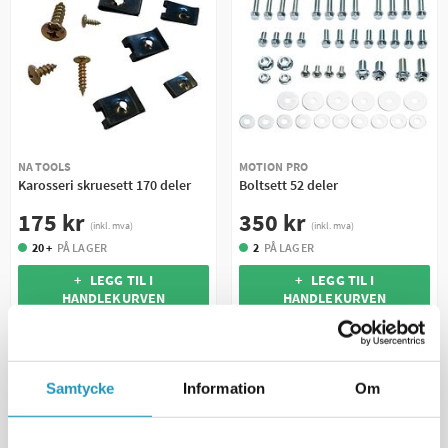
NA TOOLS
MOTION PRO
Karosseri skruesett 170 deler
Boltsett 52 deler
175 kr
350 kr
(inkl. mva)
(inkl. mva)
20 +
PÅ LAGER
2
PÅ LAGER
+ LEGG TIL I
+ LEGG TIL I
HANDLEKURVEN
HANDLEKURVEN
MER INFORMASJON
MER INFORMASJON
Samtycke
Information
Om
UNIVERSAL