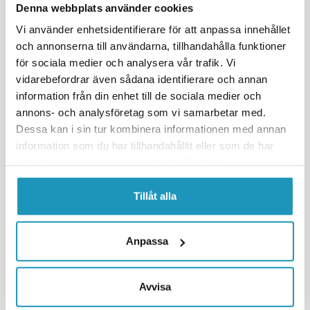
Denna webbplats använder cookies
Vi använder enhetsidentifierare för att anpassa innehållet
och annonserna till användarna, tillhandahålla funktioner
för sociala medier och analysera vår trafik. Vi
vidarebefordrar även sådana identifierare och annan
information från din enhet till de sociala medier och
MOTION PRO
annons- och analysföretag som vi samarbetar med.
Boltsett 6x10–6x45 / 8x16–8x50
Dessa kan i sin tur kombinera informationen med annan
1 236 kr
(inkl. mva)
information som du har tillhandahållit eller som de har
MIDLERTIDIG UTE
samlat in när du har använt deras tjänster.
OVERVÅKE
Tillåt alla
MER INFORMASJON
Anpassa
Viser
3
av
3
produkter
Avvisa
INGEN FLERE PRODUKTER