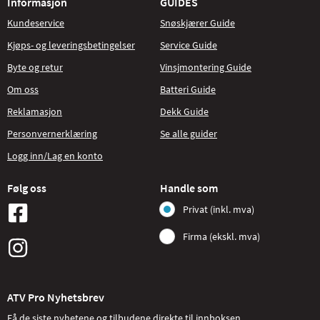
Informasjon
GUIDES
Kundeservice
Snøskjærer Guide
Kjøps- og leveringsbetingelser
Service Guide
Byte og retur
Vinsjmontering Guide
Om oss
Batteri Guide
Reklamasjon
Dekk Guide
Personvernerklæring
Se alle guider
Logg inn/Lag en konto
Følg oss
Handle som
Privat (inkl. mva)
Firma (ekskl. mva)
ATV Pro Nyhetsbrev
Få de siste nyhetene og tilbudene direkte til innboksen.