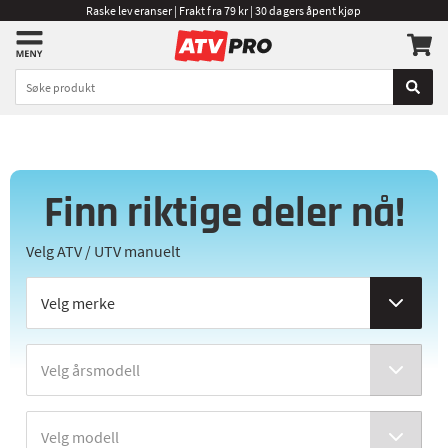
Raske leveranser | Frakt fra 79 kr | 30 dagers åpent kjøp
Finn riktige deler nå!
Velg ATV / UTV manuelt