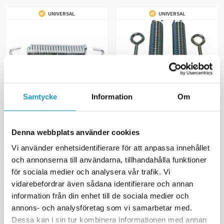
UNIVERSAL
UNIVERSAL
Samtycke
Information
Om
KIMPEX
MOOSE
Plogfjær Kimpex Click N Go 2
Plogfjær Moose/Eagle Plow
Denna webbplats använder cookies
529 kr
590 kr
(inkl. mva)
(inkl. mva)
Vi använder enhetsidentifierare för att anpassa innehållet
15
PÅ LAGER
2
PÅ LAGER
och annonserna till användarna, tillhandahålla funktioner
+ LEGG TIL I
+ LEGG TIL I
för sociala medier och analysera vår trafik. Vi
HANDLEKURVEN
HANDLEKURVEN
vidarebefordrar även sådana identifierare och annan
information från din enhet till de sociala medier och
MER INFORMASJON
MER INFORMASJON
annons- och analysföretag som vi samarbetar med.
Dessa kan i sin tur kombinera informationen med annan