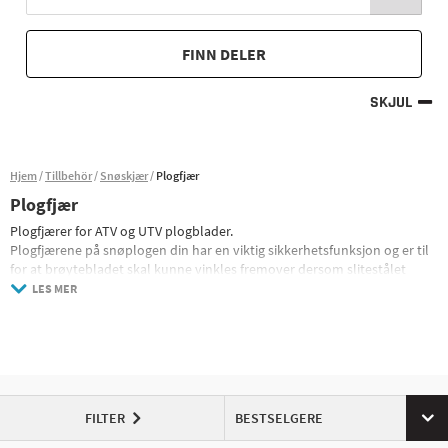
FINN DELER
SKJUL
Hjem
Tillbehör
Snøskjær
Plogfjær
Plogfjær
Plogfjærer for ATV og UTV plogblader.
Plogfjærene på snøplogen din har en viktig sikkerhetsfunksjon og er til
for at brøytebladet skal kunne vinkles fremover dersom slitestålet
stopper i en hindring i bakken, i stedet for at kraften fra et slikt stopp
LES MER
forplantes gjennom plogbladet til firehjulingen og føreren med fare for
skader som følge, absorberer fjærene på plogbladet noe av denne
kraften.
Som regel monteres plogblader for quads og UTV i plogene med
leddbolt i bunnen, og plogfjærene stabiliserer plogen i toppen og gir et
fleksibelt, men sikkert feste. Med dette fleksible festet får du
FILTER
BESTSELGERE
sikkerhetsfunksjonen til at bladet "trigger" ved bråstopp, og en
justeringsmulighet hvor du ofte kan stille inn vinkelen på bladet til