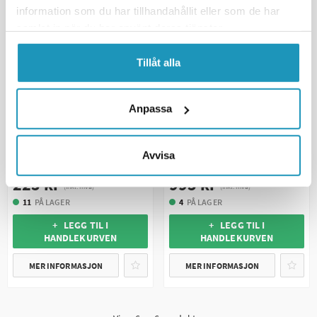
UNIVERSAL
UNIVERSAL
information som du har tillhandahållit eller som de har
samlat in när du har använt deras tjänster.
Tillåt alla
Anpassa
BRONCO
WARN
Avvisa
Plogfjær Cycle Country
Plogfjær Warn Pro Vantage
225 kr
995 kr
(inkl. mva)
(inkl. mva)
11
PÅ LAGER
4
PÅ LAGER
+ LEGG TIL I
+ LEGG TIL I
HANDLEKURVEN
HANDLEKURVEN
MER INFORMASJON
MER INFORMASJON