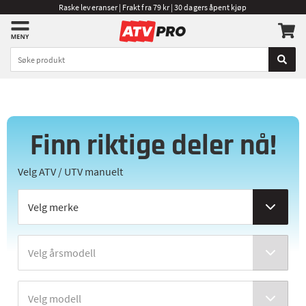
Raske leveranser | Frakt fra 79 kr | 30 dagers åpent kjøp
Finn riktige deler nå!
Velg ATV / UTV manuelt