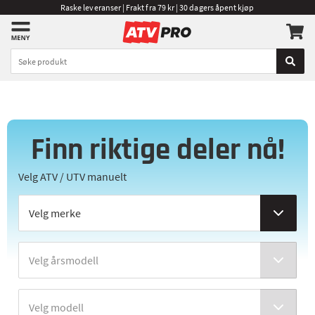
Raske leveranser | Frakt fra 79 kr | 30 dagers åpent kjøp
Finn riktige deler nå!
Velg ATV / UTV manuelt