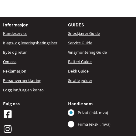
Informasjon
GUIDES
Kundeservice
Snøskjærer Guide
Kjøps- og leveringsbetingelser
Service Guide
Byte og retur
Vinsjmontering Guide
Om oss
Batteri Guide
Reklamasjon
Dekk Guide
Personvernerklæring
Se alle guider
Logg inn/Lag en konto
Følg oss
Handle som
Privat (inkl. mva)
Firma (ekskl. mva)