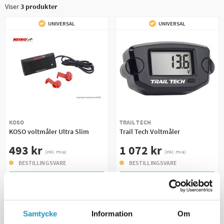
Viser
3
produkter
UNIVERSAL
UNIVERSAL
KOSO
TRAIL TECH
KOSO voltmåler Ultra Slim
Trail Tech Voltmåler
493 kr
1 072 kr
(inkl. mva)
(inkl. mva)
BESTILLINGSVARE
BESTILLINGSVARE
+ LEGG TIL I
+ LEGG TIL I
HANDLEKURVEN
HANDLEKURVEN
MER INFORMASJON
MER INFORMASJON
Samtycke
Information
Om