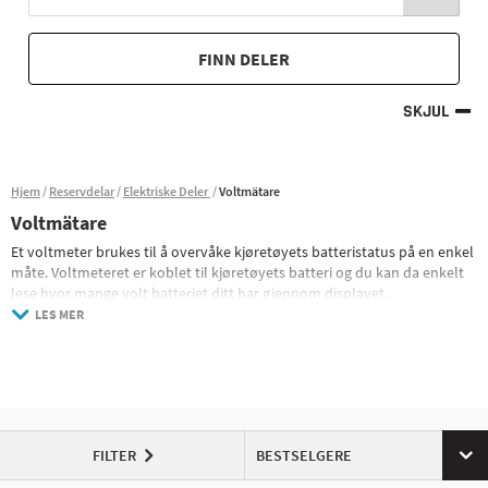
FINN DELER
SKJUL
Hjem
Reservdelar
Elektriske Deler
Voltmätare
Voltmätare
Et voltmeter brukes til å overvåke kjøretøyets batteristatus på en enkel
måte. Voltmeteret er koblet til kjøretøyets batteri og du kan da enkelt
lese hvor mange volt batteriet ditt har gjennom displayet.
LES MER
FILTER
BESTSELGERE