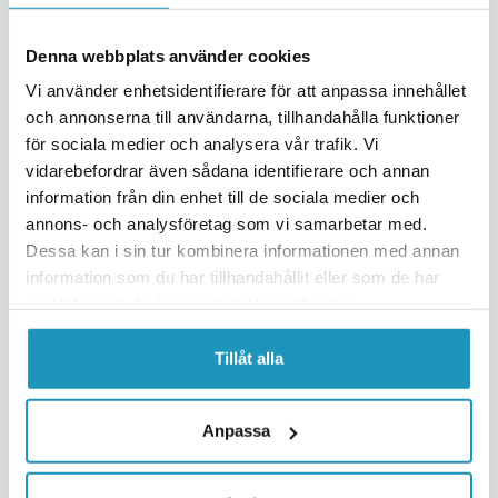
UNIVERSAL
Denna webbplats använder cookies
Vi använder enhetsidentifierare för att anpassa innehållet
och annonserna till användarna, tillhandahålla funktioner
för sociala medier och analysera vår trafik. Vi
vidarebefordrar även sådana identifierare och annan
information från din enhet till de sociala medier och
annons- och analysföretag som vi samarbetar med.
Dessa kan i sin tur kombinera informationen med annan
KOSO
KOSO Voltmåler Ultra Slim RØD
information som du har tillhandahållit eller som de har
samlat in när du har använt deras tjänster.
455 kr
(inkl. mva)
BESTILLINGSVARE
Tillåt alla
+ LEGG TIL I
HANDLEKURVEN
Anpassa
MER INFORMASJON