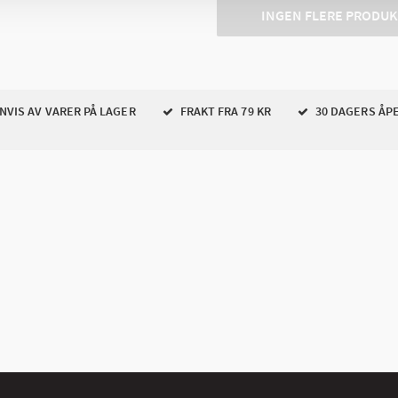
INGEN FLERE PRODU
VIS AV VARER PÅ LAGER
FRAKT FRA 79 KR
30 DAGERS ÅP