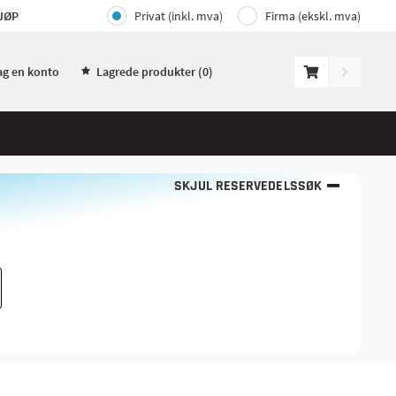
JØP
Privat (inkl. mva)
Firma (ekskl. mva)
ag en konto
Lagrede produkter (
0
)
SKJUL RESERVEDELSSØK