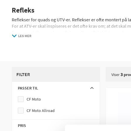
Refleks
Reflekser for quads og UTV-er. Reflekser er ofte montert på las
For at ATV-er skal inspiseres er det ofte krav om; at det ska
finnes modeller som har reflekser eller refleksklistremerker 
LES MER
FILTER
3
Viser
pro
PASSER TIL
CF Moto
CF Moto Allroad
PRIS