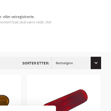
 eller veiregistrerte.
 montert bak skal være røde. Det
SORTER ETTER:
Bestselgere