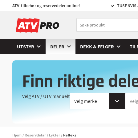
ATV-tilbehør og reservedeler online!
TUSENVIS 
UTSTYR
DELER
DEKK & FELGER
TIL
Finn riktige del
Velg ATV / UTV manuelt
Hjem
Reservdelar
Lykter
Refleks