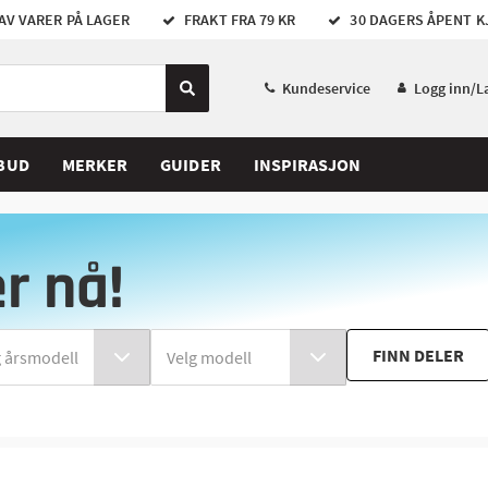
AV VARER PÅ LAGER
FRAKT FRA 79 KR
30 DAGERS ÅPENT K
Kundeservice
Logg inn/L
BUD
MERKER
GUIDER
INSPIRASJON
er nå!
FINN DELER