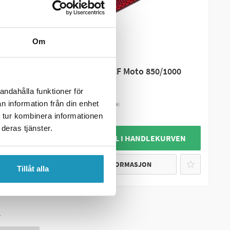
Om
CF MOTO
1000
Refleks Bak CF Moto 850/1000
andahålla funktioner för
90 kr
n information från din enhet
(inkl. mva)
 tur kombinera informationen
3
PÅ LAGER
deras tjänster.
URVEN
+ LEGG TIL I HANDLEKURVEN
MER INFORMASJON
Tillåt alla
r