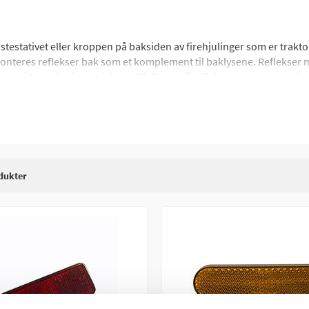
testativet eller kroppen på baksiden av firehjulinger som er traktor-
l monteres reflekser bak som et komplement til baklysene. Reflekser
som sidemarkering og i disse tilfellene må refleksene være oransje.
dukter