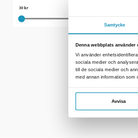
30 kr
136 kr
Samtycke
CF MOTO
Refleks 
Denna webbplats använder 
Vi använder enhetsidentifierar
30 kr
sociala medier och analysera 
(
till de sociala medier och a
20 +
PÅ 
med annan information som du 
+ LE
ME
Avvisa