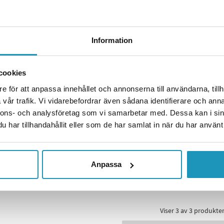
Information
CF MOTO
Siderefleks CF Moto 850/
foran/bak CF Moto
cookies
Oransje
e för att anpassa innehållet och annonserna till användarna, tillh
135 kr
vår trafik. Vi vidarebefordrar även sådana identifierare och anna
inkl. mva)
(inkl. mva)
nnons- och analysföretag som vi samarbetar med. Dessa kan i sin
LAGER
2
PÅ LAGER
har tillhandahållit eller som de har samlat in när du har använt 
GG TIL I HANDLEKURVEN
+ LEGG TIL I HANDLEK
R INFORMASJON
MER INFORMASJON
Anpassa
Viser
3
av
3
produkte