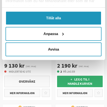
information som du har tillhandahållit eller som de har
samlat in när du har använt deras tjänster.
Tillåt alla
Anpassa
YAMAHA
KSX
Avvisa
Radiator komplett Yamaha
Radiator Yamaha Raptor 660
Grizzly 550/700 2009-2014
01–05
9 130 kr
2 190 kr
(inkl. mva)
(inkl. mva)
MIDLERTIDIG UTE
2
PÅ LAGER
+ LEGG TIL I
OVERVÅKE
HANDLEKURVEN
MER INFORMASJON
MER INFORMASJON