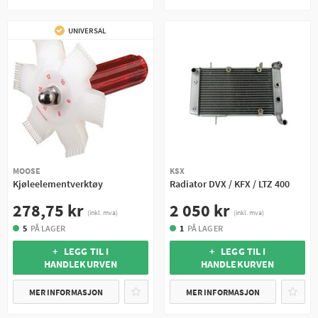
UNIVERSAL
MOOSE
KSX
Kjøleelementverktøy
Radiator DVX / KFX / LTZ 400
278,75 kr
2 050 kr
(inkl. mva)
(inkl. mva)
5
PÅ LAGER
1
PÅ LAGER
+ LEGG TIL I
+ LEGG TIL I
HANDLEKURVEN
HANDLEKURVEN
MER INFORMASJON
MER INFORMASJON