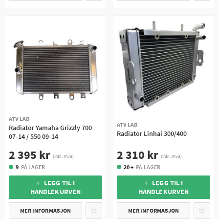
ATV LAB
ATV LAB
Radiator Yamaha Grizzly 700
Radiator Linhai 300/400
07-14 / 550 09-14
2 310 kr
2 395 kr
(inkl. mva)
(inkl. mva)
20 +
PÅ LAGER
9
PÅ LAGER
+ LEGG TIL I
+ LEGG TIL I
HANDLEKURVEN
HANDLEKURVEN
MER INFORMASJON
MER INFORMASJON