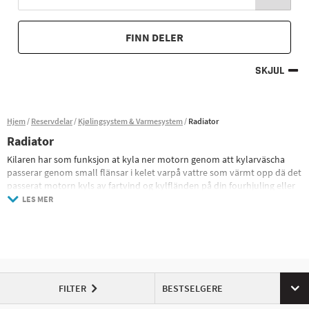
FINN DELER
SKJUL
Hjem
Reservdelar
Kjølingsystem & Varmesystem
Radiator
Radiator
Kilaren har som funksjon at kyla ner motorn genom att kylarväscha
passerar genom small flänsar i kelet varpå vattre som värmt opp dä det
passerat motorn kyls av fartvind og kylfländen på din fourhjuling eller
UTV.
LES MER
De fleste moderne firehjulinger og UTV-modeller har væskekjølere og
radiatorene deres er montert i fronten som en kjøler for motoren for å
oppnå optimal arbeidstemperatur. Det er veldig viktig at radiatoren din
er ren og at bilen din yter optimalt og unngår skader Moderne motorer
er ofte svært følsomme for overoppheting, derfor kan skadede eller
lekker radiatorer føre til at motorens temperatur raskt blir for høy stor
FILTER
BESTSELGERE
skade.
Kylflänsarna er veldig tynne og følsomme for støt og slag, så du bør