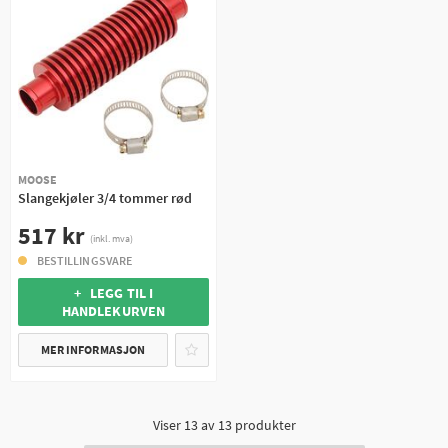
MOOSE
Slangekjøler 3/4 tommer rød
517 kr
(inkl. mva)
BESTILLINGSVARE
+ LEGG TIL I
HANDLEKURVEN
MER INFORMASJON
Viser
13
av
13
produkter