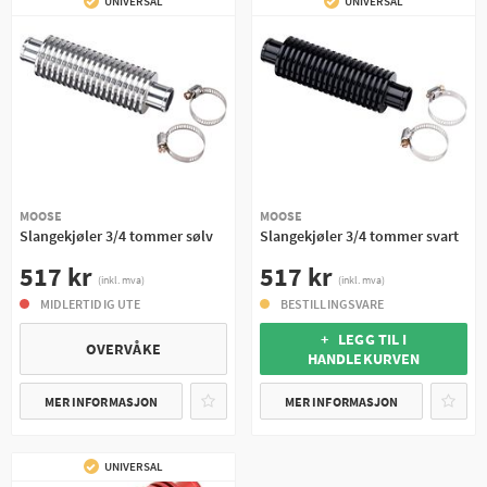
UNIVERSAL
UNIVERSAL
MOOSE
MOOSE
Slangekjøler 3/4 tommer sølv
Slangekjøler 3/4 tommer svart
517 kr
517 kr
(inkl. mva)
(inkl. mva)
MIDLERTIDIG UTE
BESTILLINGSVARE
+ LEGG TIL I
OVERVÅKE
HANDLEKURVEN
MER INFORMASJON
MER INFORMASJON
UNIVERSAL