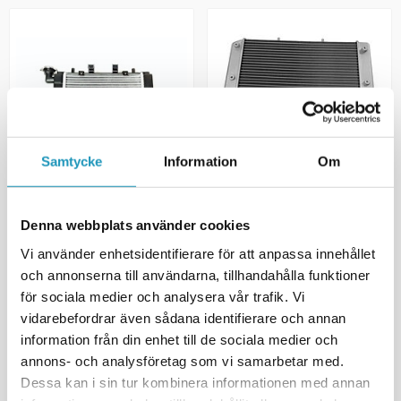
Samtycke
Information
Om
TGB
CF MOTO
Kjøler TGB 500-550
Kjøler CF 800
Denna webbplats använder cookies
4 895 kr
3 895 kr
(inkl. mva)
(inkl. mva)
Vi använder enhetsidentifierare för att anpassa innehållet
2
PÅ LAGER
1
PÅ LAGER
och annonserna till användarna, tillhandahålla funktioner
för sociala medier och analysera vår trafik. Vi
+ LEGG TIL I
+ LEGG TIL I
HANDLEKURVEN
HANDLEKURVEN
vidarebefordrar även sådana identifierare och annan
information från din enhet till de sociala medier och
MER INFORMASJON
MER INFORMASJON
annons- och analysföretag som vi samarbetar med.
Dessa kan i sin tur kombinera informationen med annan