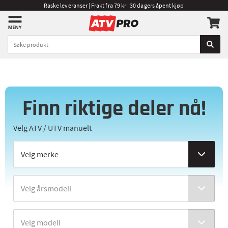
Raske leveranser | Frakt fra 79 kr | 30 dagers åpent kjøp
Finn riktige deler nå!
Velg ATV / UTV manuelt