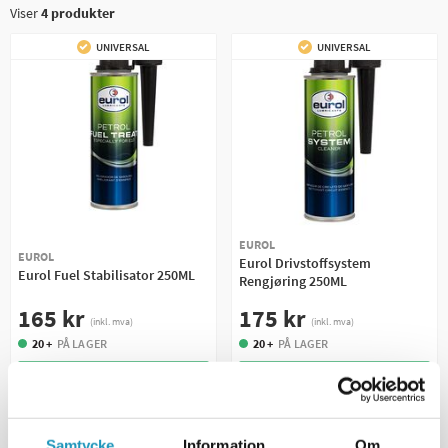
Viser
4
produkter
UNIVERSAL
UNIVERSAL
EUROL
EUROL
Eurol Drivstoffsystem
Eurol Fuel Stabilisator 250ML
Rengjøring 250ML
165 kr
175 kr
(inkl. mva)
(inkl. mva)
20 +
PÅ LAGER
20 +
PÅ LAGER
+ LEGG TIL I
+ LEGG TIL I
HANDLEKURVEN
HANDLEKURVEN
MER INFORMASJON
MER INFORMASJON
Samtycke
Information
Om