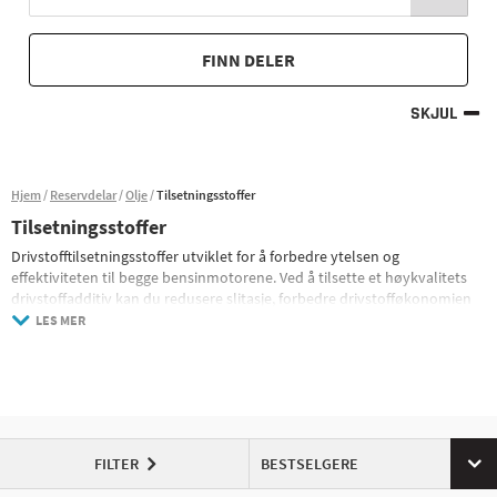
FINN DELER
SKJUL
Hjem
Reservdelar
Olje
Tilsetningsstoffer
Tilsetningsstoffer
Drivstofftilsetningsstoffer utviklet for å forbedre ytelsen og
effektiviteten til begge bensinmotorene. Ved å tilsette et høykvalitets
drivstoffadditiv kan du redusere slitasje, forbedre drivstofføkonomien
og holde motoren ren for avleiringer.
LES MER
Disse tilsetningsstoffene hjelper til med å rense injektorer og forhindre
korrosjon i drivstoffsystemet, noe som bidrar til lengre levetid og
jevnere drift.
Vi tilbyr spesialiserte tilsetningsstoffer for ulike behov, inkludert
forbedring av forbrenning, reduksjon av utslipp og optimalisering av
motorkraft.
FILTER
BESTSELGERE