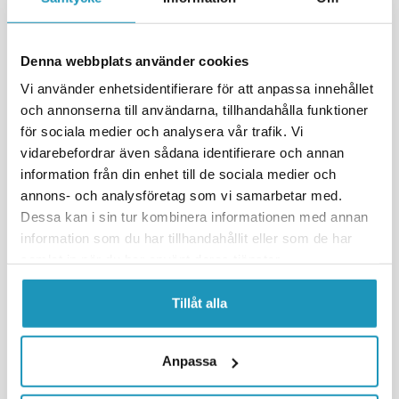
UNIVERSAL
UNIVERSAL
Denna webbplats använder cookies
Vi använder enhetsidentifierare för att anpassa innehållet
och annonserna till användarna, tillhandahålla funktioner
för sociala medier och analysera vår trafik. Vi
vidarebefordrar även sådana identifierare och annan
information från din enhet till de sociala medier och
annons- och analysföretag som vi samarbetar med.
Dessa kan i sin tur kombinera informationen med annan
EUROL
EUROL
Eurol Fuel Additive Octane
information som du har tillhandahållit eller som de har
Eurol Injection Cleaning 250ML
Booster 250ML
samlat in när du har använt deras tjänster.
159 kr
239 kr
(inkl. mva)
(inkl. mva)
Tillåt alla
14
PÅ LAGER
15
PÅ LAGER
+ LEGG TIL I
+ LEGG TIL I
HANDLEKURVEN
HANDLEKURVEN
Anpassa
MER INFORMASJON
MER INFORMASJON