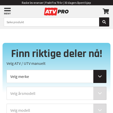
Raske leveranser | Frakt fra 79 kr | 30 dagers åpent kjøp
Finn riktige deler nå!
Velg ATV / UTV manuelt