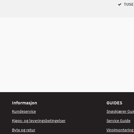
TUSEN
Informasjon
GUIDES
Kundeservice
Snøskjærer Gui
Kjøps- og leveringsbetingelser
Service Guide
Byte og retur
Vinsjmontering