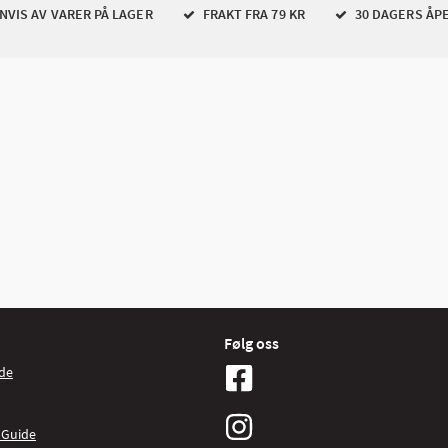
VIS AV VARER PÅ LAGER
FRAKT FRA 79 KR
30 DAGERS ÅP
Følg oss
de
 Guide