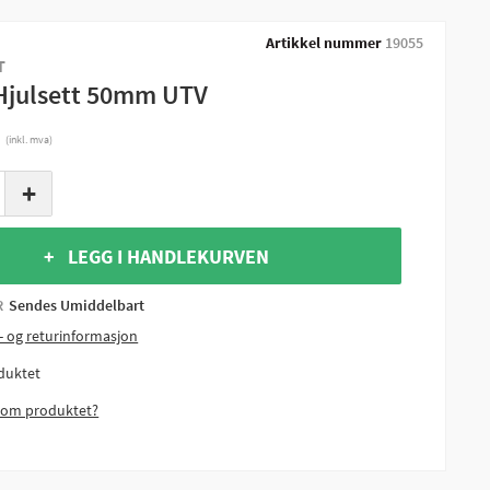
Artikkel nummer
19055
T
Hjulsett 50mm UTV
r
(inkl. mva)
+
+ LEGG I HANDLEKURVEN
R
Sendes Umiddelbart
- og returinformasjon
duktet
 om produktet?