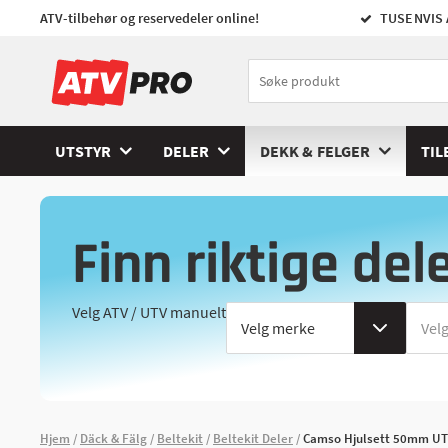
ATV-tilbehør og reservedeler online!
TUSENVIS 
UTSTYR
DELER
DEKK & FELGER
TIL
Finn riktige del
Velg ATV / UTV manuelt
Hjem
Däck & Fälg
Beltekit
Beltekit Deler
Camso Hjulsett 50mm U