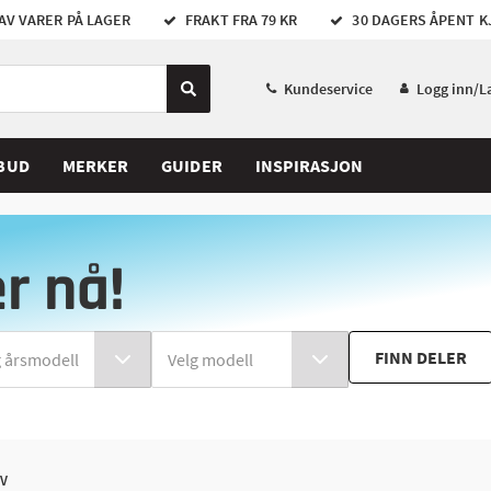
AV VARER PÅ LAGER
FRAKT FRA 79 KR
30 DAGERS ÅPENT K
Kundeservice
Logg inn/L
BUD
MERKER
GUIDER
INSPIRASJON
er nå!
FINN DELER
TV