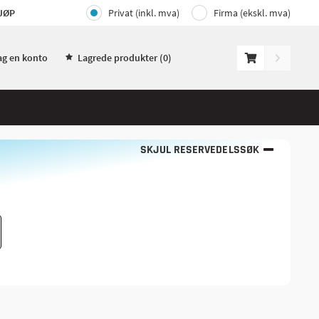
JØP
Privat (inkl. mva)
Firma (ekskl. mva)
ag en konto
Lagrede produkter (
0
)
SKJUL RESERVEDELSSØK