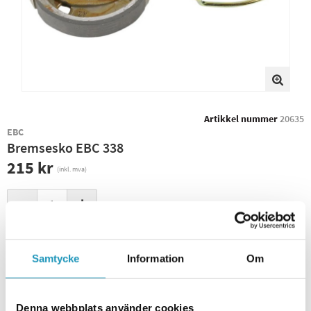
Artikkel nummer
20635
EBC
Bremsesko EBC 338
215 kr
(inkl. mva)
−
+
+ LEGG I HANDLEKURVEN
Samtycke
Information
Om
BESTILLINGSVARE
Sendes innen 4-6 virkedager
Leverings- og returinformasjon
Denna webbplats använder cookies