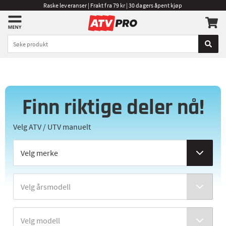
Raske leveranser | Frakt fra 79 kr | 30 dagers åpent kjøp
Finn riktige deler nå!
Velg ATV / UTV manuelt