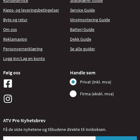
Kundeservice
Snøskjærer Guide
Kjøps- og leveringsbetingelser
Service Guide
Byte og retur
Vinsjmontering Guide
Om oss
Batteri Guide
Reklamasjon
Dekk Guide
Personvernerklæring
Se alle guider
Logg inn/Lag en konto
Følg oss
Handle som
Privat (inkl. mva)
Firma (ekskl. mva)
ATV Pro Nyhetsbrev
Få de siste nyhetene og tilbudene direkte til innboksen.