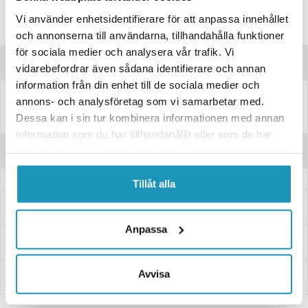
Lagre produktet
Vi använder enhetsidentifierare för att anpassa innehållet
Spørsmål om produktet?
och annonserna till användarna, tillhandahålla funktioner
för sociala medier och analysera vår trafik. Vi
Produktbeskrivelse
vidarebefordrar även sådana identifierare och annan
information från din enhet till de sociala medier och
annons- och analysföretag som vi samarbetar med.
Bremsesko EBC 338
Dessa kan i sin tur kombinera informationen med annan
information som du har tillhandahållit eller som de har
Anmeldelser
samlat in när du har använt deras tjänster.
Tillåt alla
Spørsmål og svar
Anpassa
Levering og retur
Avvisa
Innbetaling