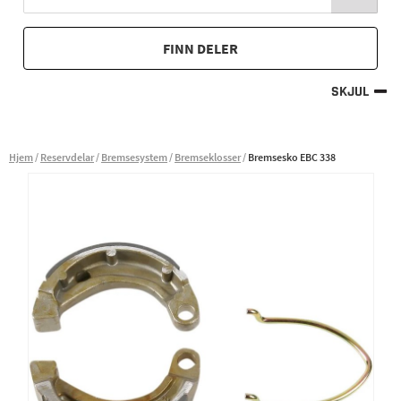
FINN DELER
SKJUL
Hjem
Reservdelar
Bremsesystem
Bremseklosser
Bremsesko EBC 338