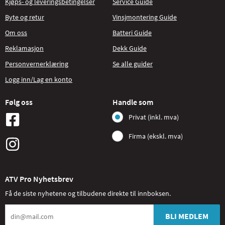
Kjøps- og leveringsbetingelser
Service Guide
Byte og retur
Vinsjmontering Guide
Om oss
Batteri Guide
Reklamasjon
Dekk Guide
Personvernerklæring
Se alle guider
Logg inn/Lag en konto
Følg oss
Handle som
Privat (inkl. mva)
Firma (ekskl. mva)
ATV Pro Nyhetsbrev
Få de siste nyhetene og tilbudene direkte til innboksen.
BLI MEDLEM