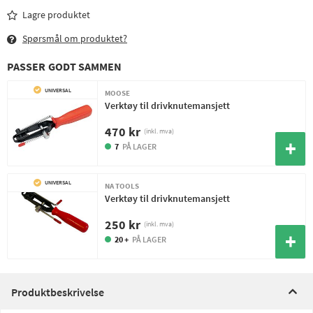
Lagre produktet
Spørsmål om produktet?
PASSER GODT SAMMEN
UNIVERSAL
MOOSE
Verktøy til drivknutemansjett
470 kr
(inkl. mva)
7
PÅ LAGER
UNIVERSAL
NA TOOLS
Verktøy til drivknutemansjett
250 kr
(inkl. mva)
20 +
PÅ LAGER
Produktbeskrivelse