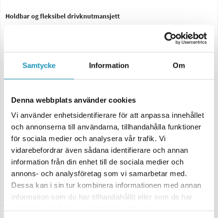
Holdbar og fleksibel drivknutmansjett
Drivknutmansjett i slitesterk gummi med høy motstandsdyktighet mot
kulde og tøffe forhold. Mansjetten fungerer som en originalerstatning
og beskytter drivknuten mot smuss, vann og andre forurensninger, noe
som forlenger levetiden.
Samtycke
Information
Om
Innhold:
1 stk drivknutmansjett
Denna webbplats använder cookies
Drivknutfett
Klemmer for montering
Vi använder enhetsidentifierare för att anpassa innehållet
Spesifikasjoner:
och annonserna till användarna, tillhandahålla funktioner
för sociala medier och analysera vår trafik. Vi
Selges enkeltvis
vidarebefordrar även sådana identifierare och annan
Kan variere mellom for- og bakhjul samt mellom indre og ytre ledd
Mål oppgitt i format:
Drivaksel diameter / Drivknut diameter / Lengde
information från din enhet till de sociala medier och
annons- och analysföretag som vi samarbetar med.
For ytterligere modeller og detaljert tilpasningsinformasjon, se PDF-
Dessa kan i sin tur kombinera informationen med annan
listen under
"Manualer & Guider"
nedenfor.
information som du har tillhandahållit eller som de har
samlat in när du har använt deras tjänster.
Spesifikasjoner