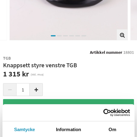
Artikkel nummer
18801
TGB
Knappsett styre venstre TGB
1 315 kr
(inkl. mva)
−
+
+ LEGG I HANDLEKURVEN
3
PÅ LAGER
Sendes Umiddelbart
Leverings- og returinformasjon
Samtycke
Information
Om