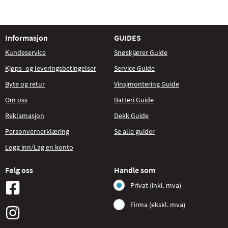
Informasjon
GUIDES
Kundeservice
Snøskjærer Guide
Kjøps- og leveringsbetingelser
Service Guide
Byte og retur
Vinsjmontering Guide
Om oss
Batteri Guide
Reklamasjon
Dekk Guide
Personvernerklæring
Se alle guider
Logg inn/Lag en konto
Følg oss
Handle som
Privat (inkl. mva)
Firma (ekskl. mva)