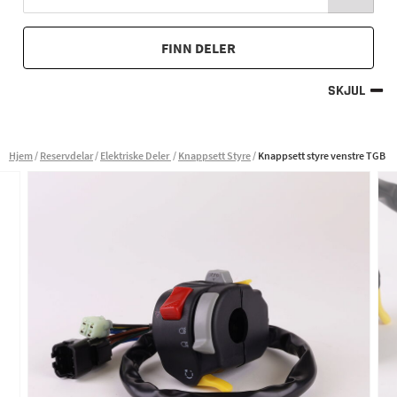
FINN DELER
SKJUL
Hjem
Reservdelar
Elektriske Deler
Knappsett Styre
Knappsett styre venstre TGB