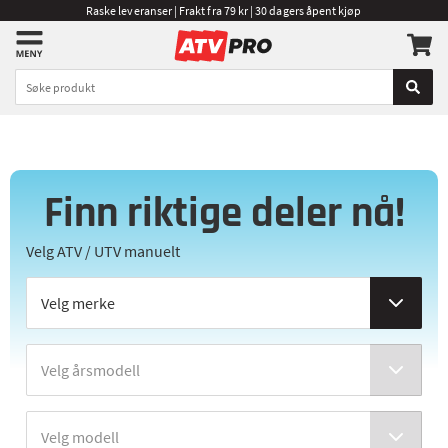
Raske leveranser | Frakt fra 79 kr | 30 dagers åpent kjøp
Finn riktige deler nå!
Velg ATV / UTV manuelt