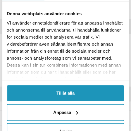
Lagre produktet
Spørsmål om produktet?
Denna webbplats använder cookies
Vi använder enhetsidentifierare för att anpassa innehållet
Produktbeskrivelse
och annonserna till användarna, tillhandahålla funktioner
för sociala medier och analysera vår trafik. Vi
vidarebefordrar även sådana identifierare och annan
Kontroller for lys, horn, start og blinklys
information från din enhet till de sociala medier och
annons- och analysföretag som vi samarbetar med.
Passer til disse modellene
Dessa kan i sin tur kombinera informationen med annan
information som du har tillhandahållit eller som de har
Spesifikasjoner
samlat in när du har använt deras tjänster.
Tillåt alla
Anmeldelser
Anpassa
Spørsmål og svar