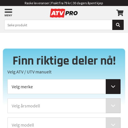
Raske leveranser | Frakt fra 79 kr | 30 dagers åpent kjøp
Finn riktige deler nå!
Velg ATV / UTV manuelt