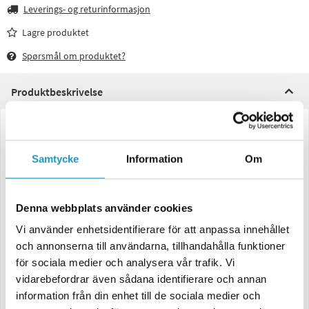
Leverings- og returinformasjon
Lagre produktet
Spørsmål om produktet?
Produktbeskrivelse
Komplett beltesett med monteringssett for Segway Fugleman UT10
2024+
Samtycke
Information
Om
4S1 er Camsos kraftigste beltesystem, spesielt utviklet for UTV og
konstruert for å tåle de aller tøffeste belastningene.
Med dette beltesettet montert på din UTV får du en helt ny dimensjon
Denna webbplats använder cookies
av fremkommelighet i krevende terreng. Det fungerer like godt året
Vi använder enhetsidentifierare för att anpassa innehållet
rundt og gir betydelig lavere marktrykk, noe som gir høyere bæreevne
for din UTV.
och annonserna till användarna, tillhandahålla funktioner
för sociala medier och analysera vår trafik. Vi
Brede belter foran og bak med kraftige knaster montert på en ramme
vidarebefordrar även sådana identifierare och annan
av karbonstål gir maksimal fremkommelighet i alle typer terreng, og
løpehjulenes tandemoppheng gir en jevn og stabil kjøreopplevelse.
information från din enhet till de sociala medier och