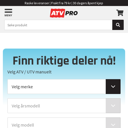
Raske leveranser | Frakt fra 79 kr | 30 dagers åpent kjøp
Finn riktige deler nå!
Velg ATV / UTV manuelt