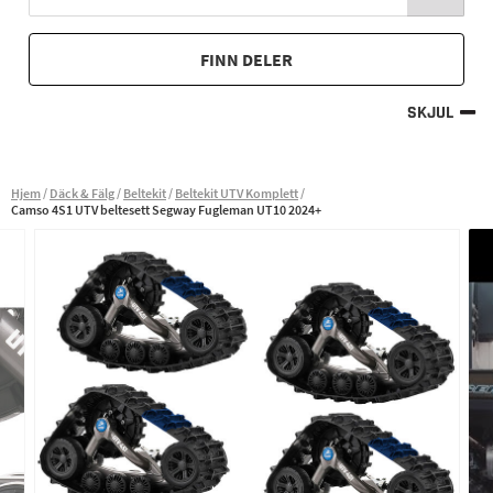
FINN DELER
SKJUL
Hjem
Däck & Fälg
Beltekit
Beltekit UTV Komplett
Camso 4S1 UTV beltesett Segway Fugleman UT10 2024+