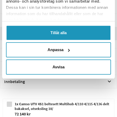
annons- och analysföretag som vi samarbetar med.
Camso original artikkelnummer: 5000-SEG-0004 & E242-ZZ-1818
Dessa kan i sin tur kombinera informationen med annan
information som du har tillhandahållit eller som de har
Spesifikasjoner
samlat in när du har använt deras tjänster.
Tillåt alla
Anmeldelser
Anpassa
Spørsmål og svar
Avvisa
Levering og retur
Innbetaling
1x Camso UTV 4S1 beltesett Multihub 4/110 4/115 4/136 delt
bakaksel, utveksling 18/
72 140 kr