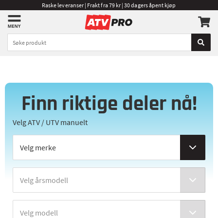
Raske leveranser | Frakt fra 79 kr | 30 dagers åpent kjøp
Finn riktige deler nå!
Velg ATV / UTV manuelt