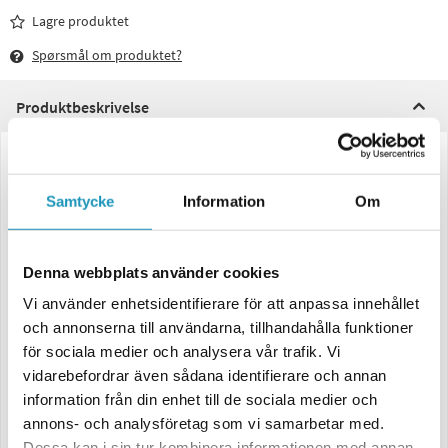
Lagre produktet
Spørsmål om produktet?
Produktbeskrivelse
Underkroppsplastbeskyttelse for CF Moto 850 og 1000 (2024+) fra
Iron Baltic.
Samtycke
Information
Om
Dette understellsdekselet i plast er spesialdesignet for CFORCE 850 og
CFORCE 1000 fra 2024 og utover. Laget av HDPE (polyetylen med høy
tetthet), gir dette dekselet eksepsjonell holdbarhet og motstand mot
Denna webbplats använder cookies
slitasje.
Vi använder enhetsidentifierare för att anpassa innehållet
Produktinformasjon:
och annonserna till användarna, tillhandahålla funktioner
-
10 mm tykk HDPE, plast kjent for sin robusthet og holdbarhet.
- beskyttelser for CV-leddene, laget av pulverlakkert aluminium.
för sociala medier och analysera vår trafik. Vi
- Front laget av flere seksjoner for ekstra beskyttelse.
vidarebefordrar även sådana identifierare och annan
- Vekt; 18,6 kg
information från din enhet till de sociala medier och
- Leveres med detaljerte instruksjoner for enkel installasjon. Skruene er
annons- och analysföretag som vi samarbetar med.
plassert i beskyttende brett for å forhindre skade.
- Fremskårne seksjoner for valgfrie ribbeåpninger for å hjelpe med
Dessa kan i sin tur kombinera informationen med annan