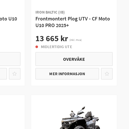
IRON BALTIC (IB)
Moto U10
Frontmontert Plog UTV - CF Moto
U10 PRO 2025+
13 665 kr
(inkl. mva)
MIDLERTIDIG UTE
OVERVÅKE
MER INFORMASJON