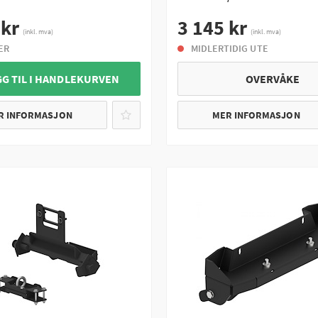
 kr
3 145 kr
(inkl. mva)
(inkl. mva)
ER
MIDLERTIDIG UTE
GG TIL I HANDLEKURVEN
OVERVÅKE
R INFORMASJON
MER INFORMASJON