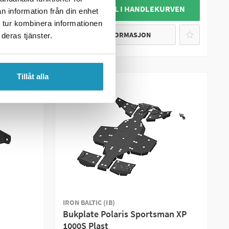
URVEN
+ LEGG TIL I HANDLEKURVEN
n information från din enhet
 tur kombinera informationen
MER INFORMASJON
deras tjänster.
Tillåt alla
IRON BALTIC (IB)
Bukplate Polaris Sportsman XP
1000S Plast