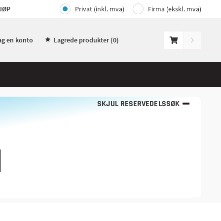
JØP
Privat (inkl. mva)
Firma (ekskl. mva)
ag en konto
Lagrede produkter (
0
)
SKJUL RESERVEDELSSØK