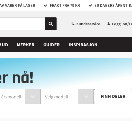
AV VARER PÅ LAGER
FRAKT FRA 79 KR
30 DAGERS ÅPENT K
Kundeservice
Logg inn/L
BUD
MERKER
GUIDER
INSPIRASJON
er nå!
FINN DELER