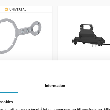
UNIVERSAL
IRON BALTIC (IB)
Plogfeste Front Can-Am 
 (IB)
verktøy Can-Am
Outlander 850/1000 Krev
Narrow Push Tube
Information
r
1 645 kr
(inkl. mva)
(inkl. mva)
cookies
ER
1
PÅ LAGER
e för att anpassa innehållet och annonserna till användarna, tillh