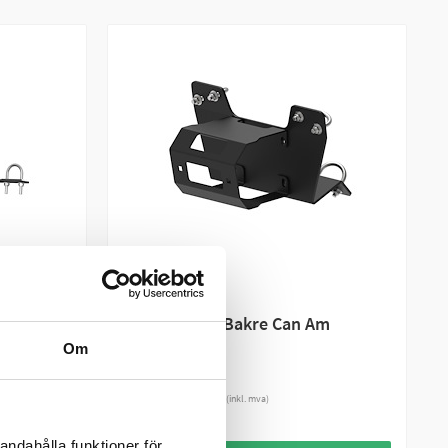
G3
IRON BALTIC (IB)
Vinsjbrakett Bakre Can Am
er
Outlander G3
Om
2 195 kr
(inkl. mva)
3
PÅ LAGER
andahålla funktioner för