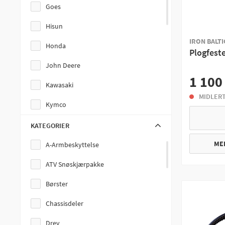
Goes
Hisun
IRON BALTIC
Honda
Plogfest
John Deere
1 100
Kawasaki
MIDLERT
Kymco
Linhai
KATEGORIER
Odes
ME
A-Armbeskyttelse
Polaris
ATV Snøskjærpakke
Segway
Børster
SMC
Chassisdeler
Suzuki
Drev