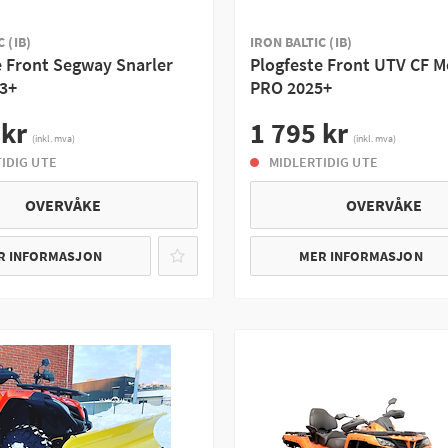
 (IB)
IRON BALTIC (IB)
e Front Segway Snarler
Plogfeste Front UTV CF 
23+
PRO 2025+
 kr
1 795 kr
(inkl. mva)
(inkl. mva)
IDIG UTE
MIDLERTIDIG UTE
OVERVÅKE
OVERVÅKE
R INFORMASJON
MER INFORMASJON