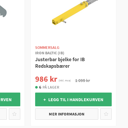
SOMMERSALG
IRON BALTIC (IB)
Justerbar bjelke for IB
Redskapsbærer
986 kr
1 095 kr
(inkl. mva)
6
PÅ LAGER
URVEN
+ LEGG TIL I HANDLEKURVEN
MER INFORMASJON