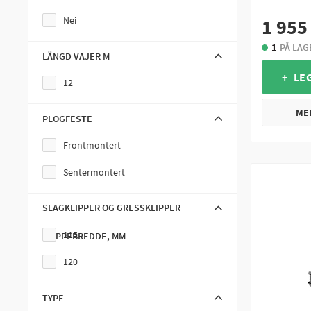
Drivreim Gressklippere
Nei
1 955
Elektriske Deler
1
PÅ LAG
LÄNGD VAJER M
Skiløype Setter & kjelker
+ LE
12
Snøskjær Mounts
ME
PLOGFESTE
Variatorreimer
Frontmontert
Beskyttelse
Sentermontert
Plogsplint
Universal / Bærbar Vinsj
SLAGKLIPPER OG GRESSKLIPPER
Deler for ATV Gressklippere & Grøntareal Redskaper
115
KLIPPEBREDDE, MM
Gassruller & Tommelgasskontroll
120
Hurtigfeste Lastestativ
TYPE
Snøskjær Tilbehør