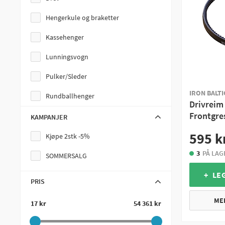
TGB
Hengerkule og braketter
Yamaha
Kassehenger
Lunningsvogn
Pulker/Sleder
IRON BALTIC
Rundballhenger
Drivreim
Frontgres
Skiløype Setter
KAMPANJER
595 k
Spiralkabel
Kjøpe 2stk -5%
3
PÅ LAG
Tilhengerutstyr
SOMMERSALG
Tømmerhenger
+ LE
PRIS
Vannhenger
ME
17 kr
54 361 kr
Bukplate