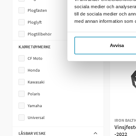
+ LE
sociala medier och analysera 
Plogfästen
Sklisko
till de sociala medier och a
ME
med annan information som du 
Ploglyft
Cargo Rack
Plogtillbehör
Chassisdeler
Avvisa
Pulkor & Slädar
Snøskjær
KJØRETØYMERKE
Redskap
Snøskjær Deler
CF Moto
Redskapsbärare
Drivlinje
Honda
Skidspårdragare
Kabel & Bajonettkoblinger
Kawasaki
Skopor
Kniver
Polaris
Vagnar
Plogfjær
Yamaha
Vikplogspaket
Redskap
Universal
IRON BALTIC
Vinsjfest
Vinschfästen
Redskapsbærer
LÅSBAR VESKE
-2022