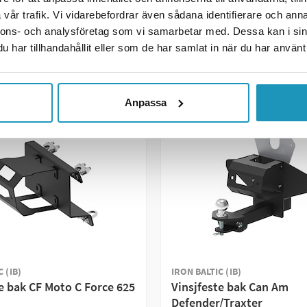
GG TIL I HANDLEKURVEN
+ LEGG TIL I HANDLEK
vår trafik. Vi vidarebefordrar även sådana identifierare och anna
nnons- och analysföretag som vi samarbetar med. Dessa kan i sin
R INFORMASJON
MER INFORMASJON
har tillhandahållit eller som de har samlat in när du har använt 
Anpassa
 (IB)
IRON BALTIC (IB)
e bak CF Moto C Force 625
Vinsjfeste bak Can Am
Defender/Traxter