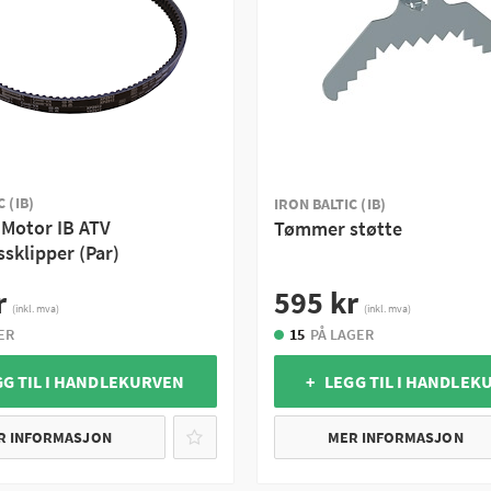
 (IB)
IRON BALTIC (IB)
 Motor IB ATV
Tømmer støtte
sklipper (Par)
r
595 kr
(inkl. mva)
(inkl. mva)
ER
15
PÅ LAGER
GG TIL I HANDLEKURVEN
+ LEGG TIL I HANDLEK
R INFORMASJON
MER INFORMASJON