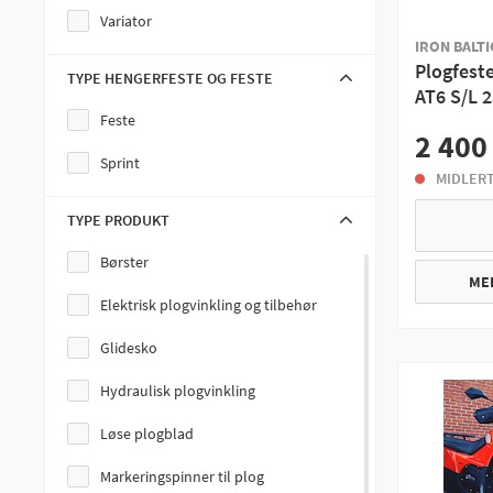
Variator
Styre & Styredeler
IRON BALTIC
Plogfest
TYPE HENGERFESTE OG FESTE
Henger
AT6 S/L 
Feste
Plogvinger
2 400
Sprint
Receiver Mount System
MIDLERT
Vinsj Mounts
TYPE PRODUKT
Harver
Børster
ME
Lastskopa
Elektrisk plogvinkling og tilbehør
Vinsjer
Glidesko
Bagasjebokser & Redskapsbærer
Hydraulisk plogvinkling
Slitestål
Løse plogblad
Raker
Markeringspinner til plog