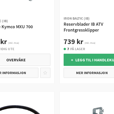
IRON BALTIC (IB)
 (IB)
Reservblader IB ATV
e Kymco MXU 700
Frontgressklipper
 kr
739 kr
(inkl. mva)
(inkl. mva)
IDIG UTE
7
PÅ LAGER
OVERVÅKE
+ LEGG TIL I HANDLEK
R INFORMASJON
MER INFORMASJON