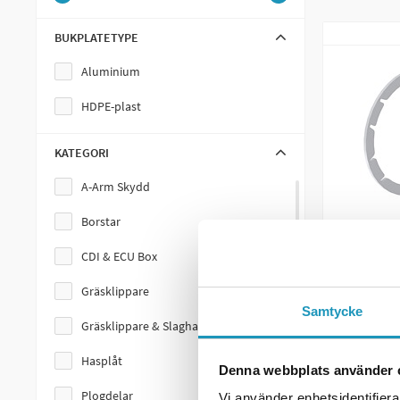
Flishuggere
BUKPLATETYPE
Tilhengerbelysning
Aluminium
Utstyr
HDPE-plast
UTV Snøskjærpakke
KATEGORI
Beitepusser
A-Arm Skydd
CDI & ECU Bokser
Borstar
Deler
CDI & ECU Box
Hevesett
IRON BALTIC
Koblings
Gräsklippare
Motorsagholder
Samtycke
Gräsklippare & Slaghack
V-Plog
769 k
Hasplåt
Fjærer
Denna webbplats använder 
2
PÅ LAG
Plogdelar
Gressklipper
Vi använder enhetsidentifierar