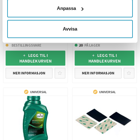
Anpassa
EBC
EUROL
Bremseklosser Polaris RZR
Eurol Bremsevæske DOT 5.1
900/1000 Bak
250ML
Avvisa
505 kr
95 kr
(inkl. mva)
(inkl. mva)
BESTILLINGSVARE
20
PÅ LAGER
+ LEGG TIL I
+ LEGG TIL I
HANDLEKURVEN
HANDLEKURVEN
MER INFORMASJON
MER INFORMASJON
UNIVERSAL
UNIVERSAL