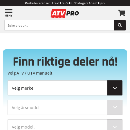
Raske leveranser | Frakt fra 79 kr | 30 dagers åpent kjøp
Finn riktige deler nå!
Velg ATV / UTV manuelt