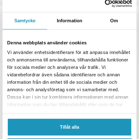
Samtycke
Information
Om
Spørsmål og svar
Levering og retur
Denna webbplats använder cookies
Vi använder enhetsidentifierare för att anpassa innehållet
Innbetaling
och annonserna till användarna, tillhandahålla funktioner
för sociala medier och analysera vår trafik. Vi
vidarebefordrar även sådana identifierare och annan
Relaterte produkter
information från din enhet till de sociala medier och
annons- och analysföretag som vi samarbetar med.
UNIVERSAL
Dessa kan i sin tur kombinera informationen med annan
information som du har tillhandahållit eller som de har
samlat in när du har använt deras tjänster.
Tillåt alla