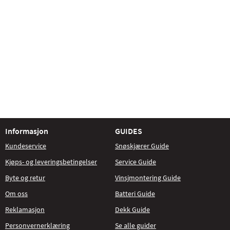
Informasjon
GUIDES
Kundeservice
Snøskjærer Guide
Kjøps- og leveringsbetingelser
Service Guide
Byte og retur
Vinsjmontering Guide
Om oss
Batteri Guide
Reklamasjon
Dekk Guide
Personvernerklæring
Se alle guider