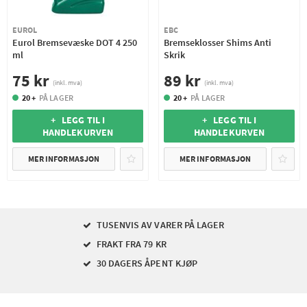
EUROL
EBC
Eurol Bremsevæske DOT 4 250
Bremseklosser Shims Anti
ml
Skrik
75 kr
89 kr
(inkl. mva)
(inkl. mva)
20 +
PÅ LAGER
20 +
PÅ LAGER
+ LEGG TIL I
+ LEGG TIL I
HANDLEKURVEN
HANDLEKURVEN
MER INFORMASJON
MER INFORMASJON
TUSENVIS AV VARER PÅ LAGER
FRAKT FRA 79 KR
30 DAGERS ÅPENT KJØP