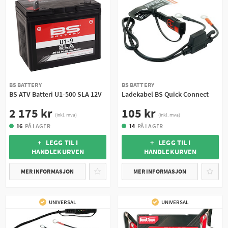
BS BATTERY
BS BATTERY
BS ATV Batteri U1-500 SLA 12V
Ladekabel BS Quick Connect
2 175 kr
105 kr
(inkl. mva)
(inkl. mva)
16
PÅ LAGER
14
PÅ LAGER
+ LEGG TIL I
+ LEGG TIL I
HANDLEKURVEN
HANDLEKURVEN
MER INFORMASJON
MER INFORMASJON
UNIVERSAL
UNIVERSAL