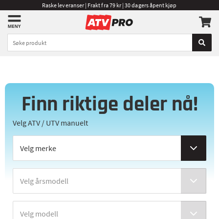
Raske leveranser | Frakt fra 79 kr | 30 dagers åpent kjøp
Finn riktige deler nå!
Velg ATV / UTV manuelt