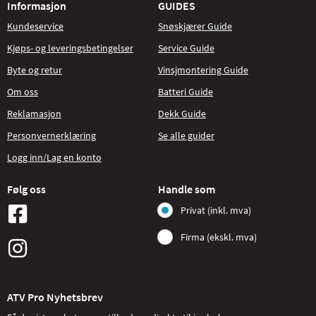
Informasjon
GUIDES
Kundeservice
Snøskjærer Guide
Kjøps- og leveringsbetingelser
Service Guide
Byte og retur
Vinsjmontering Guide
Om oss
Batteri Guide
Reklamasjon
Dekk Guide
Personvernerklæring
Se alle guider
Logg inn/Lag en konto
Følg oss
Handle som
Privat (inkl. mva)
Firma (ekskl. mva)
ATV Pro Nyhetsbrev