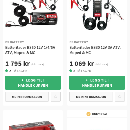
BS BATTERY
BS BATTERY
Batterilader BS60 12V 1/4/6A
Batterilader BS30 12V 3A ATV,
ATV, Moped & MC
Moped & MC
1 795 kr
1 069 kr
(inkl. mva)
(inkl. mva)
2
PÅ LAGER
8
PÅ LAGER
+ LEGG TIL I
+ LEGG TIL I
HANDLEKURVEN
HANDLEKURVEN
MER INFORMASJON
MER INFORMASJON
UNIVERSAL