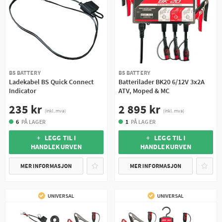
BS BATTERY
BS BATTERY
Ladekabel BS Quick Connect
Batterilader BK20 6/12V 3x2A
Indicator
ATV, Moped & MC
235 kr
2 895 kr
(inkl. mva)
(inkl. mva)
6
PÅ LAGER
1
PÅ LAGER
+ LEGG TIL I
+ LEGG TIL I
HANDLEKURVEN
HANDLEKURVEN
MER INFORMASJON
MER INFORMASJON
UNIVERSAL
UNIVERSAL