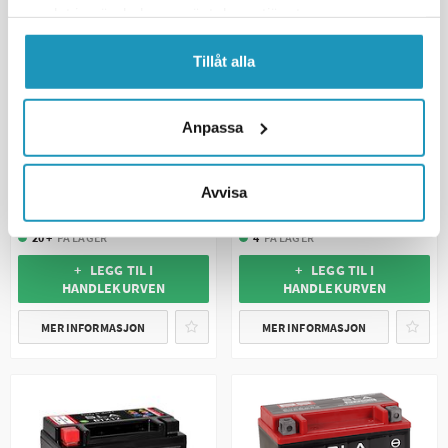
samlat in när du har använt deras tjänster.
Tillåt alla
Anpassa
BS BATTERY
BS BATTERY
BS ATV Batteri BTX14 SLA 12V
BS ATV Batteri BTX24HL SLA
(YTX14)
12V (YTX24HL)
Avvisa
1 179 kr
1 515 kr
(inkl. mva)
(inkl. mva)
20 +
PÅ LAGER
4
PÅ LAGER
+ LEGG TIL I
+ LEGG TIL I
HANDLEKURVEN
HANDLEKURVEN
MER INFORMASJON
MER INFORMASJON