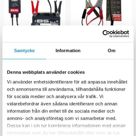
BS BATTERY
BS BATTERY
Batterilader BS15 12V 1,5A ATV,
Samtycke
Information
Om
B&S Batteri & Dynamotester
Moped & MC
375 kr
855 kr
(inkl. mva)
(inkl. mva)
Denna webbplats använder cookies
2
PÅ LAGER
7
PÅ LAGER
Vi använder enhetsidentifierare för att anpassa innehållet
+ LEGG TIL I
+ LEGG TIL I
HANDLEKURVEN
HANDLEKURVEN
och annonserna till användarna, tillhandahålla funktioner
för sociala medier och analysera vår trafik. Vi
MER INFORMASJON
MER INFORMASJON
vidarebefordrar även sådana identifierare och annan
information från din enhet till de sociala medier och
annons- och analysföretag som vi samarbetar med.
Dessa kan i sin tur kombinera informationen med annan
information som du har tillhandahållit eller som de har