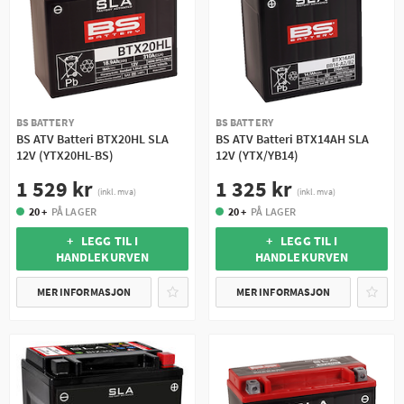
BS BATTERY
BS BATTERY
BS ATV Batteri BTX20HL SLA
BS ATV Batteri BTX14AH SLA
12V (YTX20HL-BS)
12V (YTX/YB14)
1 529 kr
1 325 kr
(inkl. mva)
(inkl. mva)
20 +
PÅ LAGER
20 +
PÅ LAGER
+ LEGG TIL I
+ LEGG TIL I
HANDLEKURVEN
HANDLEKURVEN
MER INFORMASJON
MER INFORMASJON