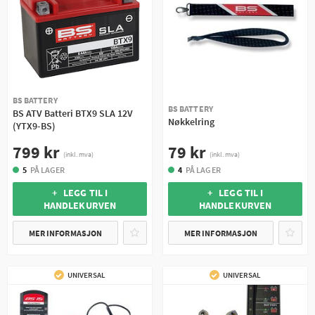
BS BATTERY
BS BATTERY
BS ATV Batteri BTX9 SLA 12V
Nøkkelring
(YTX9-BS)
79 kr
799 kr
(inkl. mva)
(inkl. mva)
4
PÅ LAGER
5
PÅ LAGER
+ LEGG TIL I
+ LEGG TIL I
HANDLEKURVEN
HANDLEKURVEN
MER INFORMASJON
MER INFORMASJON
UNIVERSAL
UNIVERSAL