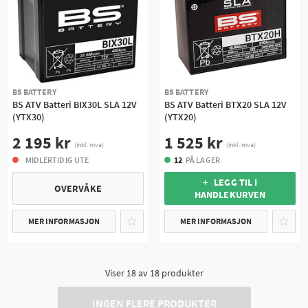
BS BATTERY
BS BATTERY
BS ATV Batteri BIX30L SLA 12V
BS ATV Batteri BTX20 SLA 12V
(YTX30)
(YTX20)
2 195 kr
1 525 kr
(inkl. mva)
(inkl. mva)
MIDLERTIDIG UTE
12
PÅ LAGER
+ LEGG TIL I
OVERVÅKE
HANDLEKURVEN
MER INFORMASJON
MER INFORMASJON
Viser
18
av
18
produkter
INGEN FLERE PRODUKTER