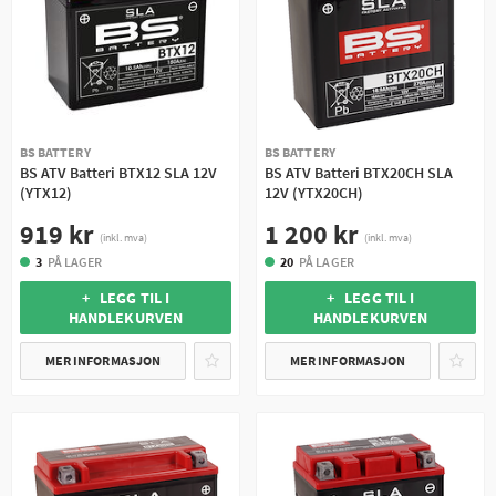
BS BATTERY
BS BATTERY
BS ATV Batteri BTX12 SLA 12V
BS ATV Batteri BTX20CH SLA
(YTX12)
12V (YTX20CH)
919 kr
1 200 kr
(inkl. mva)
(inkl. mva)
3
PÅ LAGER
20
PÅ LAGER
+ LEGG TIL I
+ LEGG TIL I
HANDLEKURVEN
HANDLEKURVEN
MER INFORMASJON
MER INFORMASJON