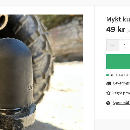
Mykt ku
49 kr
(i
−
20 +
PÅ LA
Leverings
Lagre pro
Spørsmål