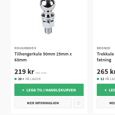
ROUGHWORX
BRONCO
Tilhengerkule 50mm 25mm x
Trekkule
63mm
fatning
219 kr
265 k
(inkl. mva)
20 +
PÅ LAGER
12
PÅ LA
+ LEGG TIL I HANDLEKURVEN
+ LE
MER INFORMASJON
ME