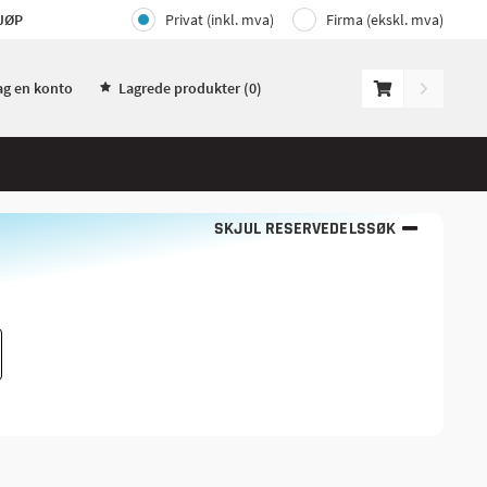
JØP
Privat (inkl. mva)
Firma (ekskl. mva)
ag en konto
Lagrede produkter (
0
)
SKJUL RESERVEDELSSØK