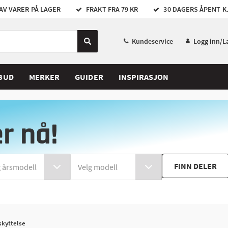
AV VARER PÅ LAGER
FRAKT FRA 79 KR
30 DAGERS ÅPENT K
Kundeservice
Logg inn/L
BUD
MERKER
GUIDER
INSPIRASJON
er nå!
FINN DELER
skyttelse