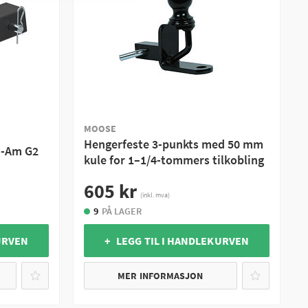
MOOSE
Hengerfeste 3-punkts med 50 mm
n-Am G2
kule for 1–1/4-tommers tilkobling
605 kr
(inkl. mva)
9
PÅ LAGER
URVEN
+ LEGG TIL I HANDLEKURVEN
MER INFORMASJON