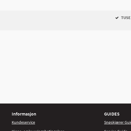
TUSEN
Informasjon
GUIDES
Kundeservice
Snøskjærer Gui