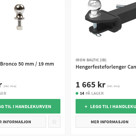
IRON BALTIC (IB)
 Bronco 50 mm / 19 mm
Hengerfesteforlenger Ca
r
1 665 kr
(inkl. mva)
(inkl. mva)
GER
14
PÅ LAGER
GG TIL I HANDLEKURVEN
+ LEGG TIL I HANDLEK
R INFORMASJON
MER INFORMASJON