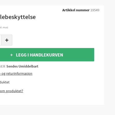
Artikkel nummer
19549
lebeskyttelse
nkl. mva)
+
+ LEGG I HANDLEKURVEN
GER
Sendes Umiddelbart
- og returinformasjon
duktet
 om produktet?