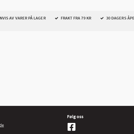
VIS AV VARER PÅ LAGER
FRAKT FRA 79 KR
30 DAGERS ÅP
Følg oss
de