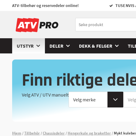
ATV-tilbehør og reservedeler online!
TUSENVIS 
UTSTYR
DELER
DEKK & FELGER
TIL
Finn riktige del
Velg ATV / UTV manuelt
Hjem
Tillbehör
Chassisdeler
Hengerkule og braketter
Mykt kulebe