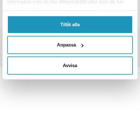
information som du har tillhandahållit eller som de har
INGEN FLERE PRODUKTER
samlat in när du har använt deras tjänster.
Tillåt alla
TUSENVIS AV VARER PÅ LAGER
FRAKT FRA 79 KR
Anpassa
30 DAGERS ÅPENT KJØP
Avvisa