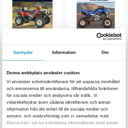
CLYMER
CLYMER
Samtycke
Information
Om
Clymer verkstedmanual Polaris
Clymer verkstedmanual
400/450/500 96–13
Yamaha Raptor 700
660 kr
611 kr
(inkl. mva)
(inkl. mva)
Denna webbplats använder cookies
BESTILLINGSVARE
BESTILLINGSVARE
Vi använder enhetsidentifierare för att anpassa innehållet
+ LEGG TIL I
+ LEGG TIL I
och annonserna till användarna, tillhandahålla funktioner
HANDLEKURVEN
HANDLEKURVEN
för sociala medier och analysera vår trafik. Vi
MER INFORMASJON
MER INFORMASJON
vidarebefordrar även sådana identifierare och annan
information från din enhet till de sociala medier och
annons- och analysföretag som vi samarbetar med.
Dessa kan i sin tur kombinera informationen med annan
Viser
2
av
2
produkter