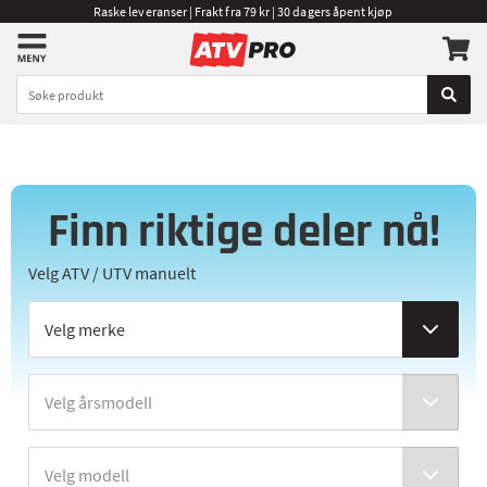
Raske leveranser | Frakt fra 79 kr | 30 dagers åpent kjøp
Finn riktige deler nå!
Velg ATV / UTV manuelt