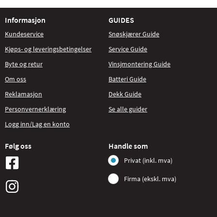
Informasjon
GUIDES
Kundeservice
Snøskjærer Guide
Kjøps- og leveringsbetingelser
Service Guide
Byte og retur
Vinsjmontering Guide
Om oss
Batteri Guide
Reklamasjon
Dekk Guide
Personvernerklæring
Se alle guider
Logg inn/Lag en konto
Følg oss
Handle som
Privat (inkl. mva)
Firma (ekskl. mva)