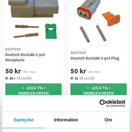
DEUTSCH
DEUTSCH
Deutsch Kontakt 2-pol
Deutsch Kontakt 2-pol Plug
Receptacle
50 kr
50 kr
(inkl. mva)
(inkl. mva)
12
PÅ LAGER
20 +
PÅ LAGER
+ LEGG TIL I
+ LEGG TIL I
HANDLEKURVEN
HANDLEKURVEN
MER INFORMASJON
MER INFORMASJON
Samtycke
Information
Om
UNIVERSAL
UNIVERSAL