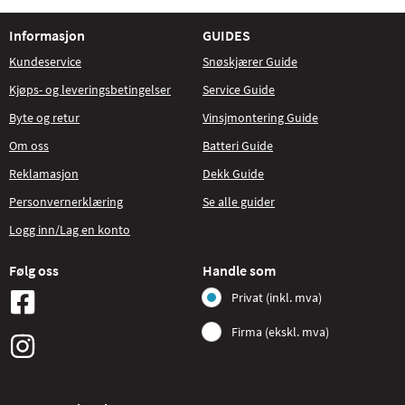
Informasjon
GUIDES
Kundeservice
Snøskjærer Guide
Kjøps- og leveringsbetingelser
Service Guide
Byte og retur
Vinsjmontering Guide
Om oss
Batteri Guide
Reklamasjon
Dekk Guide
Personvernerklæring
Se alle guider
Logg inn/Lag en konto
Følg oss
Handle som
Privat (inkl. mva)
Firma (ekskl. mva)