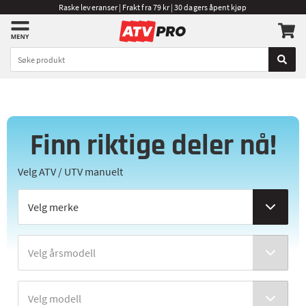
Raske leveranser | Frakt fra 79 kr | 30 dagers åpent kjøp
Finn riktige deler nå!
Velg ATV / UTV manuelt