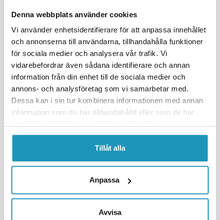
Denna webbplats använder cookies
Vi använder enhetsidentifierare för att anpassa innehållet
och annonserna till användarna, tillhandahålla funktioner
för sociala medier och analysera vår trafik. Vi
vidarebefordrar även sådana identifierare och annan
information från din enhet till de sociala medier och
DEUTSCH
DEUTSCH
annons- och analysföretag som vi samarbetar med.
Deutsch kontakt hann / plugg
Deutsch Y-strømkabel
med kabel
Dessa kan i sin tur kombinera informationen med annan
information som du har tillhandahållit eller som de har
198 kr
135 kr
(inkl. mva)
(inkl. mva)
samlat in när du har använt deras tjänster.
MIDLERTIDIG UTE
MIDLERTIDIG UTE
Tillåt alla
OVERVÅKE
OVERVÅKE
MER INFORMASJON
MER INFORMASJON
Anpassa
Viser
4
av
4
produkter
Avvisa