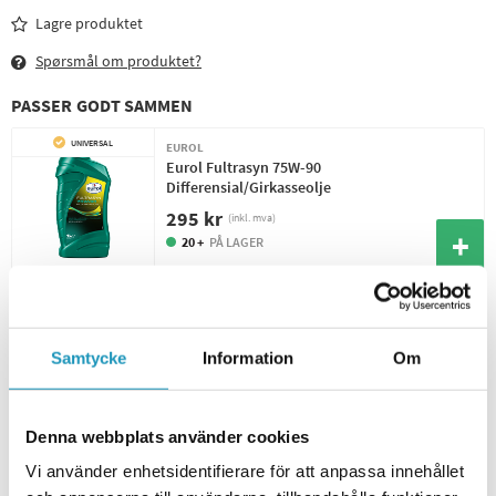
Lagre produktet
Spørsmål om produktet?
PASSER GODT SAMMEN
UNIVERSAL
EUROL
Eurol Fultrasyn 75W-90
Differensial/Girkasseolje
295 kr
(inkl. mva)
20 +
PÅ LAGER
UNIVERSAL
EUROL
Eurol Fulltrax 75W-140 Limited Slip
Differensial/Girkasseolje
Samtycke
Information
Om
295 kr
(inkl. mva)
20 +
PÅ LAGER
Denna webbplats använder cookies
UNIVERSAL
BEL-RAY
Vi använder enhetsidentifierare för att anpassa innehållet
Belray Gearsaver Transmision Oil 80W