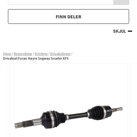
FINN DELER
SKJUL
Hjem
Reservdelar
Drivlinje
Drivakslinger
Drivaksel Foran Høyre Segway Snarler AT6