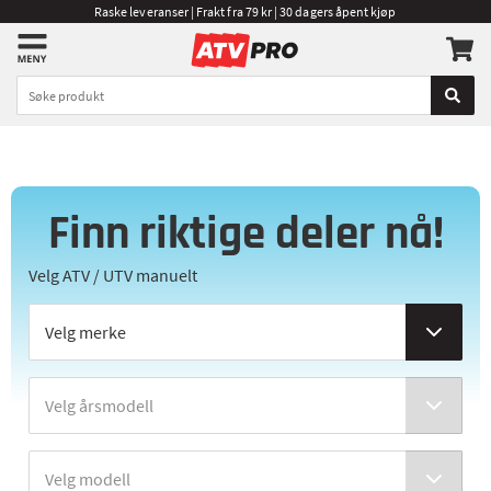
Raske leveranser | Frakt fra 79 kr | 30 dagers åpent kjøp
Finn riktige deler nå!
Velg ATV / UTV manuelt