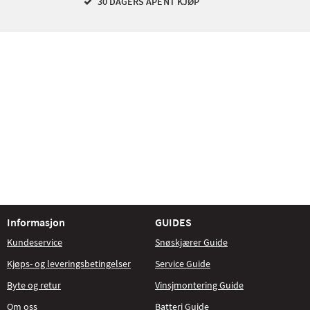
30 DAGERS ÅPENT KJØP
Informasjon
GUIDES
Kundeservice
Snøskjærer Guide
Kjøps- og leveringsbetingelser
Service Guide
Byte og retur
Vinsjmontering Guide
Om oss
Batteri Guide