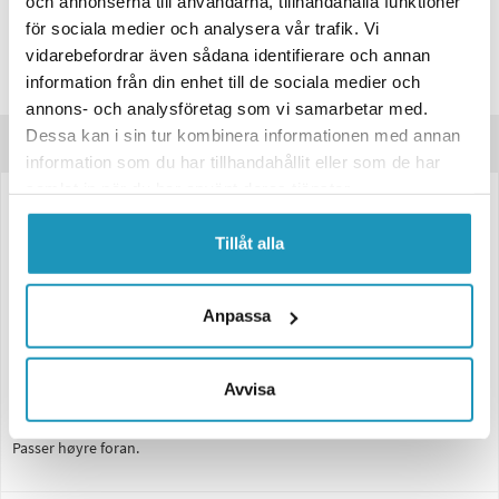
och annonserna till användarna, tillhandahålla funktioner
Differential/Girkasseolje 1L
för sociala medier och analysera vår trafik. Vi
249 kr
(inkl. mva)
vidarebefordrar även sådana identifierare och annan
20 +
PÅ LAGER
information från din enhet till de sociala medier och
annons- och analysföretag som vi samarbetar med.
Dessa kan i sin tur kombinera informationen med annan
Produktbeskrivelse
information som du har tillhandahållit eller som de har
samlat in när du har använt deras tjänster.
Komplett sammensatt aksel for enkel installasjon.
Tillåt alla
Originalerstatning av meget høy kvalitet!
Husk å kjøpe med differensialolje, da denne ofte lekker ut når man
Anpassa
løsner drivakselen.
Akselen passer modellene som finnes i listen nedenfor: "Passer disse
modellene".
Avvisa
Passer høyre foran.