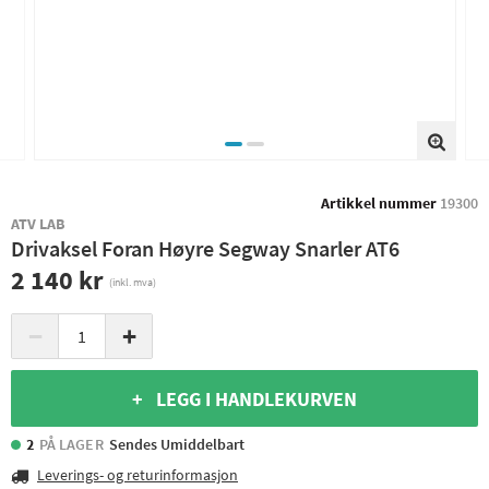
Artikkel nummer
19300
ATV LAB
Drivaksel Foran Høyre Segway Snarler AT6
2 140 kr
(inkl. mva)
−
+
+ LEGG I HANDLEKURVEN
2
PÅ LAGER
Sendes Umiddelbart
Leverings- og returinformasjon