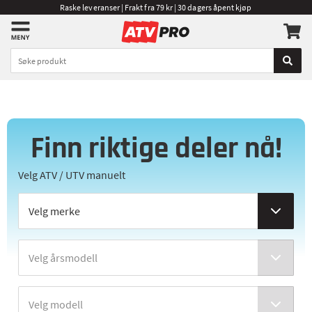
Raske leveranser | Frakt fra 79 kr | 30 dagers åpent kjøp
Finn riktige deler nå!
Velg ATV / UTV manuelt