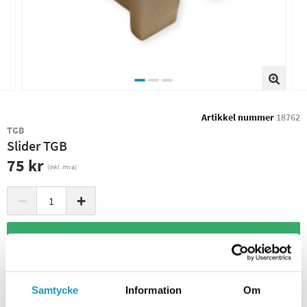
Artikkel nummer
18762
TGB
Slider TGB
75 kr
(inkl. mva)
−
+
+ LEGG I HANDLEKURVEN
8
PÅ LAGER
Sendes Umiddelbart
Leverings- og returinformasjon
Samtycke
Information
Om