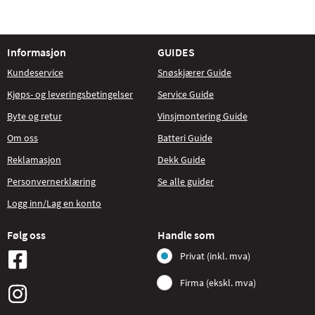
Informasjon
GUIDES
Kundeservice
Snøskjærer Guide
Kjøps- og leveringsbetingelser
Service Guide
Byte og retur
Vinsjmontering Guide
Om oss
Batteri Guide
Reklamasjon
Dekk Guide
Personvernerklæring
Se alle guider
Logg inn/Lag en konto
Følg oss
Handle som
Privat (inkl. mva)
Firma (ekskl. mva)