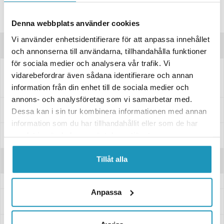
Lagre produktet
Spørsmål om produktet?
Denna webbplats använder cookies
Vi använder enhetsidentifierare för att anpassa innehållet
Produktbeskrivelse
och annonserna till användarna, tillhandahålla funktioner
för sociala medier och analysera vår trafik. Vi
vidarebefordrar även sådana identifierare och annan
Plastglider for primærvariator. Passer utvalgte modeller fra TGB.
information från din enhet till de sociala medier och
annons- och analysföretag som vi samarbetar med.
Passer til disse modellene
Dessa kan i sin tur kombinera informationen med annan
information som du har tillhandahållit eller som de har
Spesifikasjoner
samlat in när du har använt deras tjänster.
Tillåt alla
Anmeldelser
Anpassa
Spørsmål og svar