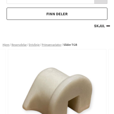
FINN DELER
SKJUL
Hjem
Reservdelar
Drivlinje
Primærvariator
Slider TGB