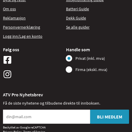
Om oss
Batteri Guide
Reklamasjon
Dekk Guide
Personvernerklæring
Se alle guider
Logg inn/Lag en konto
Følg oss
Handle som
Privat (inkl. mva)
Firma (ekskl. mva)
ATV Pro Nyhetsbrev
Få de siste nyhetene og tilbudene direkte til innboksen.
BLI MEDLEM
Beskyttet av Google reCAPTCHA
Privacy Policy
,
Terms of Service