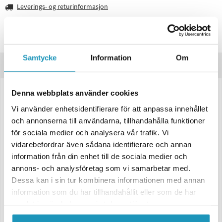
Leverings- og returinformasjon
Lagre produktet
Spørsmål om produktet?
Samtycke
Information
Om
Produktbeskrivelse
Denna webbplats använder cookies
Variatorkit for CF Moto CForce 1000
Vi använder enhetsidentifierare för att anpassa innehållet
For 30-34 Toms Dekk
och annonserna till användarna, tillhandahålla funktioner
Stage 3-kit er det beste valget du kan gjøre for din ATV. Den
för sociala medier och analysera vår trafik. Vi
oppgraderte helixen, som er inkludert i våre Stage 3-kit, er den viktigste
vidarebefordrar även sådana identifierare och annan
delen for å kontrollere CVT oppgiring og nedgiring. Med riktig Stage 3-
information från din enhet till de sociala medier och
kit for ditt bruksområde får du beste ytelse og beste kjøreopplevelse.
annons- och analysföretag som vi samarbetar med.
Stage 3 "SKEG MØNSTER" kit for dekk 30"-34"
Dessa kan i sin tur kombinera informationen med annan
information som du har tillhandahållit eller som de har
samlat in när du har använt deras tjänster.
For EKSTREME brukere – når monster ikke er nok, er MØNSTER et steg
opp!