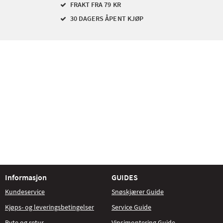
FRAKT FRA 79 KR
30 DAGERS ÅPENT KJØP
Informasjon
GUIDES
Kundeservice
Snøskjærer Guide
Kjøps- og leveringsbetingelser
Service Guide
Byte og retur
Vinsjmontering Guide