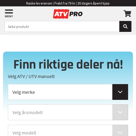
Raske leveranser | Frakt fra 79 kr | 30 dagers åpent kjøp
Finn riktige deler nå!
Velg ATV / UTV manuelt