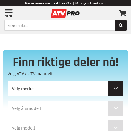
Raske leveranser | Frakt fra 79 kr | 30 dagers åpent kjøp
Finn riktige deler nå!
Velg ATV / UTV manuelt