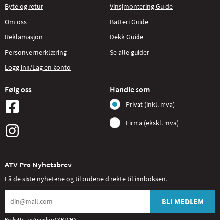
Byte og retur
Vinsjmontering Guide
Om oss
Batteri Guide
Reklamasjon
Dekk Guide
Personvernerklæring
Se alle guider
Logg inn/Lag en konto
Følg oss
Handle som
Privat (inkl. mva)
Firma (ekskl. mva)
ATV Pro Nyhetsbrev
Få de siste nyhetene og tilbudene direkte til innboksen.
BLI MEDLEM
Beskyttet av Google reCAPTCHA