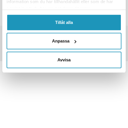
information som du har tillhandahållit eller som de har
INGEN FLERE PRODUKTER
samlat in när du har använt deras tjänster.
Tillåt alla
TUSENVIS AV VARER PÅ LAGER
FRAKT FRA 79 KR
Anpassa
30 DAGERS ÅPENT KJØP
Avvisa