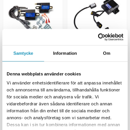
DYNATEK
DYNATEK
Samtycke
Information
Om
Tennspole Kawasaki
CDI boks Dynatek Suzuki LT-
KVF650/750 Brute Force
Z50/Z90
1 885 kr
5 305 kr
(inkl. mva)
(inkl. mva)
Denna webbplats använder cookies
MIDLERTIDIG UTE
1
PÅ LAGER
Vi använder enhetsidentifierare för att anpassa innehållet
+ LEGG TIL I
OVERVÅKE
och annonserna till användarna, tillhandahålla funktioner
HANDLEKURVEN
för sociala medier och analysera vår trafik. Vi
MER INFORMASJON
MER INFORMASJON
vidarebefordrar även sådana identifierare och annan
information från din enhet till de sociala medier och
annons- och analysföretag som vi samarbetar med.
Dessa kan i sin tur kombinera informationen med annan
Viser
2
av
2
produkter