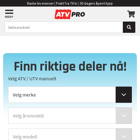
Raske leveranser | Frakt fra 79 kr | 30 dagers åpent kjøp
Finn riktige deler nå!
Velg ATV / UTV manuelt