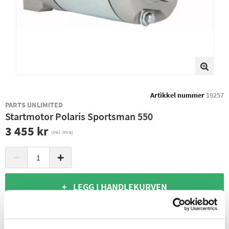
Artikkel nummer
19257
PARTS UNLIMITED
Startmotor Polaris Sportsman 550
3 455 kr
(inkl. mva)
−
+
+ LEGG I HANDLEKURVEN
1
PÅ LAGER
Sendes Umiddelbart
Leverings- og returinformasjon