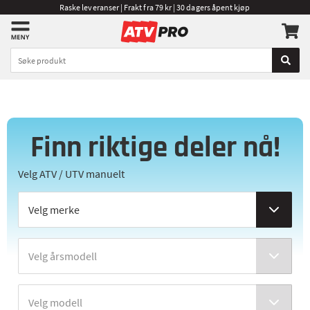
Raske leveranser | Frakt fra 79 kr | 30 dagers åpent kjøp
Finn riktige deler nå!
Velg ATV / UTV manuelt