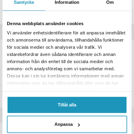
Samtycke
Information
Om
Lagre produktet
Spørsmål om produktet?
Denna webbplats använder cookies
Produktbeskrivelse
Vi använder enhetsidentifierare för att anpassa innehållet
och annonserna till användarna, tillhandahålla funktioner
Startmotor Polaris Sportsman 550. Startmotoren er produsert for å
för sociala medier och analysera vår trafik. Vi
oppfylle eller overgå OEM-spesifikasjoner. Isolert hus for rust- og
vidarebefordrar även sådana identifierare och annan
korrosjonsbeskyttelse. Gummitetninger på topp og bunn av enheten
information från din enhet till de sociala medier och
sikrer tørr drift for lengre levetid. 90/10 kobberforinger for økt
annons- och analysföretag som vi samarbetar med.
holdbarhet.
Dessa kan i sin tur kombinera informationen med annan
information som du har tillhandahållit eller som de har
Passer til disse modellene
samlat in när du har använt deras tjänster.
Spesifikasjoner
Tillåt alla
Anmeldelser
Anpassa