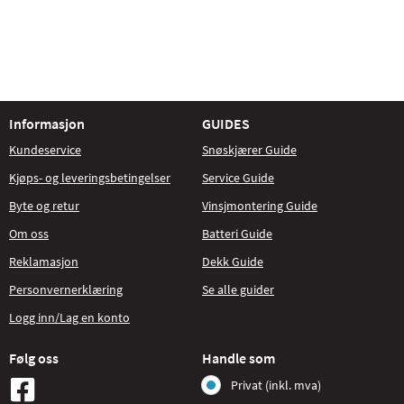
Informasjon
GUIDES
Kundeservice
Snøskjærer Guide
Kjøps- og leveringsbetingelser
Service Guide
Byte og retur
Vinsjmontering Guide
Om oss
Batteri Guide
Reklamasjon
Dekk Guide
Personvernerklæring
Se alle guider
Logg inn/Lag en konto
Følg oss
Handle som
Privat (inkl. mva)