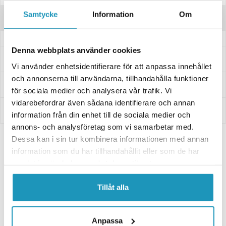
Samtycke
Information
Om
Anmeldelser
Denna webbplats använder cookies
Spørsmål og svar
Vi använder enhetsidentifierare för att anpassa innehållet
och annonserna till användarna, tillhandahålla funktioner
Levering og retur
för sociala medier och analysera vår trafik. Vi
vidarebefordrar även sådana identifierare och annan
Innbetaling
information från din enhet till de sociala medier och
annons- och analysföretag som vi samarbetar med.
Dessa kan i sin tur kombinera informationen med annan
information som du har tillhandahållit eller som de har
1x Eurol Sportbike 10W-40 Helsyntetisk 1L
samlat in när du har använt deras tjänster.
209 kr
10W-40 Helsyntetisk motorolje for ATV, UTV og MC
Gå til produktet
Tillåt alla
1x NGK Tennplugg CR7HSA
65 kr
Anpassa