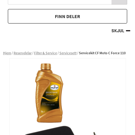
FINN DELER
SKJUL
Hjem
Reservdelar
Filter & Service
Servicesett
Servicekit CF Moto C Force 110