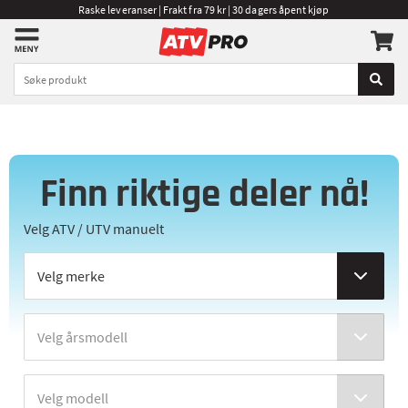
Raske leveranser | Frakt fra 79 kr | 30 dagers åpent kjøp
Finn riktige deler nå!
Velg ATV / UTV manuelt