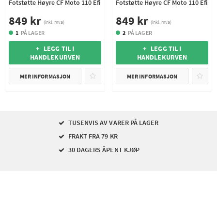
Fotstøtte Høyre CF Moto 110 Efi
Fotstøtte Høyre CF Moto 110 Efi
849 kr
849 kr
(inkl. mva)
(inkl. mva)
1
PÅ LAGER
2
PÅ LAGER
+ LEGG TIL I
+ LEGG TIL I
HANDLEKURVEN
HANDLEKURVEN
MER INFORMASJON
MER INFORMASJON
TUSENVIS AV VARER PÅ LAGER
FRAKT FRA 79 KR
30 DAGERS ÅPENT KJØP