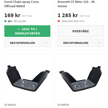
Eurol Chain spray Cross
Drevsett CF Moto 110 – 46
Offroad 400ml
tenner
169 kr
1 285 kr
(inkl. mva)
(inkl. mva)
20 +
PÅ LAGER
MIDLERTIDIG UTE
+ LEGG TIL I
OVERVÅKE
HANDLEKURVEN
MER INFORMASJON
MER INFORMASJON
CF MOTO
CF MOTO