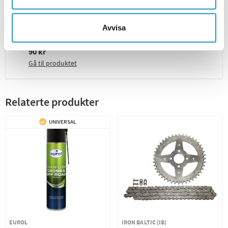
Tändstift för ATV och Quad
Gå til produktet
Avvisa
1x Luftfilter CF Moto 110 EFi
90 kr
Gå til produktet
Relaterte produkter
UNIVERSAL
EUROL
IRON BALTIC (IB)