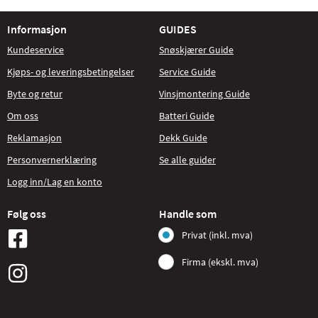
Informasjon
GUIDES
Kundeservice
Snøskjærer Guide
Kjøps- og leveringsbetingelser
Service Guide
Byte og retur
Vinsjmontering Guide
Om oss
Batteri Guide
Reklamasjon
Dekk Guide
Personvernerklæring
Se alle guider
Logg inn/Lag en konto
Følg oss
Handle som
Privat (inkl. mva)
Firma (ekskl. mva)