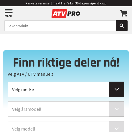
Raske leveranser | Frakt fra 79 kr | 30 dagers åpent kjøp
Finn riktige deler nå!
Velg ATV / UTV manuelt