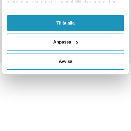
information som du har tillhandahållit eller som de har
INGEN FLERE PRODUKTER
samlat in när du har använt deras tjänster.
Tillåt alla
TUSENVIS AV VARER PÅ LAGER
FRAKT FRA 79 KR
Anpassa
30 DAGERS ÅPENT KJØP
Avvisa