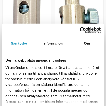
FIX
FIX
Samtycke
Information
Om
Nippel universal vaier 5 x 7 mm
Nippel universal vaier 7 x 11
– enkeltvis
mm – enkeltvis
39 kr
40 kr
(inkl. mva)
(inkl. mva)
Denna webbplats använder cookies
17
PÅ LAGER
20 +
PÅ LAGER
Vi använder enhetsidentifierare för att anpassa innehållet
+ LEGG TIL I
+ LEGG TIL I
och annonserna till användarna, tillhandahålla funktioner
HANDLEKURVEN
HANDLEKURVEN
för sociala medier och analysera vår trafik. Vi
MER INFORMASJON
MER INFORMASJON
vidarebefordrar även sådana identifierare och annan
information från din enhet till de sociala medier och
annons- och analysföretag som vi samarbetar med.
Dessa kan i sin tur kombinera informationen med annan
Viser
2
av
2
produkter