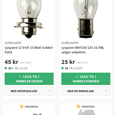
GLÖDLAMPA
GLÖDLAMPA
Lyspære 12 Volt 15 Watt Sokkel
Lyspære BAY15d 12V 21/5W,
P26S
selges enkeltvis
45 kr
25 kr
(inkl. mva)
(inkl. mva)
20 +
PÅ LAGER
14
PÅ LAGER
+ LEGG TIL I
+ LEGG TIL I
HANDLEKURVEN
HANDLEKURVEN
MER INFORMASJON
MER INFORMASJON
UNIVERSAL
UNIVERSAL