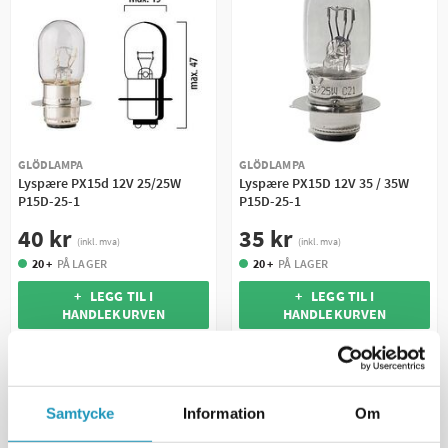
GLÖDLAMPA
GLÖDLAMPA
Lyspære PX15d 12V 25/25W
Lyspære PX15D 12V 35 / 35W
P15D-25-1
P15D-25-1
40 kr
35 kr
(inkl. mva)
(inkl. mva)
20 +
PÅ LAGER
20 +
PÅ LAGER
+ LEGG TIL I
+ LEGG TIL I
HANDLEKURVEN
HANDLEKURVEN
MER INFORMASJON
MER INFORMASJON
Samtycke
Information
Om
UNIVERSAL
UNIVERSAL