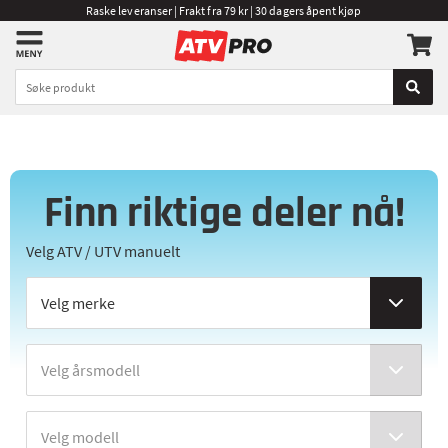
Raske leveranser | Frakt fra 79 kr | 30 dagers åpent kjøp
Finn riktige deler nå!
Velg ATV / UTV manuelt