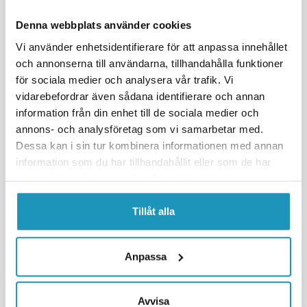
Denna webbplats använder cookies
Vi använder enhetsidentifierare för att anpassa innehållet
och annonserna till användarna, tillhandahålla funktioner
för sociala medier och analysera vår trafik. Vi
vidarebefordrar även sådana identifierare och annan
GLÖDLAMPA
information från din enhet till de sociala medier och
Lyspære 12V 65W P20D /
GLÖDLAMPA
annons- och analysföretag som vi samarbetar med.
Hel/halvlys CF Moto C Force
Lyspære BAX9s
Dessa kan i sin tur kombinera informationen med annan
550
information som du har tillhandahållit eller som de har
50 kr
640 kr
(inkl. mva)
(inkl. mva)
samlat in när du har använt deras tjänster.
BESTILLINGSVARE
2
PÅ LAGER
Tillåt alla
+ LEGG TIL I
+ LEGG TIL I
HANDLEKURVEN
HANDLEKURVEN
MER INFORMASJON
MER INFORMASJON
Anpassa
UNIVERSAL
UNIVERSAL
Avvisa