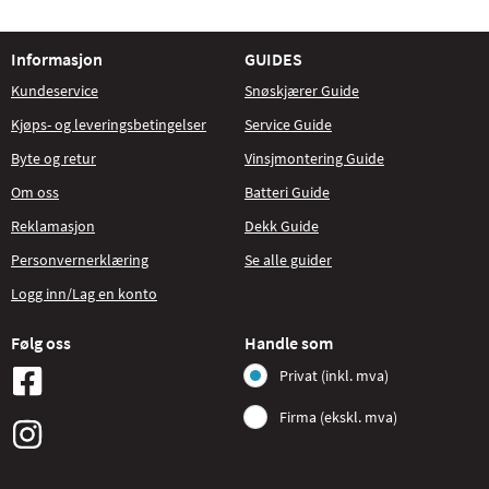
Informasjon
GUIDES
Kundeservice
Snøskjærer Guide
Kjøps- og leveringsbetingelser
Service Guide
Byte og retur
Vinsjmontering Guide
Om oss
Batteri Guide
Reklamasjon
Dekk Guide
Personvernerklæring
Se alle guider
Logg inn/Lag en konto
Følg oss
Handle som
Privat (inkl. mva)
Firma (ekskl. mva)