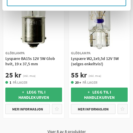
GLÖDLAMPA
GLÖDLAMPA
Lyspære BA15s 12V 5W Glob
Lyspære W2,1x9,5d 12V 5W
hvit, 19 x 37,5 mm
(selges enkeltvis!)
25 kr
55 kr
(inkl. mva)
(inkl. mva)
1
PÅ LAGER
20 +
PÅ LAGER
+ LEGG TIL I
+ LEGG TIL I
HANDLEKURVEN
HANDLEKURVEN
MER INFORMASJON
MER INFORMASJON
Viser
8
av
8
produkter