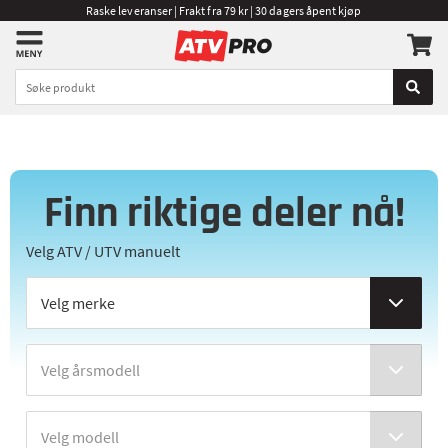
Raske leveranser | Frakt fra 79 kr | 30 dagers åpent kjøp
Finn riktige deler nå!
Velg ATV / UTV manuelt