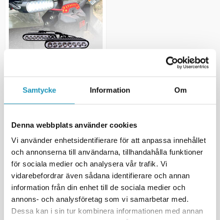
ILLUMALL
Samtycke
Information
Om
Arbeidsbelysning LED Slim
40W
730 kr
(inkl. mva)
Denna webbplats använder cookies
20 +
PÅ LAGER
Vi använder enhetsidentifierare för att anpassa innehållet
+ LEGG TIL I
och annonserna till användarna, tillhandahålla funktioner
HANDLEKURVEN
för sociala medier och analysera vår trafik. Vi
MER INFORMASJON
vidarebefordrar även sådana identifierare och annan
information från din enhet till de sociala medier och
annons- och analysföretag som vi samarbetar med.
Dessa kan i sin tur kombinera informationen med annan
Viser
1
av
1
produkt