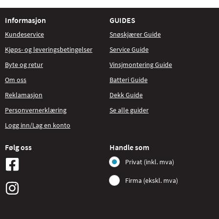
Informasjon
GUIDES
Kundeservice
Snøskjærer Guide
Kjøps- og leveringsbetingelser
Service Guide
Byte og retur
Vinsjmontering Guide
Om oss
Batteri Guide
Reklamasjon
Dekk Guide
Personvernerklæring
Se alle guider
Logg inn/Lag en konto
Følg oss
Handle som
Privat (inkl. mva)
Firma (ekskl. mva)