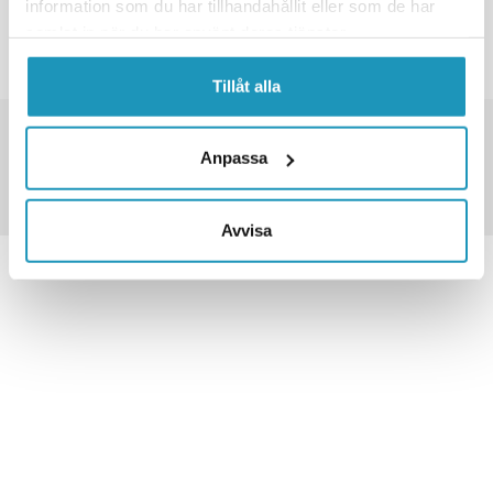
information som du har tillhandahållit eller som de har
INGEN FLERE PRODUKTER
samlat in när du har använt deras tjänster.
Tillåt alla
TUSENVIS AV VARER PÅ LAGER
FRAKT FRA 79 KR
Anpassa
30 DAGERS ÅPENT KJØP
Avvisa