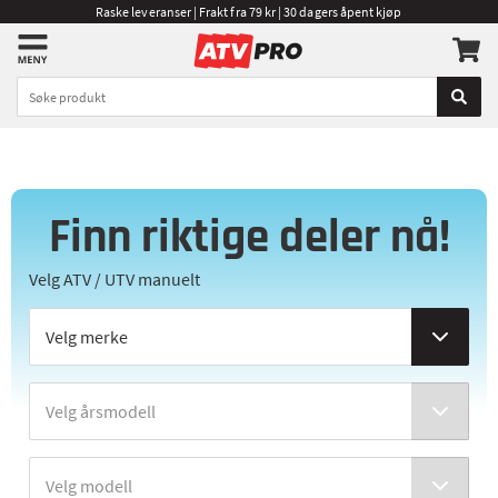
Raske leveranser | Frakt fra 79 kr | 30 dagers åpent kjøp
Finn riktige deler nå!
Velg ATV / UTV manuelt