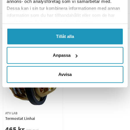
annons- och analysföretag som vi samarbetar med.
Levering og retur
Dessa kan i sin tur kombinera informationen med annan
information som du har tillhandahållit eller som de har
Innbetaling
samlat in när du har använt deras tjänster.
Tillåt alla
Relaterte produkter
Anpassa
Avvisa
ATV LAB
Termostat Linhai
465 kr