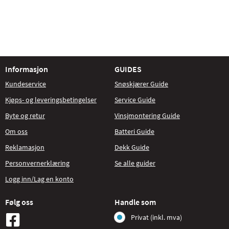
Informasjon
GUIDES
Kundeservice
Snøskjærer Guide
Kjøps- og leveringsbetingelser
Service Guide
Byte og retur
Vinsjmontering Guide
Om oss
Batteri Guide
Reklamasjon
Dekk Guide
Personvernerklæring
Se alle guider
Logg inn/Lag en konto
Følg oss
Handle som
Privat (inkl. mva)