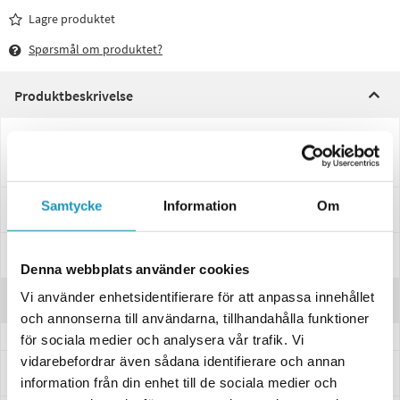
Lagre produktet
Spørsmål om produktet?
Produktbeskrivelse
Kappe til termostaten på Linhai 300
Samtycke
Information
Om
Passer til disse modellene
Spesifikasjoner
Denna webbplats använder cookies
Vi använder enhetsidentifierare för att anpassa innehållet
Anmeldelser
och annonserna till användarna, tillhandahålla funktioner
för sociala medier och analysera vår trafik. Vi
vidarebefordrar även sådana identifierare och annan
Spørsmål og svar
information från din enhet till de sociala medier och