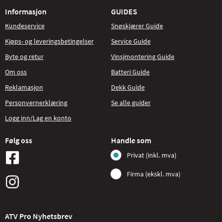
Informasjon
GUIDES
Kundeservice
Snøskjærer Guide
Kjøps- og leveringsbetingelser
Service Guide
Byte og retur
Vinsjmontering Guide
Om oss
Batteri Guide
Reklamasjon
Dekk Guide
Personvernerklæring
Se alle guider
Logg inn/Lag en konto
Følg oss
Handle som
Privat (inkl. mva)
Firma (ekskl. mva)
ATV Pro Nyhetsbrev