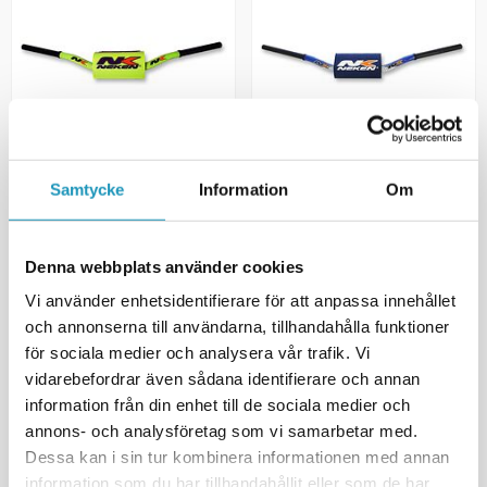
NEKEN
NEKEN
Samtycke
Information
Om
NEKEN Fatbar ATV Styre Grønn
NEKEN Fatbar ATV Styre Blå
1 588 kr
1 588 kr
(inkl. mva)
(inkl. mva)
Denna webbplats använder cookies
BESTILLINGSVARE
BESTILLINGSVARE
Vi använder enhetsidentifierare för att anpassa innehållet
+ LEGG TIL I
+ LEGG TIL I
HANDLEKURVEN
HANDLEKURVEN
och annonserna till användarna, tillhandahålla funktioner
för sociala medier och analysera vår trafik. Vi
MER INFORMASJON
MER INFORMASJON
vidarebefordrar även sådana identifierare och annan
information från din enhet till de sociala medier och
annons- och analysföretag som vi samarbetar med.
Viser
2
av
2
produkter
Dessa kan i sin tur kombinera informationen med annan
information som du har tillhandahållit eller som de har