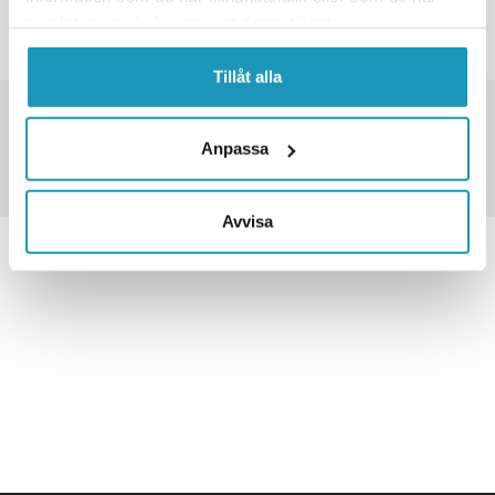
INGEN FLERE PRODUKTER
samlat in när du har använt deras tjänster.
Tillåt alla
TUSENVIS AV VARER PÅ LAGER
FRAKT FRA 79 KR
Anpassa
30 DAGERS ÅPENT KJØP
Avvisa