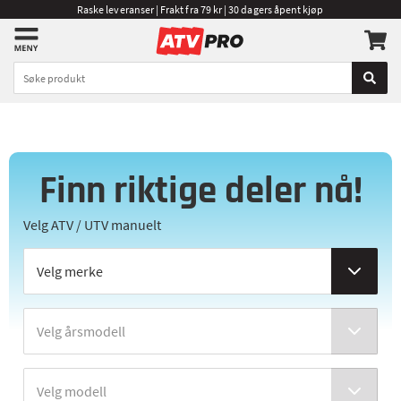
Raske leveranser | Frakt fra 79 kr | 30 dagers åpent kjøp
Finn riktige deler nå!
Velg ATV / UTV manuelt