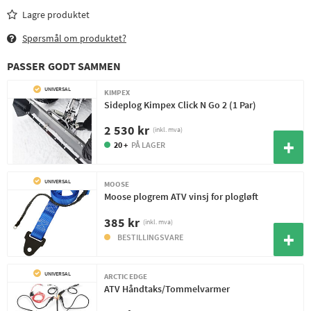
Lagre produktet
Spørsmål om produktet?
PASSER GODT SAMMEN
UNIVERSAL
KIMPEX
Sideplog Kimpex Click N Go 2 (1 Par)
2 530 kr
(inkl. mva)
20 +
PÅ LAGER
UNIVERSAL
MOOSE
Moose plogrem ATV vinsj for plogløft
385 kr
(inkl. mva)
BESTILLINGSVARE
UNIVERSAL
ARCTIC EDGE
ATV Håndtaks/Tommelvarmer