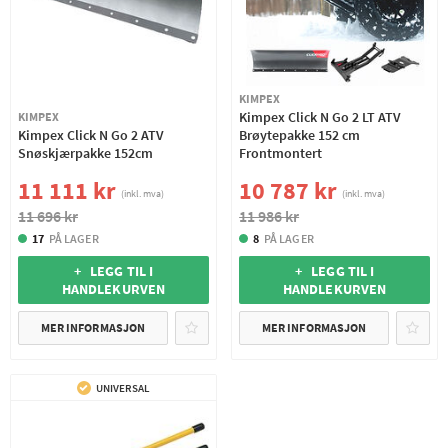
KIMPEX
Kimpex Click N Go 2 LT ATV
KIMPEX
Kimpex Click N Go 2 ATV
Brøytepakke 152 cm
Snøskjærpakke 152cm
Frontmontert
11 111 kr
10 787 kr
(inkl. mva)
(inkl. mva)
11 696 kr
11 986 kr
17
PÅ LAGER
8
PÅ LAGER
+ LEGG TIL I
+ LEGG TIL I
HANDLEKURVEN
HANDLEKURVEN
MER INFORMASJON
MER INFORMASJON
UNIVERSAL