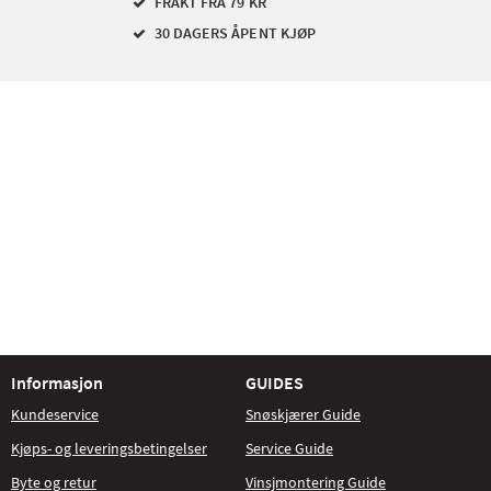
FRAKT FRA 79 KR
30 DAGERS ÅPENT KJØP
Informasjon
GUIDES
Kundeservice
Snøskjærer Guide
Kjøps- og leveringsbetingelser
Service Guide
Byte og retur
Vinsjmontering Guide