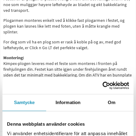
noe som muliggjør høyere løftehøyde av bladet og økt bakkeklaring
ved transport.
Plogarmen monteres enkelt ved å klikke fast plogarmen i festet, og
plogen kan løsnes like lett med foten, uten å måtte krangle med
splinter.
For deg som vil ha en plog som er rask å koble på og av, med god
løftehøyde, er Click n Go LT det perfekte valget.
Montering:
Kimpex-plogen leveres med et feste som monteres i fronten på
firehjulingen din. Festet kan sitte igjen under firehjulingen året rundt
siden det tar minimalt med bakkeklaring. Om din ATV har en bunnplate
montert kan det trenges visse modifikasjoner for å feste plogfestet.
Spesifikasjoner:
Bredde: 152 cm
Høyde: 43 cm
Samtycke
Information
Om
Justerbar sidelengs
Inkludert glidesko og vendbart slitestål
Bakkeklaring: Opp til 40 cm
Denna webbplats använder cookies
Vi använder enhetsidentifierare för att anpassa innehållet