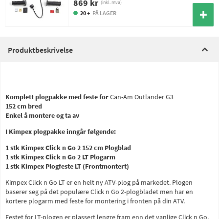
869 kr
(inkl. mva)
20 +
PÅ LAGER
Produktbeskrivelse
Komplett plogpakke med feste for
Can-Am Outlander G3
152 cm bred
Enkel å montere og ta av
I Kimpex plogpakke inngår følgende:
1 stk Kimpex Click n Go 2 152 cm Plogblad
1 stk Kimpex Click n Go 2 LT Plogarm
1 stk Kimpex Plogfeste LT (Frontmontert)
Kimpex Click n Go LT er en helt ny ATV-plog på markedet. Plogen
baserer seg på det populære Click n Go 2-plogbladet men har en
kortere plogarm med feste for montering i fronten på din ATV.
Festet for LT-plogen er plassert lengre fram enn det vanlige Click n Go,