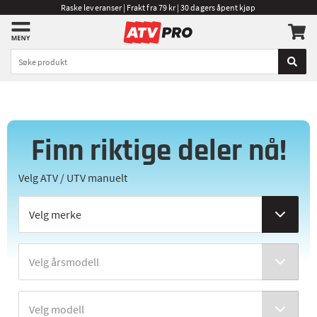
Raske leveranser | Frakt fra 79 kr | 30 dagers åpent kjøp
Finn riktige deler nå!
Velg ATV / UTV manuelt