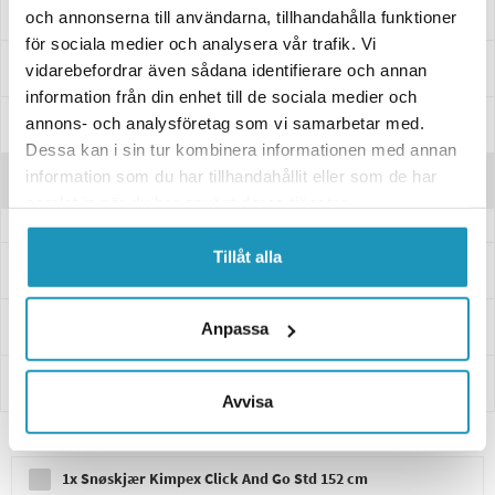
Passer til disse modellene
och annonserna till användarna, tillhandahålla funktioner
för sociala medier och analysera vår trafik. Vi
Spesifikasjoner
vidarebefordrar även sådana identifierare och annan
information från din enhet till de sociala medier och
annons- och analysföretag som vi samarbetar med.
Manualer & Guider
Dessa kan i sin tur kombinera informationen med annan
information som du har tillhandahållit eller som de har
Anmeldelser
samlat in när du har använt deras tjänster.
Tillåt alla
Spørsmål og svar
Levering og retur
Anpassa
Innbetaling
Avvisa
1x Snøskjær Kimpex Click And Go Std 152 cm