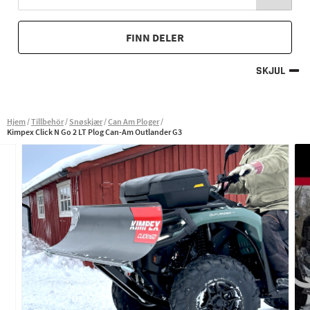
FINN DELER
SKJUL
Hjem
Tillbehör
Snøskjær
Can Am Ploger
Kimpex Click N Go 2 LT Plog Can-Am Outlander G3