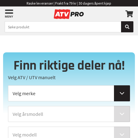
Raske leveranser | Frakt fra 79 kr | 30 dagers åpent kjøp
Finn riktige deler nå!
Velg ATV / UTV manuelt