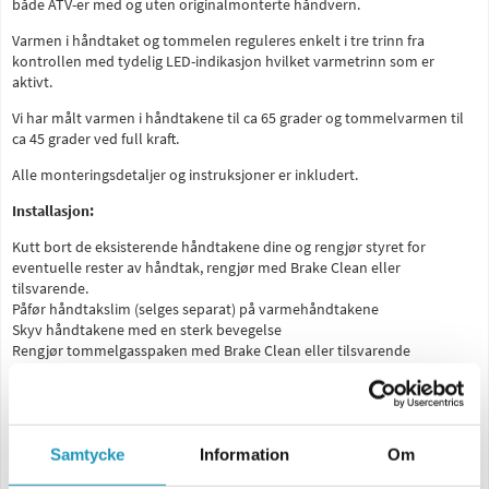
både ATV-er med og uten originalmonterte håndvern.
Varmen i håndtaket og tommelen reguleres enkelt i tre trinn fra
kontrollen med tydelig LED-indikasjon hvilket varmetrinn som er
aktivt.
Vi har målt varmen i håndtakene til ca 65 grader og tommelvarmen til
ca 45 grader ved full kraft.
Alle monteringsdetaljer og instruksjoner er inkludert.
Installasjon:
Kutt bort de eksisterende håndtakene dine og rengjør styret for
eventuelle rester av håndtak, rengjør med Brake Clean eller
tilsvarende.
Påfør håndtakslim (selges separat) på varmehåndtakene
Skyv håndtakene med en sterk bevegelse
Rengjør tommelgasspaken med Brake Clean eller tilsvarende
Sett den dobbeltsidige 3M®-tapen på tommelpakningen
Fest tommelvarmeelementet til 3M®-tapen
Fest TESA®-skumputen til varmeelementet
Plasser krympeslangen over elementet og varm opp med en
varmluftspistol/hårføner.
Samtycke
Information
Om
Monter braketten for av/på-knappen på styret i bakspeilbraketten eller