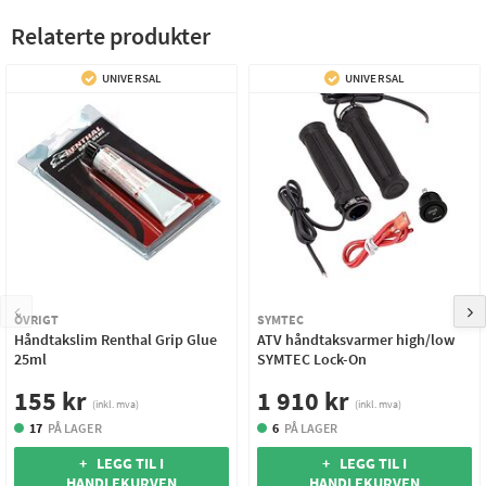
Relaterte produkter
UNIVERSAL
UNIVERSAL
ÖVRIGT
SYMTEC
Håndtakslim Renthal Grip Glue
ATV håndtaksvarmer high/low
25ml
SYMTEC Lock-On
155 kr
1 910 kr
(inkl. mva)
(inkl. mva)
17
PÅ LAGER
6
PÅ LAGER
+ LEGG TIL I
+ LEGG TIL I
HANDLEKURVEN
HANDLEKURVEN