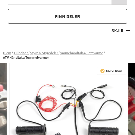
FINN DELER
SKJUL
Hjem
Tillbehör
Styre & Styredeler
Varmehåndtak & Setevarme
ATV Håndtaks/Tommelvarmer
UNIVERSAL