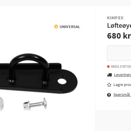
KIMPEX
Løfteøy
UNIVERSAL
680 k
MIDLERTID
Leverings
Lagre pro
Spørsmål