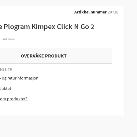
Artikkel nummer
20728
e Plogram Kimpex Click N Go 2
r
(inkl. mva)
OVERVÅKE PRODUKT
IG UTE
- og returinformasjon
duktet
 om produktet?