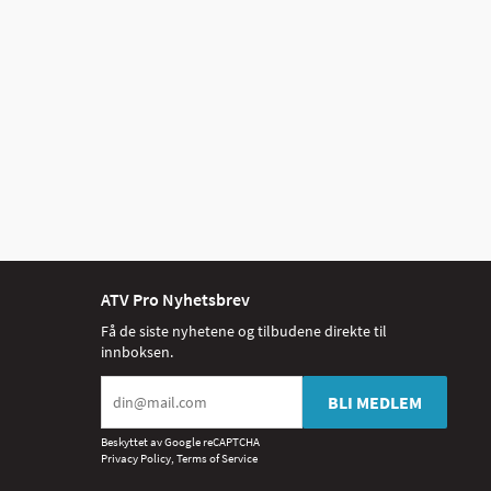
ATV Pro Nyhetsbrev
Få de siste nyhetene og tilbudene direkte til
innboksen.
BLI MEDLEM
Beskyttet av Google reCAPTCHA
Privacy Policy
,
Terms of Service