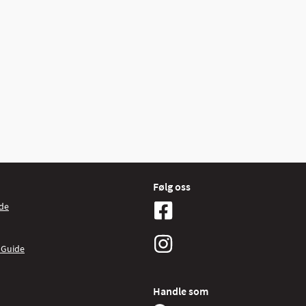
Følg oss
de
 Guide
Handle som