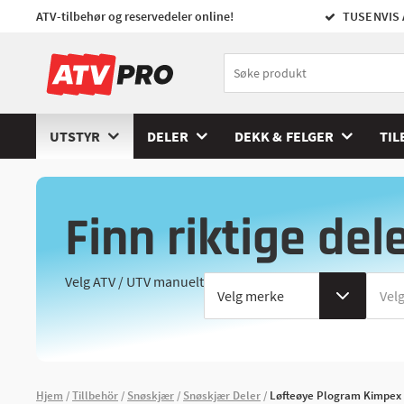
ATV-tilbehør og reservedeler online!
TUSENVIS 
UTSTYR
DELER
DEKK & FELGER
TIL
Finn riktige del
Velg ATV / UTV manuelt
Hjem
Tillbehör
Snøskjær
Snøskjær Deler
Løfteøye Plogram Kimpex 