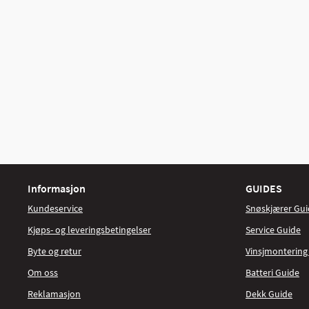
Informasjon
GUIDES
Kundeservice
Snøskjærer Gui
Kjøps- og leveringsbetingelser
Service Guide
Byte og retur
Vinsjmontering
Om oss
Batteri Guide
Reklamasjon
Dekk Guide