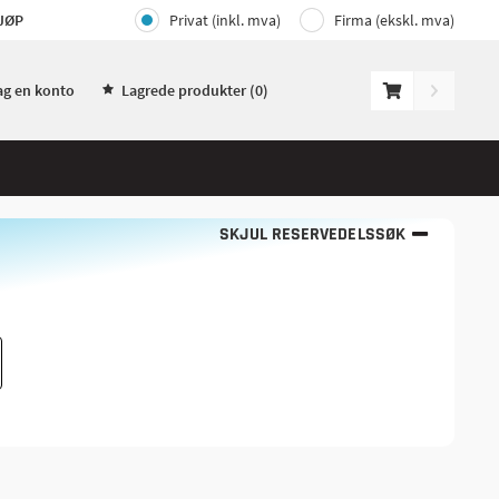
JØP
Privat (inkl. mva)
Firma (ekskl. mva)
ag en konto
Lagrede produkter (
0
)
SKJUL RESERVEDELSSØK