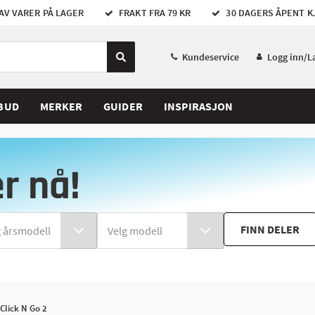
AV VARER PÅ LAGER
FRAKT FRA 79 KR
30 DAGERS ÅPENT K
Kundeservice
Logg inn/L
BUD
MERKER
GUIDER
INSPIRASJON
er nå!
FINN DELER
Click N Go 2