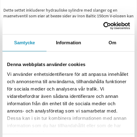
Dette settet inkluderer hydrauliske sylindre med slanger og en
magnetventil som gjør at begge sider av Iron Baltic 150cm V-plogen kan
justeres, samtidig som den beholder muligheten til å koble en tredje
hydraulisk sylinder til den hydrauliske enheten for opp og ned
bevegelse av V-plogsett.
Samtycke
Information
Om
Sitet er forhåndssmurt og ferdigmontert.
Sitet er kompatibelt med Iron Baltic hydrauliske enheter (delenummer
4669) produsert fra 2024 og utover.
Denna webbplats använder cookies
Leveres ferdigmontert som en pakke med to sylindre, slanger og en
Vi använder enhetsidentifierare för att anpassa innehållet
magnetventil for justering av Iron Baltic V-plogen.
och annonserna till användarna, tillhandahålla funktioner
för sociala medier och analysera vår trafik. Vi
Kompatibel med Iron Baltic hydraulikkenhet (produksjonsdato 2024
vidarebefordrar även sådana identifierare och annan
eller senere).
information från din enhet till de sociala medier och
annons- och analysföretag som vi samarbetar med.
Bruk av dette settet gjør det mulig å legge til og koble til en tredje
Dessa kan i sin tur kombinera informationen med annan
hydraulisk sylinder for å løfte V-plogen via den hydrauliske enheten.
information som du har tillhandahållit eller som de har
samlat in när du har använt deras tjänster.
Fullstendige installasjonsinstruksjoner inkludert.