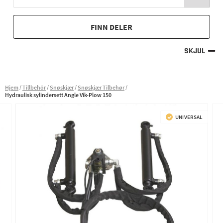
FINN DELER
SKJUL
Hjem
Tillbehör
Snøskjær
Snøskjær Tilbehør
Hydraulisk sylindersett Angle Vik-Plow 150
UNIVERSAL