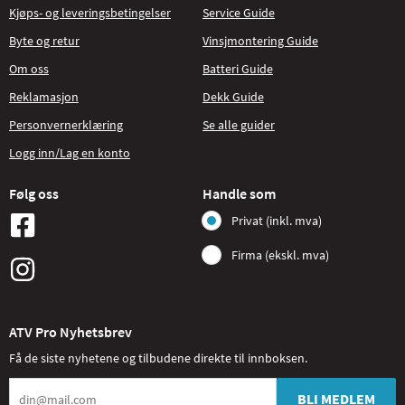
Kjøps- og leveringsbetingelser
Service Guide
Byte og retur
Vinsjmontering Guide
Om oss
Batteri Guide
Reklamasjon
Dekk Guide
Personvernerklæring
Se alle guider
Logg inn/Lag en konto
Følg oss
Handle som
Privat (inkl. mva)
Firma (ekskl. mva)
ATV Pro Nyhetsbrev
Få de siste nyhetene og tilbudene direkte til innboksen.
BLI MEDLEM