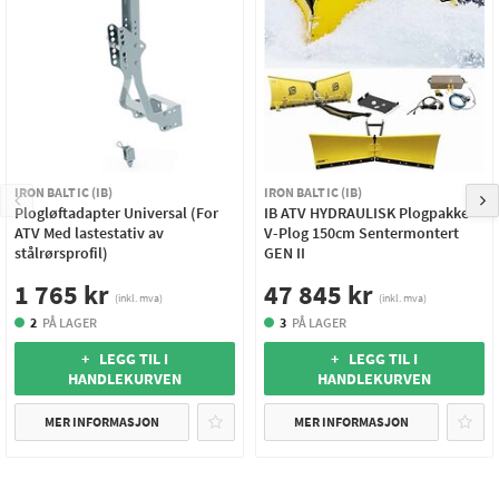
IRON BALTIC (IB)
IRON BALTIC (IB)
Plogløftadapter Universal (For
IB ATV HYDRAULISK Plogpakke
ATV Med lastestativ av
V-Plog 150cm Sentermontert
stålrørsprofil)
GEN II
1 765 kr
47 845 kr
(inkl. mva)
(inkl. mva)
2
PÅ LAGER
3
PÅ LAGER
+ LEGG TIL I
+ LEGG TIL I
HANDLEKURVEN
HANDLEKURVEN
MER INFORMASJON
MER INFORMASJON