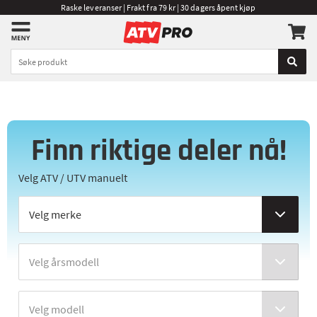
Raske leveranser | Frakt fra 79 kr | 30 dagers åpent kjøp
Finn riktige deler nå!
Velg ATV / UTV manuelt