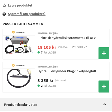
Lagre produktet
Spørsmål om produktet?
PASSER GODT SAMMEN
UNIVERSAL
IRON BALTIC (IB)
Elektrisk hydraulisk strømuttak til ATV
21 300 kr
18 105 kr
(inkl. mva)
7
PÅ LAGER
UNIVERSAL
IRON BALTIC (IB)
Hydraulikksylinder Plogvinkel/Plogløft
3 355 kr
(inkl. mva)
2
PÅ LAGER
Produktbeskrivelse