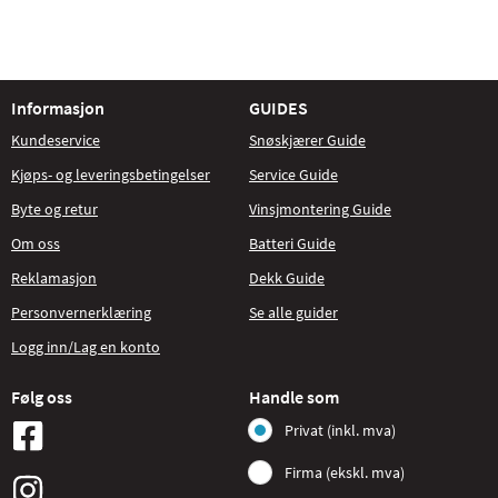
Informasjon
GUIDES
Kundeservice
Snøskjærer Guide
Kjøps- og leveringsbetingelser
Service Guide
Byte og retur
Vinsjmontering Guide
Om oss
Batteri Guide
Reklamasjon
Dekk Guide
Personvernerklæring
Se alle guider
Logg inn/Lag en konto
Følg oss
Handle som
Privat (inkl. mva)
Firma (ekskl. mva)