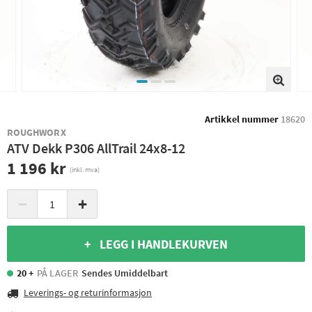
Artikkel nummer
18620
ROUGHWORX
ATV Dekk P306 AllTrail 24x8-12
1 196 kr
(inkl. mva)
−
+
+ LEGG I HANDLEKURVEN
20 +
PÅ LAGER
Sendes Umiddelbart
Leverings- og returinformasjon