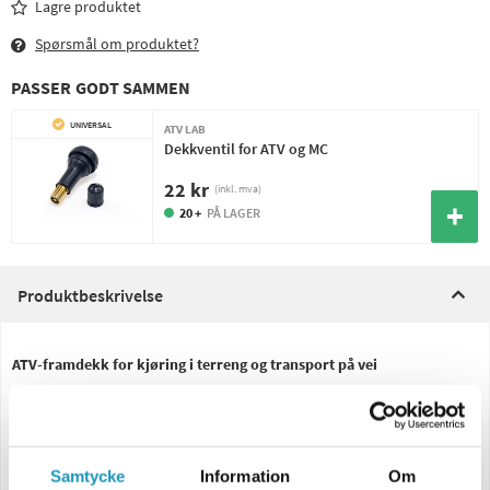
Lagre produktet
Spørsmål om produktet?
PASSER GODT SAMMEN
UNIVERSAL
ATV LAB
Dekkventil for ATV og MC
22 kr
(inkl. mva)
20 +
PÅ LAGER
Produktbeskrivelse
ATV-framdekk for kjøring i terreng og transport på vei
ATV-framdekk med et mønster designet for både terrengkjøring og
transport på vei. Kraftige knaster gir godt grep på mykt underlag, mens
det overlappende mønsteret sikrer en behagelig tur på grusvei.
Samtycke
Information
Om
Dette dekket er som regel originalmontert foran på Linhai 300