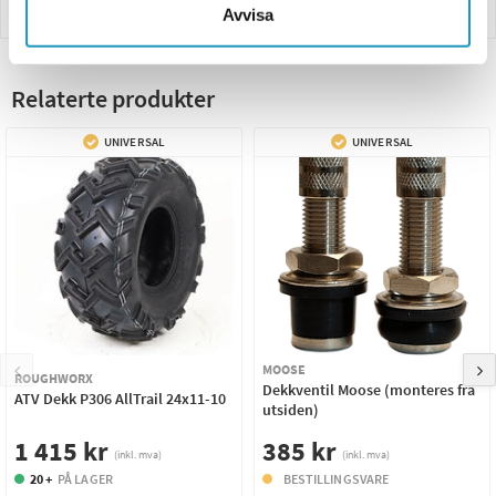
Innbetaling
Avvisa
Relaterte produkter
UNIVERSAL
UNIVERSAL
MOOSE
ROUGHWORX
Dekkventil Moose (monteres fra
ATV Dekk P306 AllTrail 24x11-10
utsiden)
1 415 kr
385 kr
(inkl. mva)
(inkl. mva)
20 +
PÅ LAGER
BESTILLINGSVARE