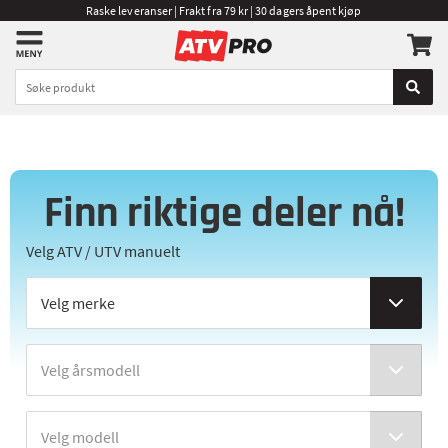
Raske leveranser | Frakt fra 79 kr | 30 dagers åpent kjøp
Finn riktige deler nå!
Velg ATV / UTV manuelt