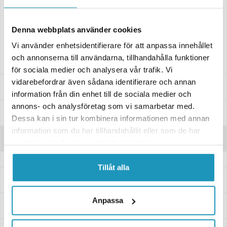
firehjulinger.
16 mm mønsterdybde
Denna webbplats använder cookies
Selges enkeltvis
Vi använder enhetsidentifierare för att anpassa innehållet
Felg er ikke inkludert
och annonserna till användarna, tillhandahålla funktioner
för sociala medier och analysera vår trafik. Vi
vidarebefordrar även sådana identifierare och annan
Spesifikasjoner
information från din enhet till de sociala medier och
annons- och analysföretag som vi samarbetar med.
Manualer & Guider
Dessa kan i sin tur kombinera informationen med annan
information som du har tillhandahållit eller som de har
Anmeldelser
samlat in när du har använt deras tjänster.
Tillåt alla
Spørsmål og svar
Anpassa
Levering og retur